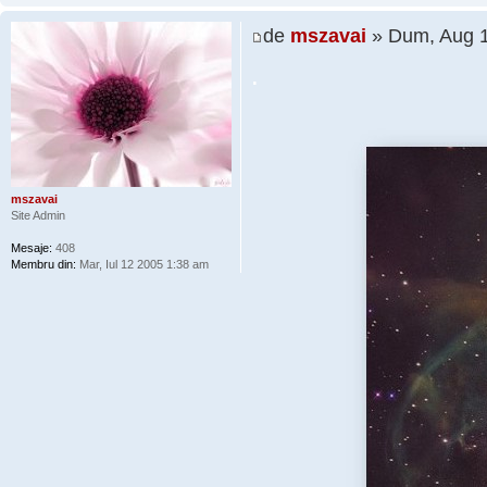
de
mszavai
» Dum, Aug 1
.
mszavai
Site Admin
Mesaje:
408
Membru din:
Mar, Iul 12 2005 1:38 am