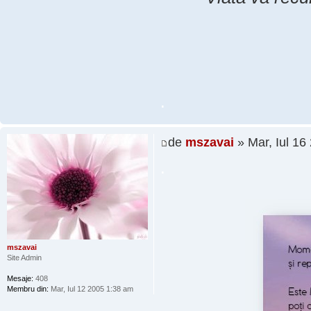
.
de
mszavai
» Mar, Iul 16
.
mszavai
Site Admin
Mesaje:
408
Membru din:
Mar, Iul 12 2005 1:38 am