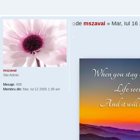
.
de
mszavai
» Mar, Iul 16
.
mszavai
Site Admin
Mesaje:
408
Membru din:
Mar, Iul 12 2005 1:38 am