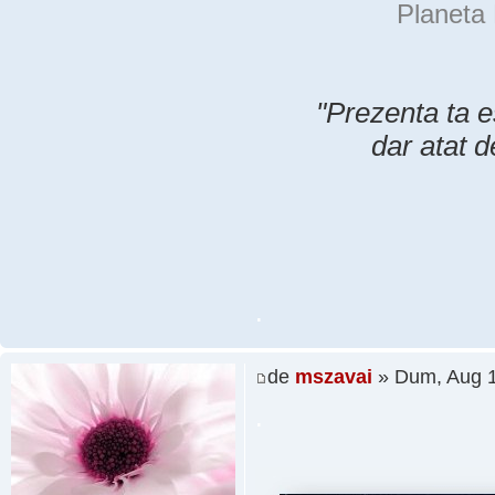
Planeta 
"Prezenta ta e
dar atat d
.
de
mszavai
» Dum, Aug 1
.