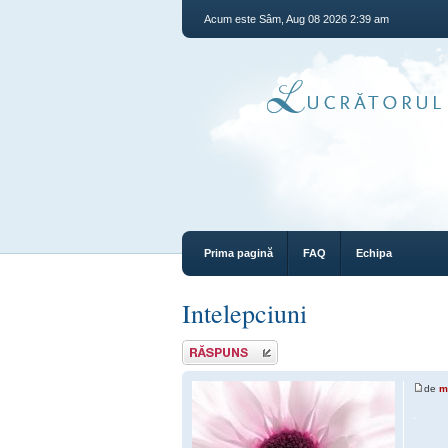
Acum este Sâm, Aug 08 2026 2:39 am
Prima pagină
FAQ
Echipa
Intelepciuni
Răspunde
de
m
.