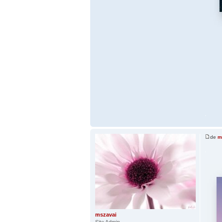
.
de
m
.
mszavai
Site Admin