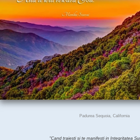
Padurea Sequoia, California
"Cand traiesti si te manifesti in Integritatea Suf