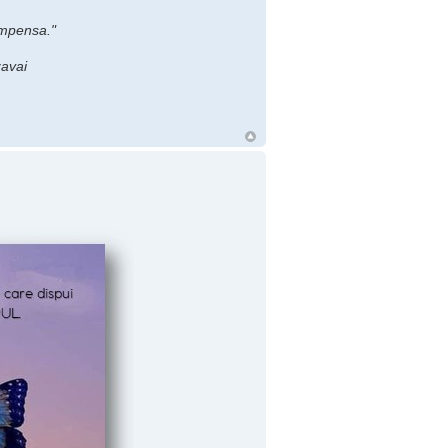
ompensa."
avai