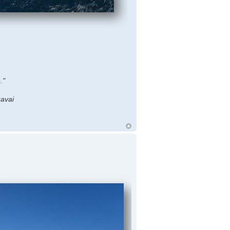
."
avai