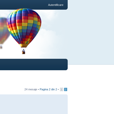
Autentificare
24 mesaje •
Pagina
2
din
2
•
1
2