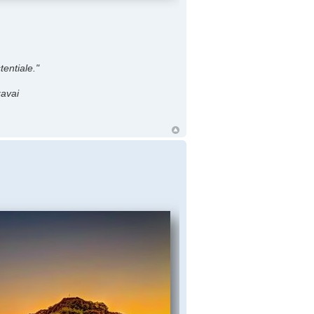
entiale."
avai