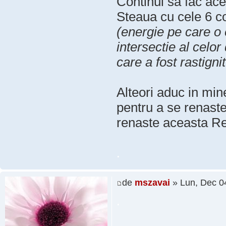
Continui sa fac ace
Steaua cu cele 6 col
(energie pe care o
intersectie al celor
care a fost rastigni
Alteori aduc in mi
pentru a se renaste
renaste aceasta Rea
.
de
mszavai
» Lun, Dec 0
.