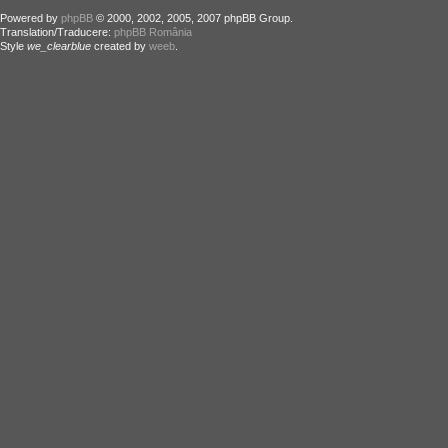
Powered by
phpBB
© 2000, 2002, 2005, 2007 phpBB Group.
Translation/Traducere:
phpBB România
Style
we_clearblue
created by
weeb
.