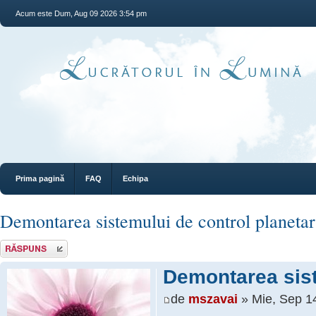
Acum este Dum, Aug 09 2026 3:54 pm
Prima pagină
FAQ
Echipa
Demontarea sistemului de control planetar
Răspunde
Demontarea sist
de
mszavai
» Mie, Sep 1