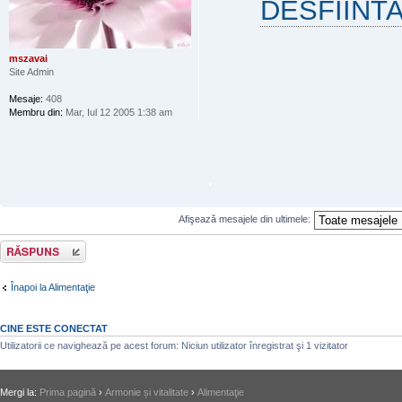
DESFIINT
mszavai
Site Admin
Mesaje:
408
Membru din:
Mar, Iul 12 2005 1:38 am
.
Afişează mesajele din ultimele:
Răspunde
Înapoi la Alimentaţie
CINE ESTE CONECTAT
Utilizatorii ce navighează pe acest forum: Niciun utilizator înregistrat şi 1 vizitator
Mergi la:
Prima pagină
›
Armonie și vitalitate
›
Alimentaţie