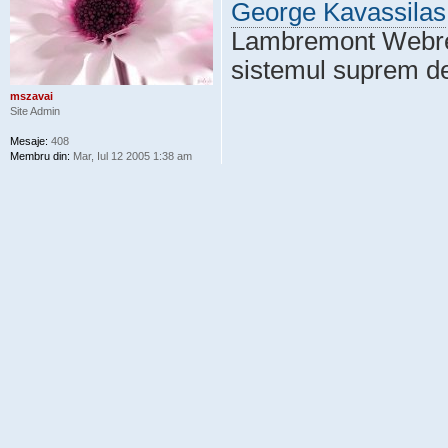
George Kavassilas
Lambremont Webre, 
sistemul suprem de
mszavai
Site Admin
Mesaje:
408
Membru din:
Mar, Iul 12 2005 1:38 am