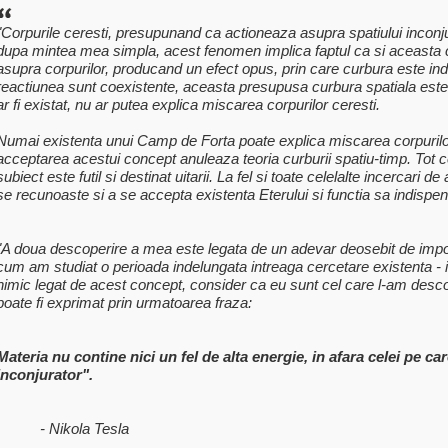
"Corpurile ceresti, presupunand ca actioneaza asupra spatiului inconj
dupa mintea mea simpla, acest fenomen implica faptul ca si aceasta 
asupra corpurilor, producand un efect opus, prin care curbura este indr
reactiunea sunt coexistente, aceasta presupusa curbura spatiala este 
ar fi existat, nu ar putea explica miscarea corpurilor ceresti.
Numai existenta unui Camp de Forta poate explica miscarea corpurilor
acceptarea acestui concept anuleaza teoria curburii spatiu-timp. Tot c
subiect este futil si destinat uitarii. La fel si toate celelalte incercari 
se recunoaste si a se accepta existenta Eterului si functia sa indispe
"A doua descoperire a mea este legata de un adevar deosebit de impor
cum am studiat o perioada indelungata intreaga cercetare existenta - i
nimic legat de acest concept, consider ca eu sunt cel care l-am desco
poate fi exprimat prin urmatoarea fraza:
Materia nu contine nici un fel de alta energie, in afara celei pe c
inconjurator".
- Nikola Tesla