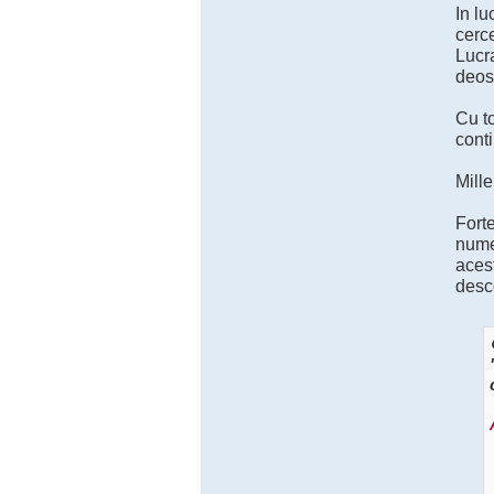
In lu
cerce
Lucra
deose
Cu to
conti
Mille
Forte
numer
acest
desc