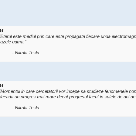
"Eterul este mediul prin care este propagata fiecare unda electromagne
razele gama."
- Nikola Tesla
"Momentul in care cercetatorii vor incepe sa studieze fenomenele non-ex
decada un progres mai mare decat progresul facut in sutele de ani de 
- Nikola Tesla