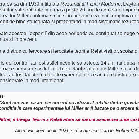
crarea sa din 1933 intitulata
Rezumat al Fizicii Moderne
, Dayton
tarilor sale obtinute in urma a peste 20 ani de cercetare experi
rea lui Miller continua sa fie si in prezent cea mai complexa cer
bit de bine structurata si prezentand in mod sistematic rezulta
ate acestea, 'expertii' din acea perioada au continuat sa nege ex
nua si in prezent.
r a distrus cu fervoare si ferocitate teoriile Relativistilor, scota
le de 'control' au fost astfel nevoite sa astepte 14 ani, iar dupa m
oase persoane astfel incat cercetarile facute de Miller sa fie de
ea, au fost facute multe alte experimente ce au demonstrat exist
onsiderate in mod intentionat.
"Sunt convins ca am descoperit cu adevarat relatia dintre gravitati
conditia in care experimentele lui Miller ar fi bazate pe o eroare
Altfel, intreaga Teorie a Relativitatii se naruie asemenea unui cast
- Albert Einstein - iunie 1921, scrisoare adresata lui Robert Mill