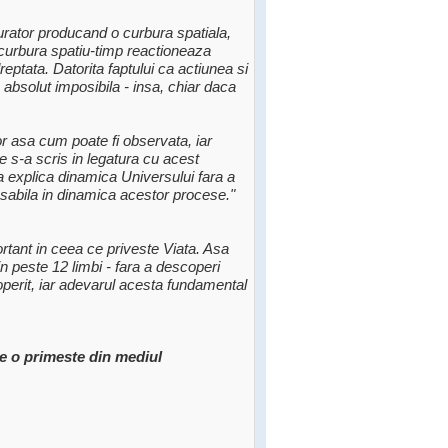
urator producand o curbura spatiala,
curbura spatiu-timp reactioneaza
eptata. Datorita faptului ca actiunea si
absolut imposibila - insa, chiar daca
 asa cum poate fi observata, iar
e s-a scris in legatura cu acest
de a explica dinamica Universului fara a
nsabila in dinamica acestor procese."
tant in ceea ce priveste Viata. Asa
n peste 12 limbi - fara a descoperi
perit, iar adevarul acesta fundamental
are o primeste din mediul