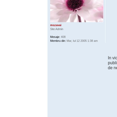
mszavai
Site Admin
Mesaje:
408
Membru din:
Mar, Iul 12 2005 1:38 am
In vi
publi
de ne