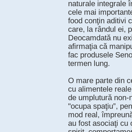
naturale integrale î
cele mai importante
food conţin aditivi
care, la rândul ei, 
Deocamdată nu exis
afirmaţia că manipu
fac produsele Seno
termen lung.
O mare parte din 
cu alimentele reale
de umplutură non-nu
"ocupa spaţiu”, pent
mod real, împreună 
au fost asociaţi cu
spirit, comportamen