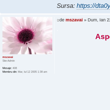
Sursa:
https://dta0
de
mszavai
» Dum, Ian 2
.
Aspe
mszavai
Site Admin
Mesaje:
408
Membru din:
Mar, Iul 12 2005 1:38 am