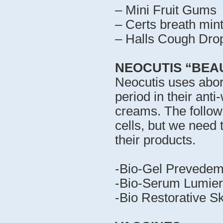
– Mini Fruit Gums
– Certs breath min
– Halls Cough Dro
NEOCUTIS “BEA
Neocutis uses abor
period in their anti
creams. The followi
cells, but we need t
their products.
-Bio-Gel Prevedem
-Bio-Serum Lumie
-Bio Restorative S