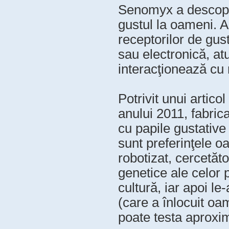
Senomyx a descoperi
gustul la oameni. 
receptorilor de gus
sau electronică, at
interacţionează cu 
Potrivit unui artic
anului 2011, fabric
cu papile gustative
sunt preferinţele o
robotizat, cercetăt
genetice ale celor 
cultură, iar apoi le
(care a înlocuit oam
poate testa aproxim