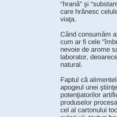
“hrană” şi “substanţ
care hrănesc celule
viaţa.
Când consumăm alim
cum ar fi cele "îm
nevoie de arome sau 
laborator, deoarec
natural.
Faptul că alimente
apogeul unei ştiinţe
potenţiatorilor arti
produselor procesa
cel al cartonului to