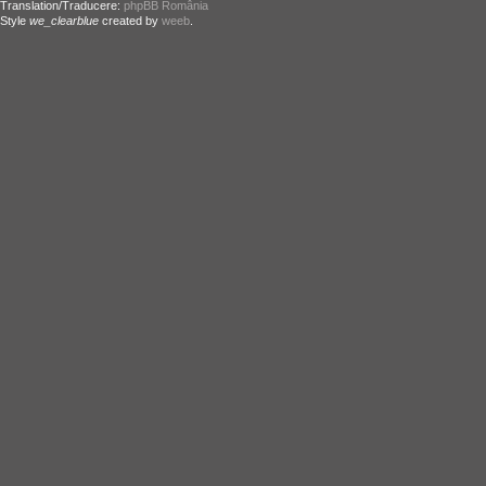
Translation/Traducere:
phpBB România
Style
we_clearblue
created by
weeb
.