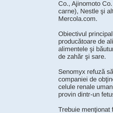
Co., Ajinomoto Co. 
carne), Nestle şi a
Mercola.com.
Obiectivul principa
producătoare de al
alimentele şi băutu
de zahăr şi sare.
Senomyx refuză să d
companiei de obţine
celule renale uma
provin dintr-un fetu
Trebuie menţionat f