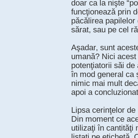
doar ca la nişte “p
funcţionează prin d
păcălirea papilelor
sărat, sau pe cel r
Aşadar, sunt acest
umană? Nici acest l
potenţiatorii săi d
în mod general ca 
nimic mai mult decâ
apoi a concluzionat 
Lipsa cerinţelor de
Din moment ce aceşt
utilizaţi în cantită
listaţi pe etichetă