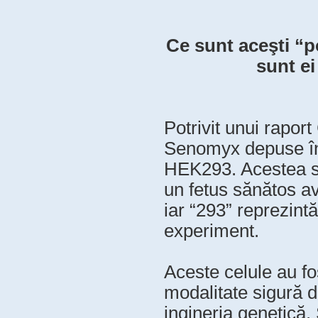
Ce sunt aceşti “p
sunt e
Potrivit unui rapor
Senomyx depuse în 
HEK293. Acestea su
un fetus sănătos av
iar “293” reprezintă
experiment.
Aceste celule au fo
modalitate sigură d
ingineria genetică