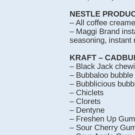
NESTLE PRODUC
– All coffee creame
– Maggi Brand inst
seasoning, instant
KRAFT – CADBU
– Black Jack chew
– Bubbaloo bubble
– Bubblicious bub
– Chiclets
– Clorets
– Dentyne
– Freshen Up Gu
– Sour Cherry Gum