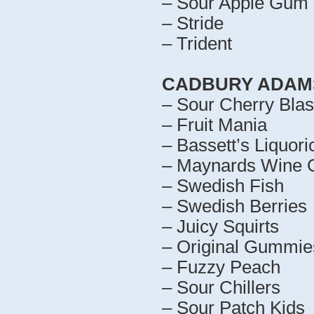
– Sour Apple Gum 
– Stride
– Trident
CADBURY ADAMS
– Sour Cherry Blas
– Fruit Mania
– Bassett’s Liquoric
– Maynards Wine
– Swedish Fish
– Swedish Berries
– Juicy Squirts
– Original Gummie
– Fuzzy Peach
– Sour Chillers
– Sour Patch Kids