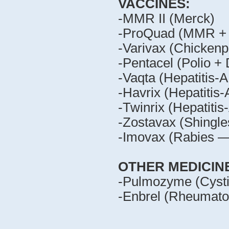
VACCINES:
-MMR II (Merck)
-ProQuad (MMR + 
-Varivax (Chicken
-Pentacel (Polio +
-Vaqta (Hepatitis-
-Havrix (Hepatitis
-Twinrix (Hepatiti
-Zostavax (Shingl
-Imovax (Rabies —
OTHER MEDICIN
-Pulmozyme (Cysti
-Enbrel (Rheumato