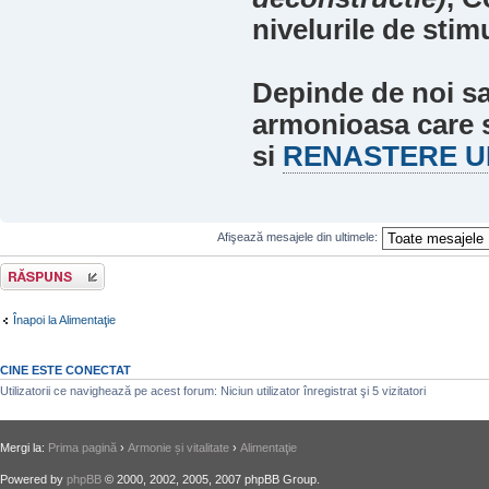
nivelurile de stimu
Depinde de noi sa
armonioasa care s
si
RENASTERE U
Afişează mesajele din ultimele:
Răspunde
Înapoi la Alimentaţie
CINE ESTE CONECTAT
Utilizatorii ce navighează pe acest forum: Niciun utilizator înregistrat şi 5 vizitatori
Mergi la:
Prima pagină
›
Armonie și vitalitate
›
Alimentaţie
Powered by
phpBB
© 2000, 2002, 2005, 2007 phpBB Group.