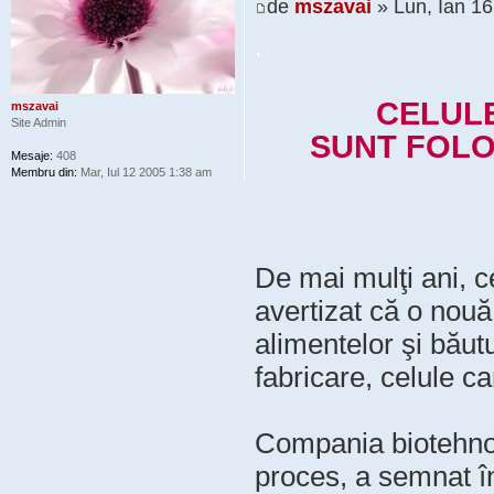
de
mszavai
» Lun, Ian 1
.
CELULE
mszavai
Site Admin
SUNT FOLO
Mesaje:
408
Membru din:
Mar, Iul 12 2005 1:38 am
De mai mulţi ani, c
avertizat că o nouă
alimentelor şi băutu
fabricare, celule ca
Compania biotehno
proces, a semnat în