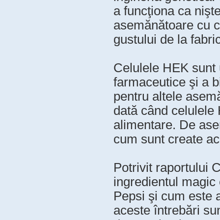
a funcţiona ca nişt
asemănătoare cu cel
gustului de la fabr
Celulele HEK sunt ut
farmaceutice şi a b
pentru altele asem
dată când celulele H
alimentare. De ase
cum sunt create ac
Potrivit raportului
ingredientul magic 
Pepsi şi cum este a
aceste întrebări su