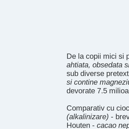
De la copii mici si
ahtiata, obsedata s
sub diverse pretex
si contine magnezi
devorate 7.5 milioa
Comparativ cu cioco
(alkalinizare)
- bre
Houten -
cacao nep