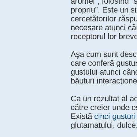
aromei”, folosind “
propriu”. Este un s
cercetătorilor răspu
necesare atunci câ
receptorul lor breve
Aşa cum sunt desc
care conferă gustu
gustului atunci cân
băuturi interacţion
Ca un rezultat al a
către creier unde e
Există
cinci gusturi
glutamatului, dulce