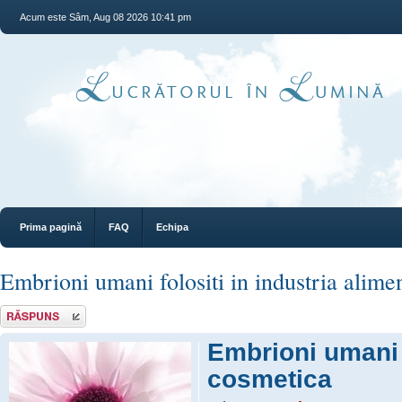
Acum este Sâm, Aug 08 2026 10:41 pm
Prima pagină
FAQ
Echipa
Embrioni umani folositi in industria alime
Răspunde
Embrioni umani f
cosmetica