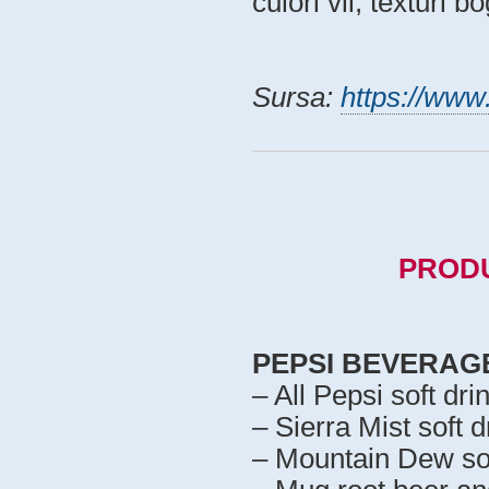
culori vii, texturi b
Sursa:
https://www
PRODU
PEPSI BEVERAG
– All Pepsi soft dri
– Sierra Mist soft d
– Mountain Dew sof