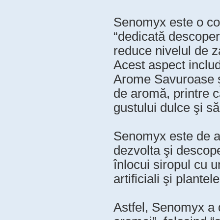
Senomyx este o com
“dedicată descoperi
reduce nivelul de za
Acest aspect inclu
Arome Savuroase ş
de aromă, printre ca
gustului dulce şi să
Senomyx este de as
dezvolta şi descope
înlocui siropul cu u
artificiali şi plante
Astfel, Senomyx a 