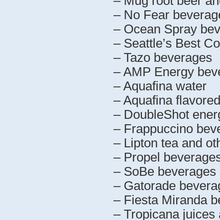
– Mug root beer and
– No Fear beverag
– Ocean Spray be
– Seattle’s Best Co
– Tazo beverages
– AMP Energy bev
– Aquafina water
– Aquafina flavore
– DoubleShot ener
– Frappuccino bev
– Lipton tea and o
– Propel beverage
– SoBe beverages
– Gatorade bevera
– Fiesta Miranda 
– Tropicana juices