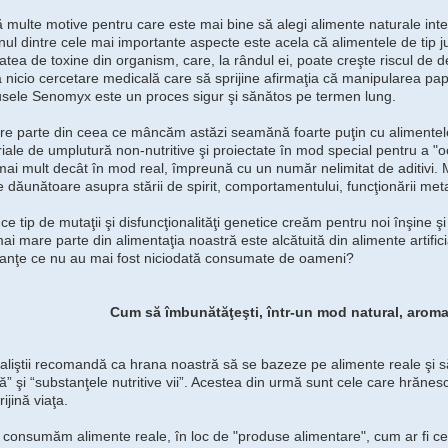
ă multe motive pentru care este mai bine să alegi alimente naturale integ
nul dintre cele mai importante aspecte este acela că alimentele de tip j
tatea de toxine din organism, care, la rândul ei, poate creşte riscul d
ă nicio cercetare medicală care să sprijine afirmaţia că manipularea papi
sele Senomyx este un proces sigur şi sănătos pe termen lung.
e parte din ceea ce mâncăm astăzi seamănă foarte puţin cu alimentele
iale de umplutură non-nutritive şi proiectate în mod special pentru a "o
 mai mult decât în mod real, împreună cu un număr nelimitat de aditivi. Mu
e dăunătoare asupra stării de spirit, comportamentului, funcţionării met
ce tip de mutaţii şi disfuncţionalităţi genetice creăm pentru noi înşine şi
ai mare parte din alimentaţia noastră este alcătuită din alimente artifici
anţe ce nu au mai fost niciodată consumate de oameni?
Cum să îmbunătăţeşti, într-un mod natural, aroma
aliştii recomandă ca hrana noastră să se bazeze pe alimente reale şi s
ă” şi “substanţele nutritive vii”. Acestea din urmă sunt cele care hrăne
ijină viaţa.
consumăm alimente reale, în loc de "produse alimentare", cum ar fi ce