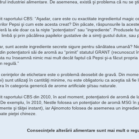
drul industriei alimentare. De asemenea, există şi problema că nu se ş
vit raportului CBS: “Aşadar, care este cu exactitate ingredientul magic 
rilor Pepsi şi cum este acesta creat? Din păcate, răspunsurile la acest
feră la ele doar ca la nişte “potenţiatori” sau “ingrediente”. Produsele 
 limbă şi prin păcălirea papilelor gustative de a simţi gustul dulce, sau 
r, sunt aceste ingrediente secrete sigure pentru sănătatea umană? Nici
 din potenţiatorii săi de aromă au “primit” statutul GRANT (recunoscut î
ta nu înseamnă nimic mai mult decât faptul că Pepsi şi-a făcut propria 
în regulă.”
 cerinţelor de etichetare este o problemă deosebit de gravă. Din momen
i) sunt utilizaţi în cantităţi minime, nu este obligatoriu ca aceştia să fie
ra în categoria generică de arome artificiale şi/sau naturale.
vit raportului CBS din 2010, în acel moment, potenţiatorii de aromă de 
De exemplu, în 2010, Nestle folosea un potenţiator de aromă MSG în p
mente şi tăiţei instant), iar Ajinomoto folosea de asemenea un ingredi
nate pieţei chineze.
Consecinţele alterării alimentare sunt mai mult o reg