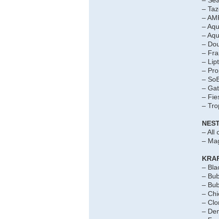
– Ta
– AM
– Aqu
– Aqu
– Do
– Fr
– Lip
– Pro
– So
– Ga
– Fie
– Tro
NES
– All
– Mag
KRA
– Bla
– Bu
– Bub
– Chi
– Clo
– De