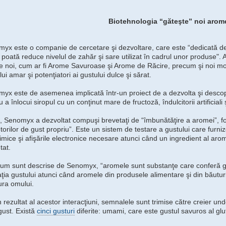
Biotehnologia “găteşte” noi arom
yx este o companie de cercetare şi dezvoltare, care este “dedicată des
 poată reduce nivelul de zahăr şi sare utilizat în cadrul unor produse"
 noi, cum ar fi Arome Savuroase şi Arome de Răcire, precum şi noi modu
lui amar şi potenţiatori ai gustului dulce şi sărat.
yx este de asemenea implicată într-un proiect de a dezvolta şi descope
 a înlocui siropul cu un conţinut mare de fructoză, îndulcitorii artificiali 
l, Senomyx a dezvoltat compuşi brevetaţi de “îmbunătăţire a aromei”, 
torilor de gust propriu”. Este un sistem de testare a gustului care furni
imice şi afişările electronice necesare atunci când un ingredient al arom
tat.
um sunt descrise de Senomyx, “aromele sunt substanţe care conferă 
ţia gustului atunci când aromele din produsele alimentare şi din băuturi
ura omului.
 rezultat al acestor interacţiuni, semnalele sunt trimise către creier und
gust. Există
cinci gusturi
diferite: umami, care este gustul savuros al glu