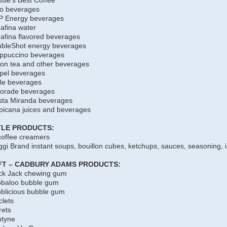
zo beverages
P Energy beverages
afina water
afina flavored beverages
ubleShot energy beverages
appuccino beverages
ton tea and other beverages
pel beverages
Be beverages
torade beverages
sta Miranda beverages
picana juices and beverages
TLE PRODUCTS:
 coffee creamers
gi Brand instant soups, bouillon cubes, ketchups, sauces, seasoning, 
FT – CADBURY ADAMS PRODUCTS:
ck Jack chewing gum
bbaloo bubble gum
blicious bubble gum
clets
rets
ntyne