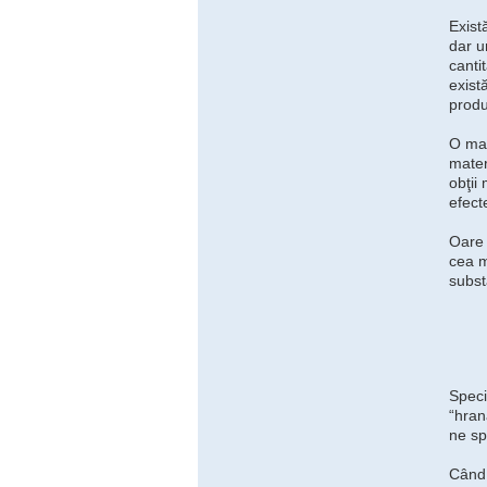
Exist
dar u
canti
exist
produ
O mar
mater
obţii
efect
Oare 
cea m
subst
Speci
“hran
ne spr
Când 