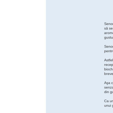
Senom
să se
arome
gustu
Senom
pentru
Astfe
recep
bioch
breve
Aşa c
senza
din g
Ca un
unui 