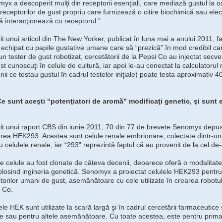
yx a descoperit mulţi din receptorii esenţiali, care mediază gustul la
receptorilor de gust propriu care furnizează o citire biochimică sau elec
 interacţionează cu receptorul.”
vit unui articol din The New Yorker, publicat în luna mai a anului 2011, 
 echipat cu papile gustative umane care să “prezică” în mod credibil ca
un tester de gust robotizat, cercetătorii de la Pepsi Co au injectat secve
st cunoscuţi în celule de cultură, iar apoi le-au conectat la calculatorul 
ii ce testau gustul în cadrul testelor iniţiale) poate testa aproximativ 
e sunt aceşti “potenţiatori de aromă” modificaţi genetic, şi sunt
vit unui raport CBS din iunie 2011, 70 din 77 de brevete Senomyx depu
zarea HEK293. Acestea sunt celule renale embrionare, colectate dintr-un
u celulele renale, iar “293” reprezintă faptul că au provenit de la cel d
e celule au fost clonate de câteva decenii, deoarece oferă o modalitat
folosind ingineria genetică. Senomyx a proiectat celulele HEK293 pentru 
torilor umani de gust, asemănătoare cu cele utilizate în crearea robotulu
 Co.
ele HEK sunt utilizate la scară largă şi în cadrul cercetării farmaceutice ş
e sau pentru altele asemănătoare. Cu toate acestea, este pentru prima 