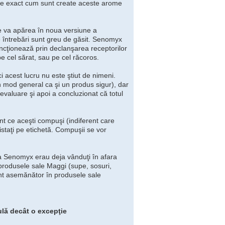
tie exact cum sunt create aceste arome
ce va apărea în noua versiune a
e întrebări sunt greu de găsit. Senomyx
funcţionează prin declanşarea receptorilor
pe cel sărat, sau pe cel răcoros.
 acest lucru nu este ştiut de nimeni.
n mod general ca şi un produs sigur), dar
evaluare şi apoi a concluzionat că totul
t ce aceşti compuşi (indiferent care
 listaţi pe etichetă. Compuşii se vor
la Senomyx erau deja vânduţi în afara
rodusele sale Maggi (supe, sosuri,
ent asemănător în produsele sale
ulă decât o excepţie