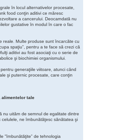
rale în locul alternativelor procesate,
unk food conţin aditivi ce măresc
e dezvoltare a cancerului. Deocamdată nu
lelor gustative în modul în care o fac
 reale. Multe produse sunt încarcăte cu
cupa spaţiu”, pentru a te face să crezi că
lţi aditivi au fost asociaţi cu o serie de
abolice şi biochimiei organismului.
 pentru generaţiile viitoare, atunci când
ale şi puternic procesate, care conţin
 alimentelor tale
ă nu uităm de semnul de egalitate dintre
sc celulele, ne îmbunătăţesc sănătatea şi
le "îmbunătăţite” de tehnologia