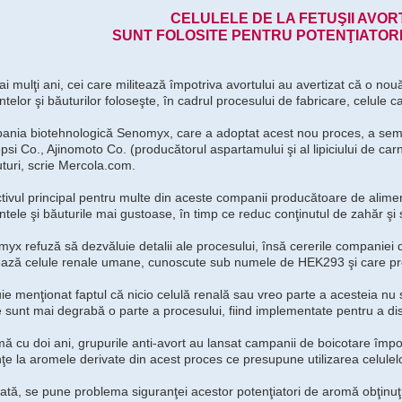
CELULELE DE LA FETUŞII AVOR
SUNT FOLOSITE PENTRU POTENŢIATORI
i mulţi ani, cei care militează împotriva avortului au avertizat că o no
ntelor şi băuturilor foloseşte, în cadrul procesului de fabricare, celule ca
nia biotehnologică Senomyx, care a adoptat acest nou proces, a semna
psi Co., Ajinomoto Co. (producătorul aspartamului şi al lipiciului de car
uturi, scrie Mercola.com.
tivul principal pentru multe din aceste companii producătoare de alime
ntele şi băuturile mai gustoase, în timp ce reduc conţinutul de zahăr şi 
yx refuză să dezvăluie detalii ale procesului, însă cererile companiei d
zează celule renale umane, cunoscute sub numele de HEK293 şi care prov
ie menţionat faptul că nicio celulă renală sau vreo parte a acesteia nu se
e sunt mai degrabă o parte a procesului, fiind implementate pentru a di
mă cu doi ani, grupurile anti-avort au lansat campanii de boicotare împo
ţe la aromele derivate din acest proces ce presupune utilizarea celulel
ată, se pune problema siguranţei acestor potenţiatori de aromă obţinuţi 