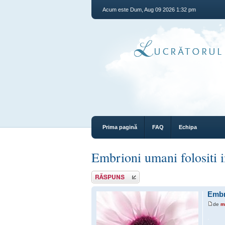
Acum este Dum, Aug 09 2026 1:32 pm
Prima pagină
FAQ
Echipa
Embrioni umani folositi i
Răspunde
Embri
de
m
.