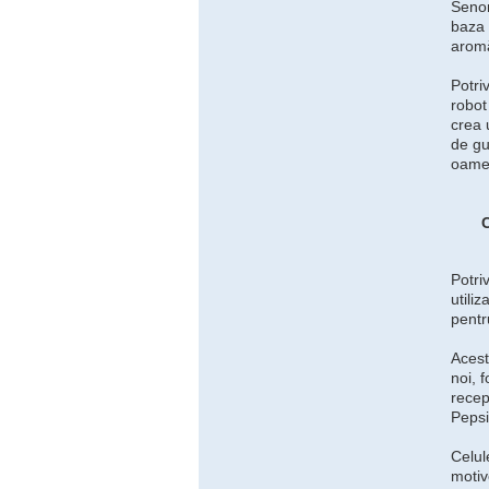
Senom
baza 
aromă
Potri
robot
crea 
de gu
oamen
C
Potri
utili
pentr
Acest
noi, 
recep
Pepsi
Celul
motiv