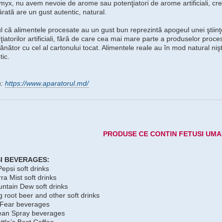
yx, nu avem nevoie de arome sau potenţiatori de arome artificiali, cr
rată are un gust autentic, natural.
l că alimentele procesate au un gust bun reprezintă apogeul unei ştiinţe p
ţiatorilor artificiali, fără de care cea mai mare parte a produselor proce
nător cu cel al cartonului tocat. Alimentele reale au în mod natural nişte
tic.
a:
https://www.aparatorul.md/
PRODUSE CE CONTIN FETUSI UMA
I BEVERAGES:
Pepsi soft drinks
rra Mist soft drinks
ntain Dew soft drinks
 root beer and other soft drinks
 Fear beverages
ean Spray beverages
ttle’s Best Coffee