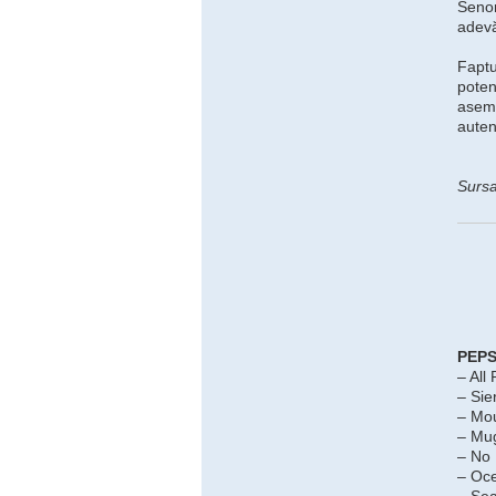
Senom
adevă
Faptu
poten
asemă
auten
Surs
PEPS
– All 
– Sie
– Mou
– Mug
– No
– Oc
– Sea