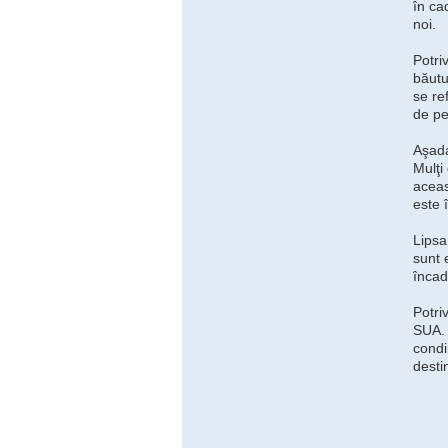
în ca
noi.
Potri
băutu
se re
de pe
Aşada
Mulţi
aceas
este 
Lipsa
sunt e
încad
Potri
SUA. 
condi
desti