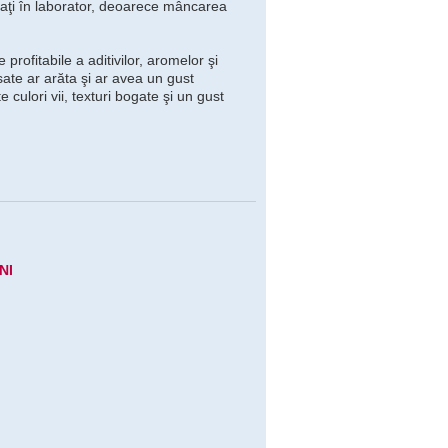
eaţi în laborator, deoarece mâncarea
rofitabile a aditivilor, aromelor şi
sate ar arăta şi ar avea un gust
 culori vii, texturi bogate şi un gust
NI