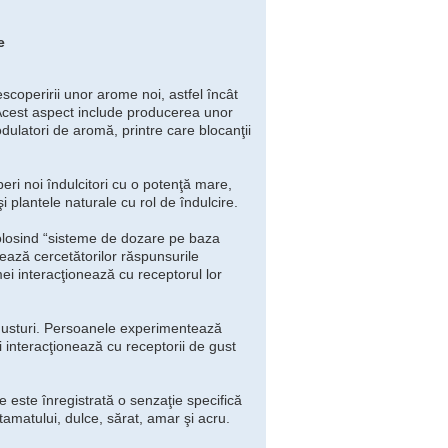
e
coperirii unor arome noi, astfel încât
. Acest aspect include producerea unor
latori de aromă, printre care blocanţii
ri noi îndulcitori cu o potenţă mare,
şi plantele naturale cu rol de îndulcire.
folosind “sisteme de dozare pe baza
zează cercetătorilor răspunsurile
ei interacţionează cu receptorul lor
gusturi. Persoanele experimentează
 interacţionează cu receptorii de gust
e este înregistrată o senzaţie specifică
tamatului, dulce, sărat, amar şi acru.