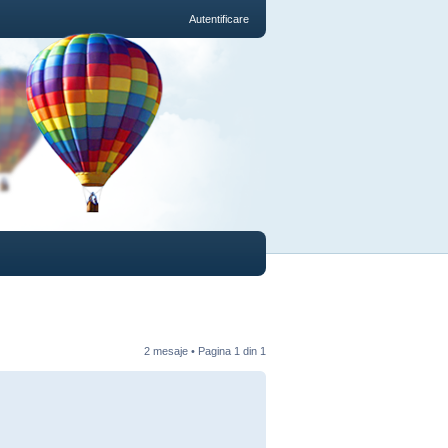
Autentificare
2 mesaje • Pagina
1
din
1