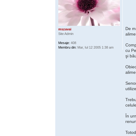
De ma
mszavai
alime
Site Admin
Mesaje:
408
Compa
Membru din:
Mar, Iul 12 2005 1:38 am
cu Pe
şi bă
Obiec
alime
Senom
utili
Trebu
celul
În ur
renun
Totod