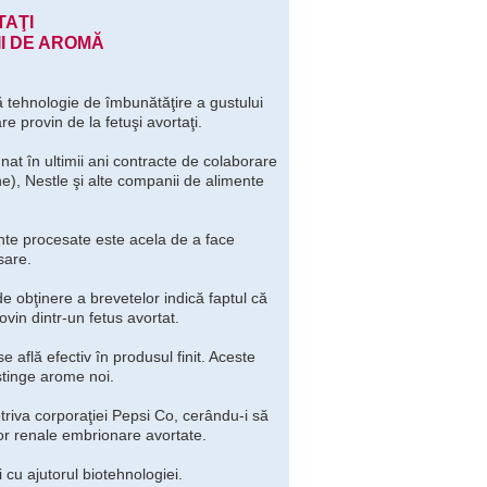
TAŢI
I DE AROMĂ
uă tehnologie de îmbunătăţire a gustului
re provin de la fetuşi avortaţi.
t în ultimii ani contracte de colaborare
ne), Nestle şi alte companii de alimente
nte procesate este acela de a face
sare.
e obţinere a brevetelor indică faptul că
in dintr-un fetus avortat.
 află efectiv în produsul finit. Aceste
stinge arome noi.
triva corporaţiei Pepsi Co, cerându-i să
or renale embrionare avortate.
cu ajutorul biotehnologiei.