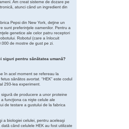
 oameni. Am creat sisteme de dozare pe
tronică, atunci când un ingredient din
fabrica Pepsi din New York, deţine un
re sunt preferinţele oamenilor. Pentru a
nţele genetice ale celor patru receptori
robotului. Robotul (care a înlocuit
40.000 de mostre de gust pe zi.
 ei siguri pentru sănătatea umană?
se în acel moment se refereau la
 fetus sănătos avortat. “HEK” este codul
e-al 293-lea experiment.
e sigură de producere a unor proteine
a funcţiona ca nişte celule ale
i de testare a gustului de la fabrica
i a biologiei celulei, pentru aceleaşi
dată când celulele HEK au fost utilizate