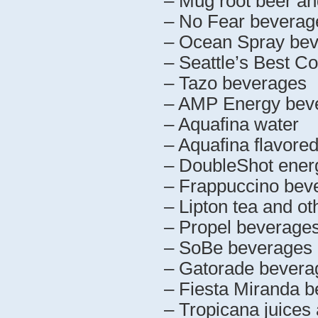
– Mug root beer and
– No Fear beverag
– Ocean Spray be
– Seattle’s Best Co
– Tazo beverages
– AMP Energy bev
– Aquafina water
– Aquafina flavore
– DoubleShot ener
– Frappuccino bev
– Lipton tea and o
– Propel beverage
– SoBe beverages
– Gatorade bevera
– Fiesta Miranda 
– Tropicana juices