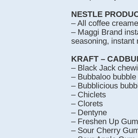
NESTLE PRODUC
– All coffee creame
– Maggi Brand inst
seasoning, instant
KRAFT – CADBU
– Black Jack chew
– Bubbaloo bubble
– Bubblicious bub
– Chiclets
– Clorets
– Dentyne
– Freshen Up Gu
– Sour Cherry Gum