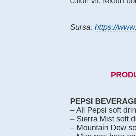
culori vii, texturi b
Sursa:
https://www
PRODU
PEPSI BEVERAG
– All Pepsi soft dri
– Sierra Mist soft d
– Mountain Dew sof