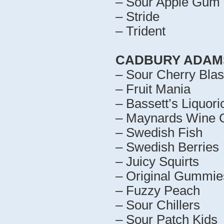
– Sour Apple Gum 
– Stride
– Trident
CADBURY ADAMS
– Sour Cherry Blas
– Fruit Mania
– Bassett’s Liquoric
– Maynards Wine
– Swedish Fish
– Swedish Berries
– Juicy Squirts
– Original Gummie
– Fuzzy Peach
– Sour Chillers
– Sour Patch Kids