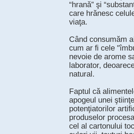
“hrană” şi “substanţ
care hrănesc celule
viaţa.
Când consumăm alim
cum ar fi cele "îm
nevoie de arome sau 
laborator, deoarec
natural.
Faptul că alimente
apogeul unei ştiinţe
potenţiatorilor arti
produselor procesa
cel al cartonului to