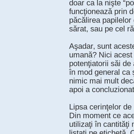
doar ca la nişte “p
funcţionează prin d
păcălirea papilelor
sărat, sau pe cel r
Aşadar, sunt acest
umană? Nici acest l
potenţiatorii săi d
în mod general ca 
nimic mai mult decâ
apoi a concluzionat 
Lipsa cerinţelor de
Din moment ce aceşt
utilizaţi în cantită
listaţi pe etichetă