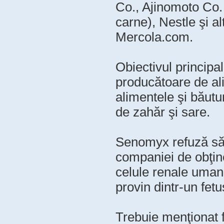
Co., Ajinomoto Co. 
carne), Nestle şi a
Mercola.com.
Obiectivul principa
producătoare de al
alimentele şi băutu
de zahăr şi sare.
Senomyx refuză să d
companiei de obţine
celule renale uma
provin dintr-un fetu
Trebuie menţionat f