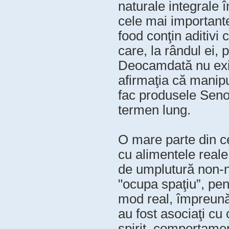
naturale integrale î
cele mai importante
food conţin aditivi
care, la rândul ei, 
Deocamdată nu exis
afirmaţia că manipu
fac produsele Seno
termen lung.
O mare parte din 
cu alimentele reale
de umplutură non-nu
"ocupa spaţiu”, pent
mod real, împreună 
au fost asociaţi cu
spirit, comportamen