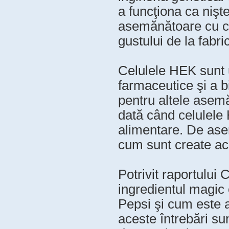
a funcţiona ca nişt
asemănătoare cu cel
gustului de la fabr
Celulele HEK sunt ut
farmaceutice şi a b
pentru altele asem
dată când celulele H
alimentare. De ase
cum sunt create ac
Potrivit raportului
ingredientul magic 
Pepsi şi cum este a
aceste întrebări su