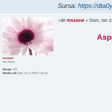
Sursa:
https://dta0
de
mszavai
» Dum, Ian 2
.
Aspe
mszavai
Site Admin
Mesaje:
408
Membru din:
Mar, Iul 12 2005 1:38 am