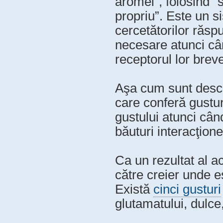
aromei”, folosind “
propriu”. Este un s
cercetătorilor răspu
necesare atunci câ
receptorul lor breve
Aşa cum sunt desc
care conferă gustu
gustului atunci cân
băuturi interacţion
Ca un rezultat al a
către creier unde e
Există
cinci gusturi
glutamatului, dulce