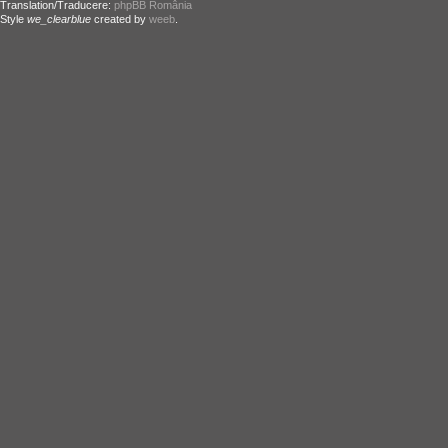
Translation/Traducere:
phpBB România
Style
we_clearblue
created by
weeb
.