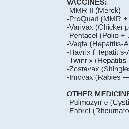
VACCINES:
-MMR II (Merck)
-ProQuad (MMR + 
-Varivax (Chicken
-Pentacel (Polio +
-Vaqta (Hepatitis-
-Havrix (Hepatitis
-Twinrix (Hepatiti
-Zostavax (Shingl
-Imovax (Rabies —
OTHER MEDICIN
-Pulmozyme (Cysti
-Enbrel (Rheumato