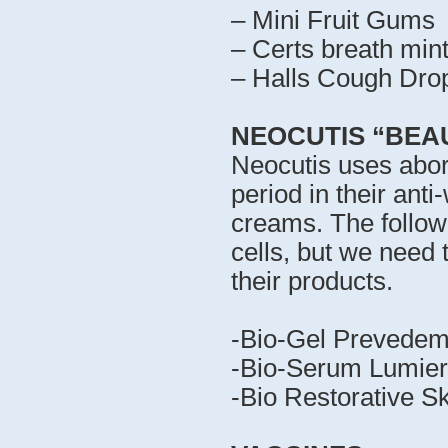
– Mini Fruit Gums
– Certs breath min
– Halls Cough Dro
NEOCUTIS “BEA
Neocutis uses abor
period in their anti
creams. The followi
cells, but we need t
their products.
-Bio-Gel Prevedem
-Bio-Serum Lumie
-Bio Restorative S