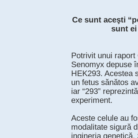
Ce sunt aceşti “p
sunt e
Potrivit unui rapor
Senomyx depuse în 
HEK293. Acestea su
un fetus sănătos av
iar “293” reprezintă
experiment.
Aceste celule au fo
modalitate sigură d
ingineria genetică