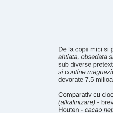
De la copii mici si
ahtiata, obsedata s
sub diverse pretex
si contine magnezi
devorate 7.5 milioa
Comparativ cu cioco
(alkalinizare)
- bre
Houten -
cacao nep