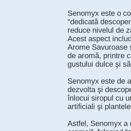
Senomyx este o com
“dedicată descoperi
reduce nivelul de za
Acest aspect inclu
Arome Savuroase ş
de aromă, printre ca
gustului dulce şi să
Senomyx este de as
dezvolta şi descope
înlocui siropul cu u
artificiali şi plante
Astfel, Senomyx a 