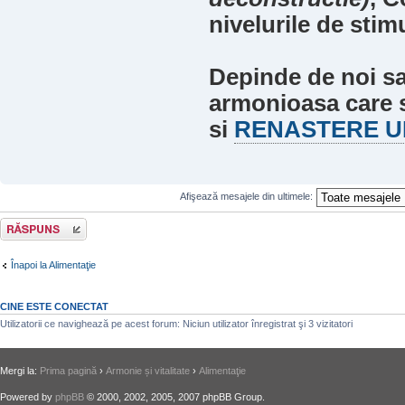
nivelurile de stimu
Depinde de noi sa
armonioasa care s
si
RENASTERE U
Afişează mesajele din ultimele:
Răspunde
Înapoi la Alimentaţie
CINE ESTE CONECTAT
Utilizatorii ce navighează pe acest forum: Niciun utilizator înregistrat şi 3 vizitatori
Mergi la:
Prima pagină
›
Armonie și vitalitate
›
Alimentaţie
Powered by
phpBB
© 2000, 2002, 2005, 2007 phpBB Group.