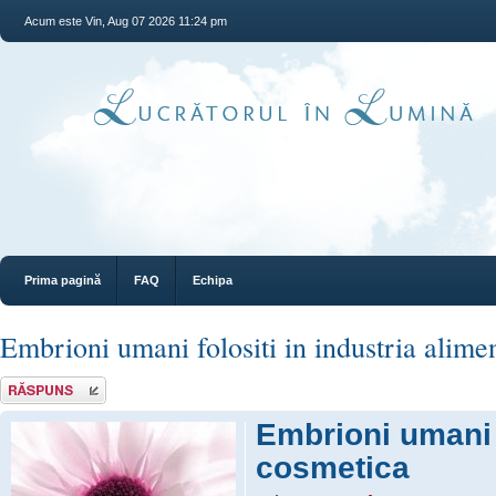
Acum este Vin, Aug 07 2026 11:24 pm
Prima pagină
FAQ
Echipa
Embrioni umani folositi in industria alime
Răspunde
Embrioni umani f
cosmetica