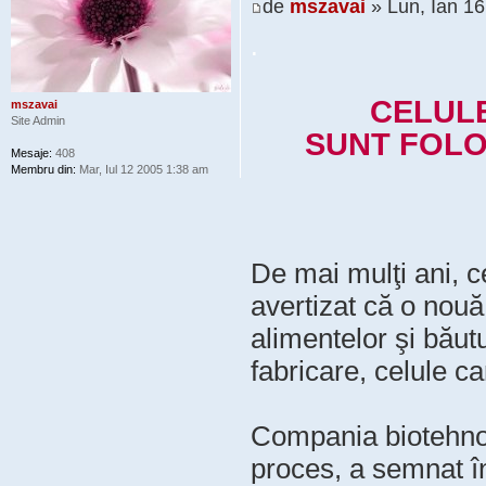
de
mszavai
» Lun, Ian 1
.
CELULE
mszavai
Site Admin
SUNT FOLO
Mesaje:
408
Membru din:
Mar, Iul 12 2005 1:38 am
De mai mulţi ani, c
avertizat că o nouă
alimentelor şi băutu
fabricare, celule ca
Compania biotehno
proces, a semnat în