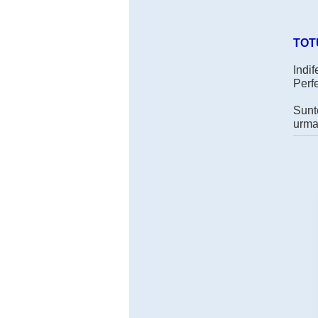
TOT
Indif
Perfe
Sunte
urma,