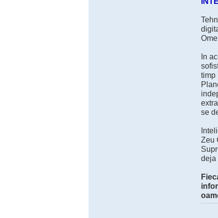
INT
Tehno
digit
Omeni
In ac
sofis
timp 
Plan
indep
extra
se d
Inte
Zeu C
Supre
deja 
Fiec
info
oame