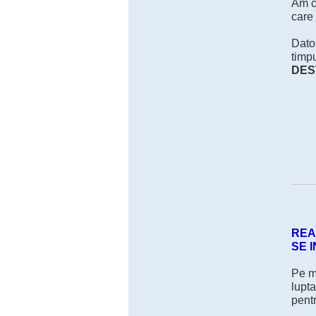
Am cr
care
Dator
timp
DES
REA
SE 
Pe ma
lupta
pentr