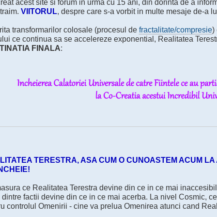
eat acest site si forum in urma cu 15 ani, din dorinta de a infor
 traim.
VIITORUL
, despre care s-a vorbit in multe mesaje de-a lu
ita transformarilor colosale (procesul de
fractalitate/compresie
)
ului ce continua sa se accelereze exponential, Realitatea Teres
TINATIA FINALA
:
LITATEA TERESTRA, ASA CUM O CUNOASTEM ACUM LA 
INCHEIE!
sura ce Realitatea Terestra devine din ce in ce mai inaccesibila
 dintre factii devine din ce in ce mai acerba. La nivel Cosmic, c
u controlul Omenirii - cine va prelua Omenirea atunci cand Real