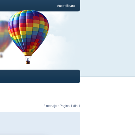
Autentificare
2 mesaje • Pagina
1
din
1