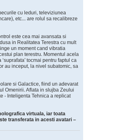
becurile cu leduri, televiziunea
are), etc... are rolul sa recalibreze
ontrol este cea mai avansata si
odusa in Realitatea Terestra cu mult
 atinge un moment cand vibratia
cestui plan terestru. Momentul acela
a ‘suprafata’ tocmai pentru faptul ca
lor au inceput, la nivel subatomic, sa
lare si Galactice, fiind un adevarat
l Omenirii. Aflata in slujba Zeului
 - Inteligenta Tehnica a replicat
olografica virtuala, iar toata
ste transferata in acesti avatari –