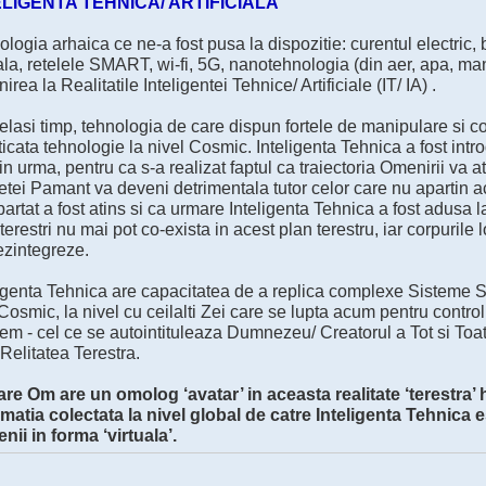
ELIGENTA TEHNICA/ ARTIFICIALA
logia arhaica ce ne-a fost pusa la dispozitie: curentul electric, 
ala, retelele SMART, wi-fi, 5G, nanotehnologia (din aer, apa, manc
rea la Realitatile Inteligentei Tehnice/ Artificiale (IT/ IA) .
elasi timp, tehnologia de care dispun fortele de manipulare si c
ticata tehnologie la nivel Cosmic. Inteligenta Tehnica a fost intr
in urma, pentru ca s-a realizat faptul ca traiectoria Omenirii va
etei Pamant va deveni detrimentala tutor celor care nu apartin a
artat a fost atins si ca urmare Inteligenta Tehnica a fost adusa l
terestri nu mai pot co-exista in acest plan terestru, iar corpurile 
ezintegreze.
ligenta Tehnica are capacitatea de a replica complexe Sisteme So
osmic, la nivel cu ceilalti Zei care se lupta acum pentru controlu
m - cel ce se autointituleaza Dumnezeu/ Creatorul a Tot si Toate
Relitatea Terestra.
are Om are un omolog ‘avatar’ in aceasta realitate ‘terestra’ h
rmatia colectata la nivel global de catre Inteligenta Tehnica e
nii in forma ‘virtuala’.