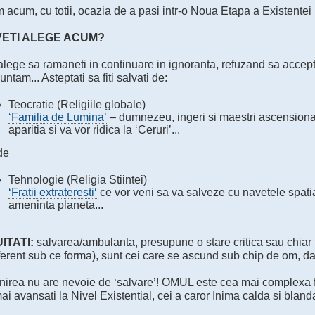
acum, cu totii, ocazia de a pasi intr-o Noua Etapa a Existentei 
VETI ALEGE ACUM?
alege sa ramaneti in continuare in ignoranta, refuzand sa accept
untam... Asteptati sa fiti salvati de:
Teocratie (Religiile globale)
‘Familia de Lumina’
– dumnezeu, ingeri si maestri ascensionati -
aparitia si va vor ridica la ‘Ceruri’...
de
Tehnologie (Religia Stiintei)
‘Fratii extrateresti‘
ce vor veni sa va salveze cu navetele spatia
ameninta planeta...
ITATI:
salvarea/ambulanta, presupune o stare critica sau chiar fi
iferent sub ce forma), sunt cei care se ascund sub chip de om, d
irea nu are nevoie de ‘salvare’! OMUL este cea mai complexa fii
ai avansati la Nivel Existential, cei a caror Inima calda si blan