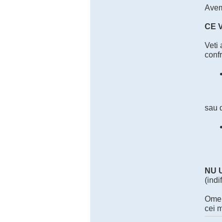
Avem 
CE 
Veti 
confr
sau 
NU U
(ind
Omen
cei m