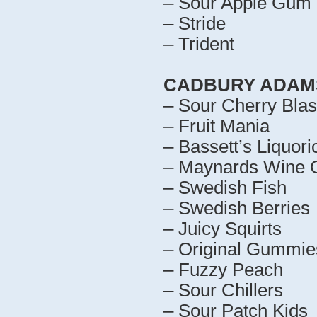
– Sour Apple Gum 
– Stride
– Trident
CADBURY ADAMS
– Sour Cherry Blas
– Fruit Mania
– Bassett’s Liquoric
– Maynards Wine
– Swedish Fish
– Swedish Berries
– Juicy Squirts
– Original Gummie
– Fuzzy Peach
– Sour Chillers
– Sour Patch Kids