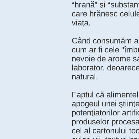
“hrană” şi “substanţ
care hrănesc celule
viaţa.
Când consumăm alim
cum ar fi cele "îm
nevoie de arome sau 
laborator, deoarec
natural.
Faptul că alimente
apogeul unei ştiinţe
potenţiatorilor arti
produselor procesa
cel al cartonului to