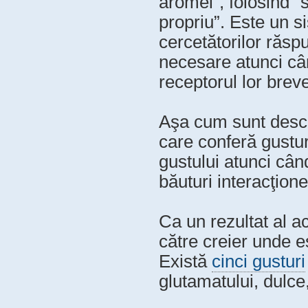
aromei”, folosind “
propriu”. Este un s
cercetătorilor răspu
necesare atunci câ
receptorul lor breve
Aşa cum sunt desc
care conferă gustu
gustului atunci cân
băuturi interacţion
Ca un rezultat al a
către creier unde e
Există
cinci gusturi
glutamatului, dulce