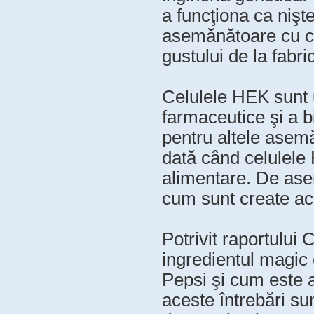
a funcţiona ca nişt
asemănătoare cu cel
gustului de la fabr
Celulele HEK sunt ut
farmaceutice şi a b
pentru altele asem
dată când celulele H
alimentare. De ase
cum sunt create ac
Potrivit raportului
ingredientul magic 
Pepsi şi cum este a
aceste întrebări su