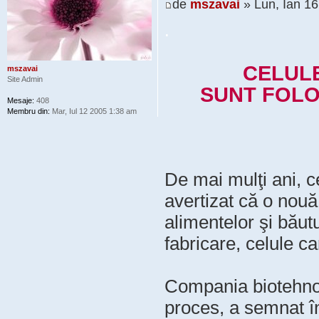
de
mszavai
» Lun, Ian 1
.
CELULE
mszavai
Site Admin
SUNT FOLO
Mesaje:
408
Membru din:
Mar, Iul 12 2005 1:38 am
De mai mulţi ani, c
avertizat că o nouă
alimentelor şi băutu
fabricare, celule ca
Compania biotehno
proces, a semnat în