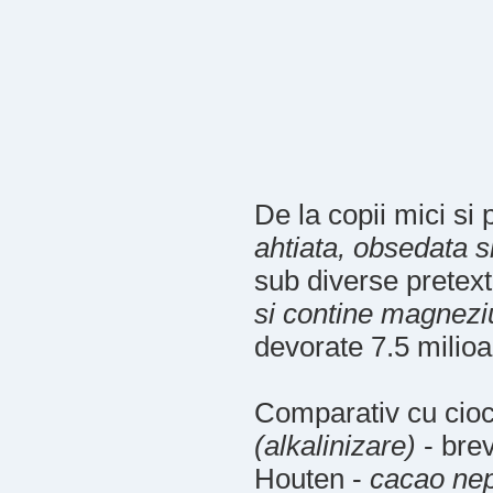
De la copii mici si
ahtiata, obsedata s
sub diverse pretex
si contine magnezi
devorate 7.5 milioa
Comparativ cu cioco
(alkalinizare)
- bre
Houten -
cacao nep