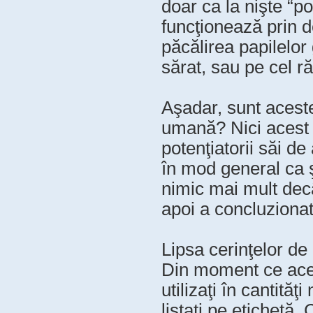
doar ca la nişte “p
funcţionează prin d
păcălirea papilelor
sărat, sau pe cel r
Aşadar, sunt acest
umană? Nici acest l
potenţiatorii săi d
în mod general ca 
nimic mai mult decâ
apoi a concluzionat 
Lipsa cerinţelor de
Din moment ce aceşt
utilizaţi în cantită
listaţi pe etichetă