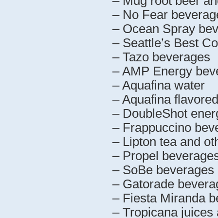
– Mug root beer and
– No Fear beverag
– Ocean Spray be
– Seattle’s Best Co
– Tazo beverages
– AMP Energy bev
– Aquafina water
– Aquafina flavore
– DoubleShot ener
– Frappuccino bev
– Lipton tea and o
– Propel beverage
– SoBe beverages
– Gatorade bevera
– Fiesta Miranda 
– Tropicana juices