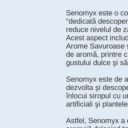
Senomyx este o com
“dedicată descoperi
reduce nivelul de za
Acest aspect inclu
Arome Savuroase ş
de aromă, printre ca
gustului dulce şi să
Senomyx este de as
dezvolta şi descope
înlocui siropul cu u
artificiali şi plante
Astfel, Senomyx a 