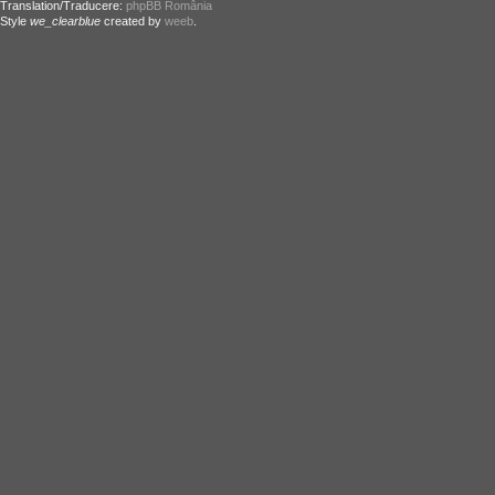
Translation/Traducere:
phpBB România
Style
we_clearblue
created by
weeb
.