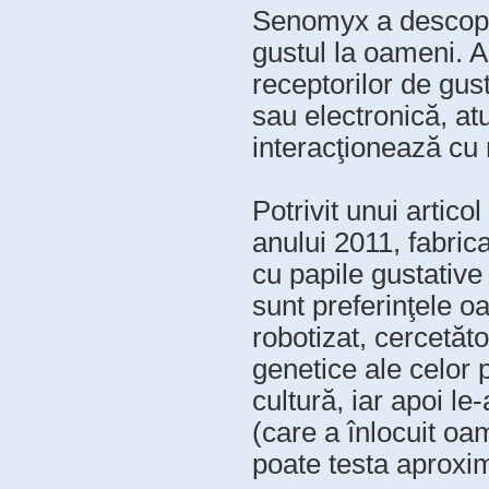
Senomyx a descoperi
gustul la oameni. 
receptorilor de gus
sau electronică, at
interacţionează cu 
Potrivit unui artic
anului 2011, fabric
cu papile gustative
sunt preferinţele o
robotizat, cercetăt
genetice ale celor 
cultură, iar apoi le
(care a înlocuit oam
poate testa aproxim