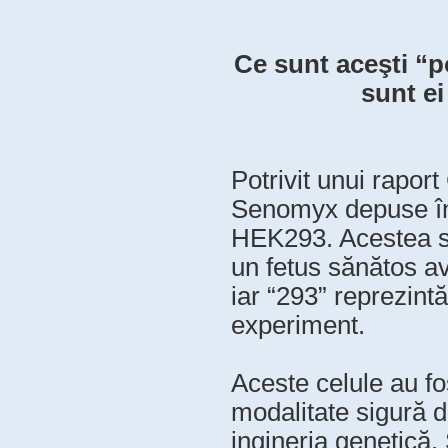
Ce sunt aceşti “p
sunt e
Potrivit unui rapor
Senomyx depuse în 
HEK293. Acestea su
un fetus sănătos av
iar “293” reprezintă
experiment.
Aceste celule au fo
modalitate sigură d
ingineria genetică