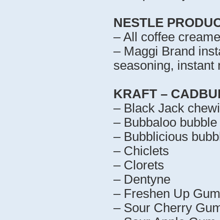
NESTLE PRODUC
– All coffee creame
– Maggi Brand inst
seasoning, instant
KRAFT – CADBU
– Black Jack chew
– Bubbaloo bubble
– Bubblicious bub
– Chiclets
– Clorets
– Dentyne
– Freshen Up Gu
– Sour Cherry Gum