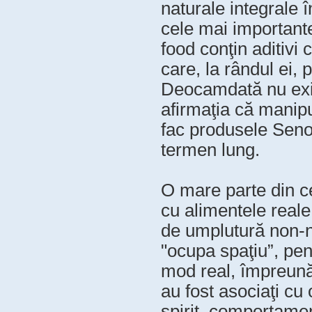
naturale integrale î
cele mai importante
food conţin aditivi
care, la rândul ei, 
Deocamdată nu exis
afirmaţia că manipu
fac produsele Seno
termen lung.
O mare parte din 
cu alimentele reale
de umplutură non-nu
"ocupa spaţiu”, pent
mod real, împreună 
au fost asociaţi cu
spirit, comportamen