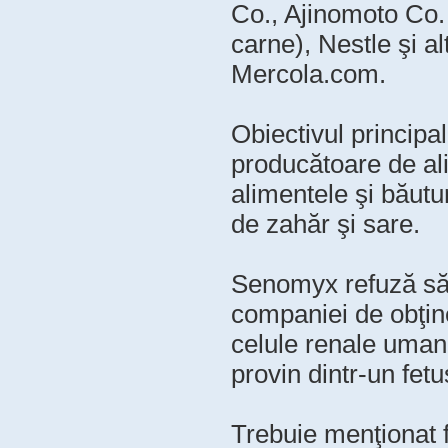
Co., Ajinomoto Co. 
carne), Nestle şi a
Mercola.com.
Obiectivul principa
producătoare de al
alimentele şi băutu
de zahăr şi sare.
Senomyx refuză să d
companiei de obţine
celule renale uma
provin dintr-un fetu
Trebuie menţionat f