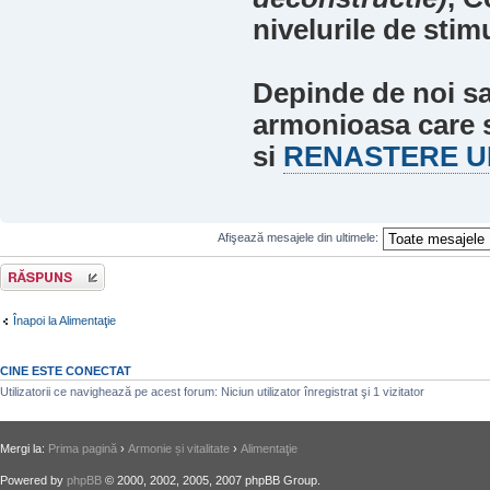
nivelurile de stimu
Depinde de noi sa
armonioasa care s
si
RENASTERE U
Afişează mesajele din ultimele:
Răspunde
Înapoi la Alimentaţie
CINE ESTE CONECTAT
Utilizatorii ce navighează pe acest forum: Niciun utilizator înregistrat şi 1 vizitator
Mergi la:
Prima pagină
›
Armonie și vitalitate
›
Alimentaţie
Powered by
phpBB
© 2000, 2002, 2005, 2007 phpBB Group.