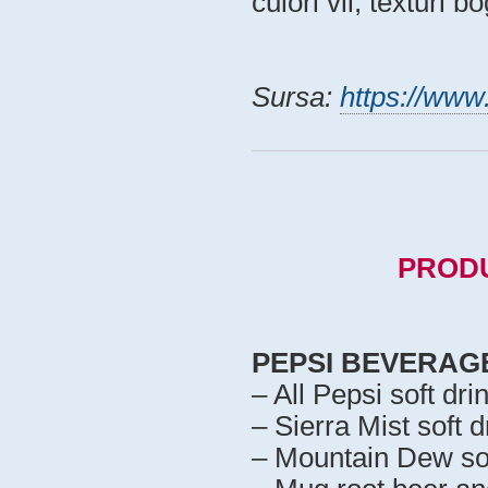
culori vii, texturi b
Sursa:
https://www
PRODU
PEPSI BEVERAG
– All Pepsi soft dri
– Sierra Mist soft d
– Mountain Dew sof