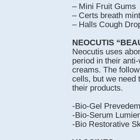
– Mini Fruit Gums
– Certs breath min
– Halls Cough Dro
NEOCUTIS “BEA
Neocutis uses abor
period in their anti
creams. The followi
cells, but we need t
their products.
-Bio-Gel Prevedem
-Bio-Serum Lumie
-Bio Restorative S