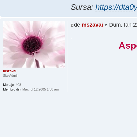
Sursa:
https://dta0
de
mszavai
» Dum, Ian 2
.
Aspe
mszavai
Site Admin
Mesaje:
408
Membru din:
Mar, Iul 12 2005 1:38 am