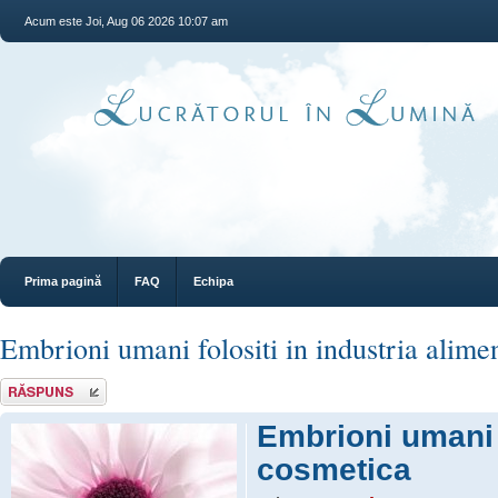
Acum este Joi, Aug 06 2026 10:07 am
Prima pagină
FAQ
Echipa
Embrioni umani folositi in industria alime
Răspunde
Embrioni umani f
cosmetica