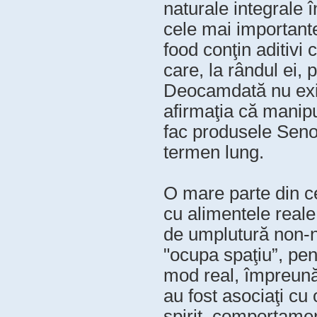
naturale integrale î
cele mai importante
food conţin aditivi
care, la rândul ei, 
Deocamdată nu exis
afirmaţia că manipu
fac produsele Seno
termen lung.
O mare parte din 
cu alimentele reale
de umplutură non-nu
"ocupa spaţiu”, pent
mod real, împreună 
au fost asociaţi cu
spirit, comportamen