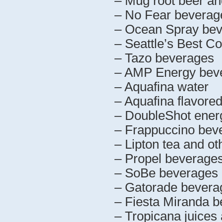
– Mug root beer and
– No Fear beverag
– Ocean Spray be
– Seattle’s Best Co
– Tazo beverages
– AMP Energy bev
– Aquafina water
– Aquafina flavore
– DoubleShot ener
– Frappuccino bev
– Lipton tea and o
– Propel beverage
– SoBe beverages
– Gatorade bevera
– Fiesta Miranda 
– Tropicana juices