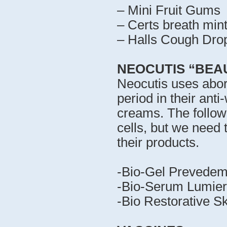
– Mini Fruit Gums
– Certs breath min
– Halls Cough Dro
NEOCUTIS “BEA
Neocutis uses abor
period in their anti
creams. The followi
cells, but we need t
their products.
-Bio-Gel Prevedem
-Bio-Serum Lumie
-Bio Restorative S