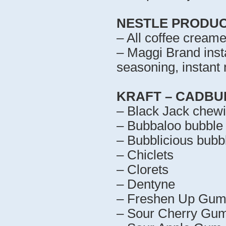
NESTLE PRODUC
– All coffee creame
– Maggi Brand inst
seasoning, instant
KRAFT – CADBU
– Black Jack chew
– Bubbaloo bubble
– Bubblicious bub
– Chiclets
– Clorets
– Dentyne
– Freshen Up Gu
– Sour Cherry Gum