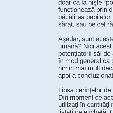
doar ca la nişte “p
funcţionează prin d
păcălirea papilelor
sărat, sau pe cel r
Aşadar, sunt acest
umană? Nici acest l
potenţiatorii săi d
în mod general ca 
nimic mai mult decâ
apoi a concluzionat 
Lipsa cerinţelor de
Din moment ce aceşt
utilizaţi în cantită
listaţi pe etichetă