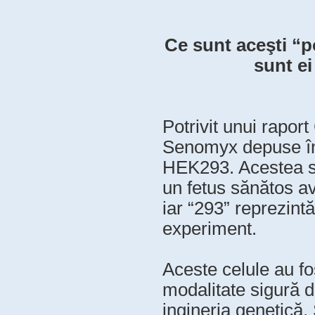
Ce sunt aceşti “p
sunt e
Potrivit unui rapor
Senomyx depuse în 
HEK293. Acestea su
un fetus sănătos av
iar “293” reprezintă
experiment.
Aceste celule au fo
modalitate sigură d
ingineria genetică