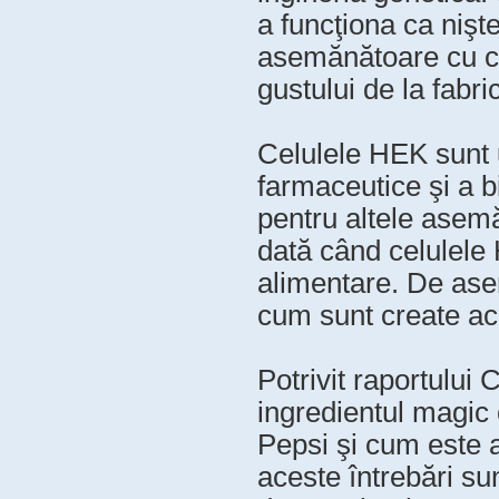
a funcţiona ca nişt
asemănătoare cu cel
gustului de la fabr
Celulele HEK sunt ut
farmaceutice şi a b
pentru altele asem
dată când celulele H
alimentare. De ase
cum sunt create ac
Potrivit raportului
ingredientul magic 
Pepsi şi cum este a
aceste întrebări su