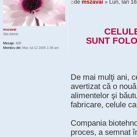
de
mszavai
» Lun, Ian 1
.
CELULE
mszavai
Site Admin
SUNT FOLO
Mesaje:
408
Membru din:
Mar, Iul 12 2005 1:38 am
De mai mulţi ani, c
avertizat că o nouă
alimentelor şi băutu
fabricare, celule ca
Compania biotehno
proces, a semnat în