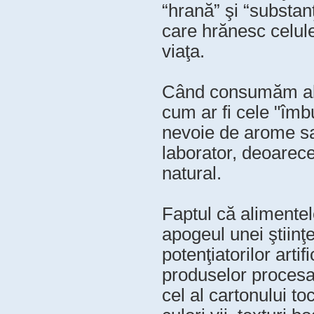
“hrană” şi “substanţ
care hrănesc celule
viaţa.
Când consumăm alim
cum ar fi cele "îm
nevoie de arome sau 
laborator, deoarec
natural.
Faptul că alimente
apogeul unei ştiinţe
potenţiatorilor arti
produselor procesa
cel al cartonului to