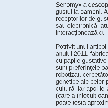
Senomyx a descoperi
gustul la oameni. 
receptorilor de gus
sau electronică, at
interacţionează cu 
Potrivit unui artic
anului 2011, fabric
cu papile gustative
sunt preferinţele o
robotizat, cercetăt
genetice ale celor 
cultură, iar apoi le
(care a înlocuit oam
poate testa aproxim