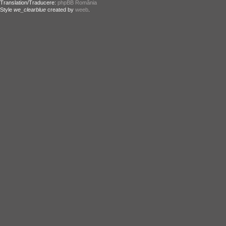
Translation/Traducere:
phpBB România
Style
we_clearblue
created by
weeb
.