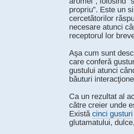
aromei”, folosind “
propriu”. Este un s
cercetătorilor răspu
necesare atunci câ
receptorul lor breve
Aşa cum sunt desc
care conferă gustu
gustului atunci cân
băuturi interacţion
Ca un rezultat al a
către creier unde e
Există
cinci gusturi
glutamatului, dulce