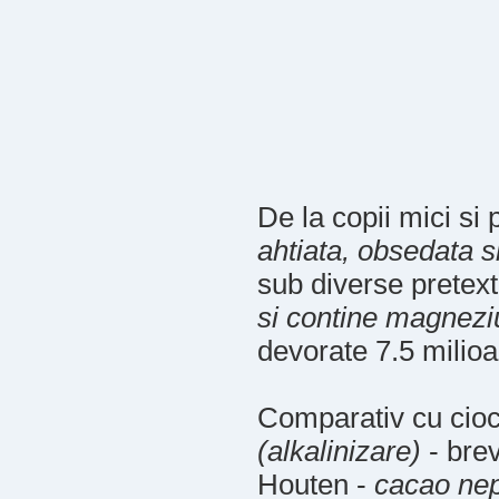
De la copii mici si
ahtiata, obsedata s
sub diverse pretex
si contine magnezi
devorate 7.5 milioa
Comparativ cu cioco
(alkalinizare)
- bre
Houten -
cacao nep