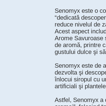
Senomyx este o com
“dedicată descoperi
reduce nivelul de za
Acest aspect inclu
Arome Savuroase ş
de aromă, printre ca
gustului dulce şi să
Senomyx este de as
dezvolta şi descope
înlocui siropul cu u
artificiali şi plante
Astfel, Senomyx a 