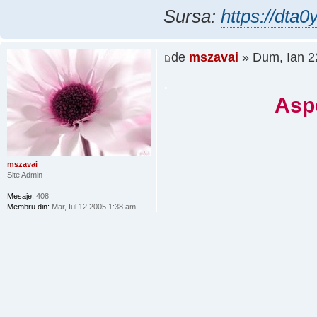
Sursa:
https://dta0
de
mszavai
» Dum, Ian 2
.
Aspe
mszavai
Site Admin
Mesaje:
408
Membru din:
Mar, Iul 12 2005 1:38 am