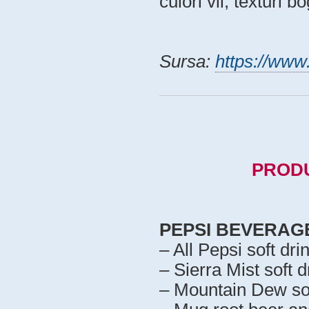
culori vii, texturi b
Sursa:
https://www
PRODU
PEPSI BEVERAG
– All Pepsi soft dri
– Sierra Mist soft d
– Mountain Dew sof