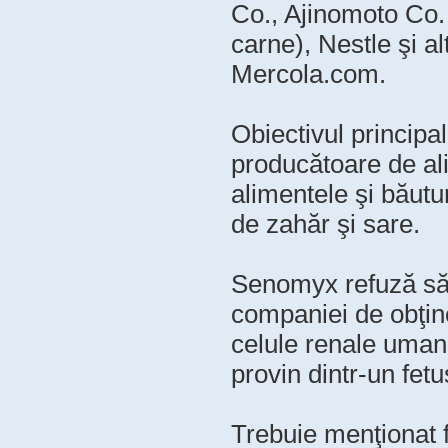
Co., Ajinomoto Co. 
carne), Nestle şi a
Mercola.com.
Obiectivul principa
producătoare de al
alimentele şi băutu
de zahăr şi sare.
Senomyx refuză să d
companiei de obţine
celule renale uma
provin dintr-un fetu
Trebuie menţionat f