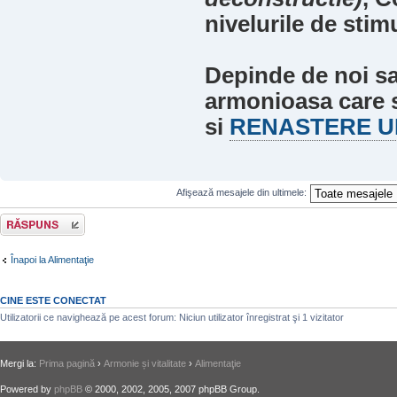
nivelurile de stimu
Depinde de noi sa
armonioasa care s
si
RENASTERE U
Afişează mesajele din ultimele:
Răspunde
Înapoi la Alimentaţie
CINE ESTE CONECTAT
Utilizatorii ce navighează pe acest forum: Niciun utilizator înregistrat şi 1 vizitator
Mergi la:
Prima pagină
›
Armonie și vitalitate
›
Alimentaţie
Powered by
phpBB
© 2000, 2002, 2005, 2007 phpBB Group.