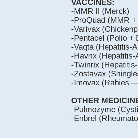
VACCINES:
-MMR II (Merck)
-ProQuad (MMR + 
-Varivax (Chicken
-Pentacel (Polio +
-Vaqta (Hepatitis-
-Havrix (Hepatitis
-Twinrix (Hepatiti
-Zostavax (Shingl
-Imovax (Rabies —
OTHER MEDICIN
-Pulmozyme (Cysti
-Enbrel (Rheumato