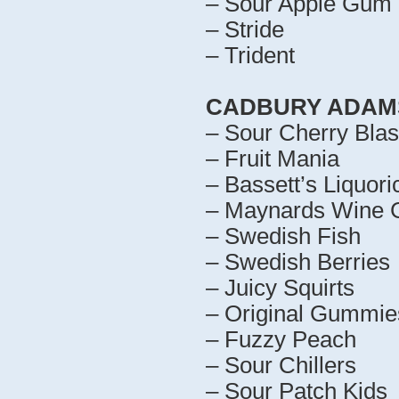
– Sour Apple Gum 
– Stride
– Trident
CADBURY ADAMS
– Sour Cherry Blas
– Fruit Mania
– Bassett’s Liquoric
– Maynards Wine
– Swedish Fish
– Swedish Berries
– Juicy Squirts
– Original Gummie
– Fuzzy Peach
– Sour Chillers
– Sour Patch Kids