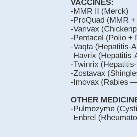
VACCINES:
-MMR II (Merck)
-ProQuad (MMR + 
-Varivax (Chicken
-Pentacel (Polio +
-Vaqta (Hepatitis-
-Havrix (Hepatitis
-Twinrix (Hepatiti
-Zostavax (Shingl
-Imovax (Rabies —
OTHER MEDICIN
-Pulmozyme (Cysti
-Enbrel (Rheumato