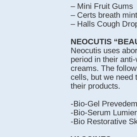
– Mini Fruit Gums
– Certs breath min
– Halls Cough Dro
NEOCUTIS “BEA
Neocutis uses abor
period in their anti
creams. The followi
cells, but we need t
their products.
-Bio-Gel Prevedem
-Bio-Serum Lumie
-Bio Restorative S