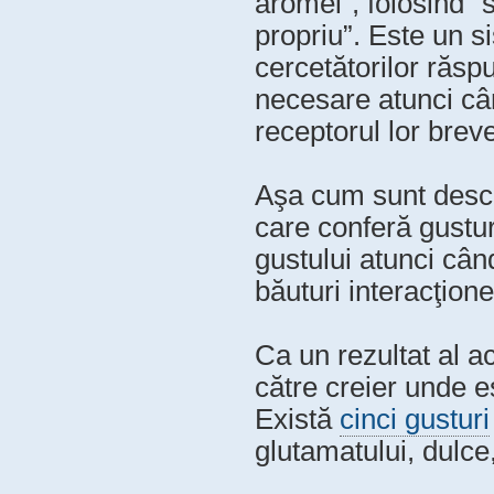
aromei”, folosind “
propriu”. Este un s
cercetătorilor răspu
necesare atunci câ
receptorul lor breve
Aşa cum sunt desc
care conferă gustu
gustului atunci cân
băuturi interacţion
Ca un rezultat al a
către creier unde e
Există
cinci gusturi
glutamatului, dulce