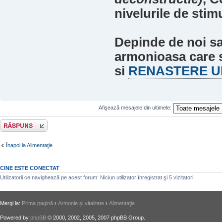
nivelurile de stimu
Depinde de noi sa
armonioasa care s
si
RENASTERE U
Afişează mesajele din ultimele:
Răspunde
Înapoi la Alimentaţie
CINE ESTE CONECTAT
Utilizatorii ce navighează pe acest forum: Niciun utilizator înregistrat şi 5 vizitatori
Mergi la:
Prima pagină
›
Armonie și vitalitate
›
Alimentaţie
Powered by
phpBB
© 2000, 2002, 2005, 2007 phpBB Group.