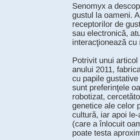
Senomyx a descoperi
gustul la oameni. 
receptorilor de gus
sau electronică, at
interacţionează cu 
Potrivit unui artic
anului 2011, fabric
cu papile gustative
sunt preferinţele o
robotizat, cercetăt
genetice ale celor 
cultură, iar apoi le
(care a înlocuit oam
poate testa aproxim