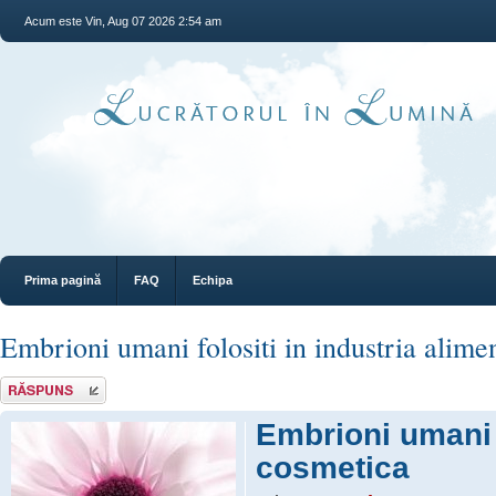
Acum este Vin, Aug 07 2026 2:54 am
Prima pagină
FAQ
Echipa
Embrioni umani folositi in industria alime
Răspunde
Embrioni umani f
cosmetica