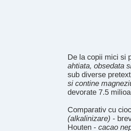
De la copii mici si
ahtiata, obsedata s
sub diverse pretex
si contine magnezi
devorate 7.5 milioa
Comparativ cu cioco
(alkalinizare)
- bre
Houten -
cacao nep