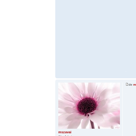
.
de
m
.
mszavai