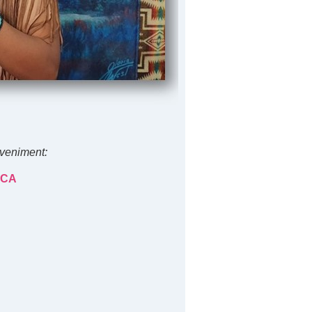
 eveniment:
ICA