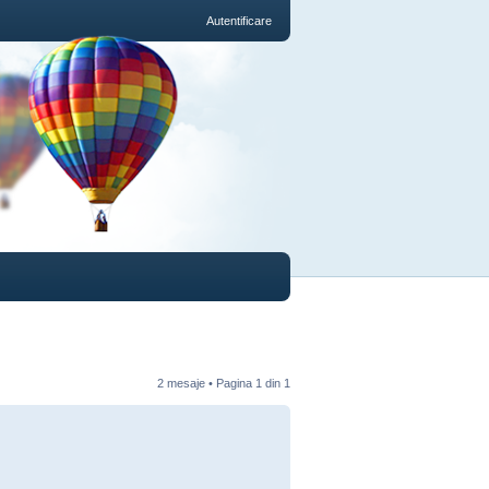
Autentificare
2 mesaje • Pagina
1
din
1