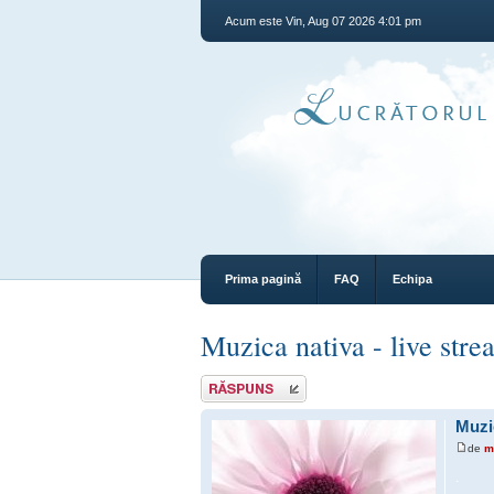
Acum este Vin, Aug 07 2026 4:01 pm
Prima pagină
FAQ
Echipa
Muzica nativa - live str
Răspunde
Muzi
de
m
.