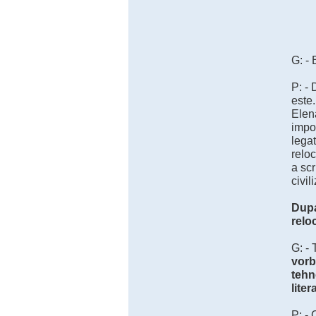
G: -
P: -
este.
Elen
impot
legat
reloc
a scr
civil
Dupa
relo
G: - 
vorb
tehn
liter
P: - 