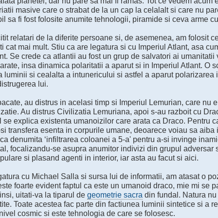
fata planetei, dar nu pare sa mai fi ramas. Tot ce vedem acum es
riatii masive care o strabat de la un cap la celalalt si care nu par
il sa fi fost folosite anumite tehnologii, piramide si ceva arme c
tit relatari de la diferite persoane si, de asemenea, am folosit c
i cat mai mult. Stiu ca are legatura si cu Imperiul Atlant, asa cum
t. Se crede ca atlantii au fost un grup de salvatori ai umanitatii
rate, insa dinamica polaritatii a aparut si in Imperiul Atlant. O s
 luminii si cealalta a intunericului si astfel a aparut polarizarea i
distrugerea lui.
acate, au distrus in acelasi timp si Imperiul Lemurian, care nu e
izatie. Au distrus Civilizatia Lemuriana, apoi s-au razboit cu Draco
l se explica existenta umanoizilor care arata ca Draco. Pentru c
-si transfera esenta in corpurile umane, deoarece voiau sa aiba
ca denumita ‘infiltrarea coloanei a 5-a' pentru a-si invinge inamic
l, focalizandu-se asupra anumitor indivizi din grupul adversar si
ulare si plasand agenti in interior, iar asta au facut si aici.
gatura cu Michael Salla si sursa lui de informatii, am atasat o po
 este foarte evident faptul ca este un umanoid draco, mie mi se p
nsi, uitati-va la tiparul de
geometrie sacra
din fundal. Natura nu 
ite. Toate acestea fac parte din factiunea luminii sintetice si a r
 nivel cosmic si este tehnologia de care se folosesc.