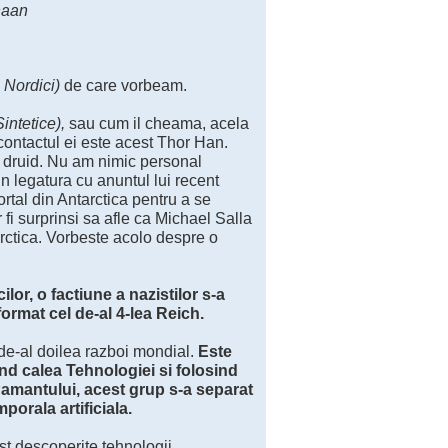
naan
 Nordici)
de care vorbeam.
intetice),
sau cum il cheama, acela
contactul ei este acest Thor Han.
i druid. Nu am nimic personal
in legatura cu anuntul lui recent
ortal din Antarctica pentru a se
r fi surprinsi sa afle ca Michael Salla
arctica. Vorbeste acolo despre o
or, o factiune a nazistilor s-a
format cel de-al 4-lea Reich.
 de-al doilea razboi mondial.
Este
d calea Tehnologiei si folosind
 Pamantului, acest grup s-a separat
mporala artificiala.
ost descoperite tehnologii