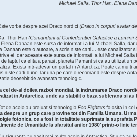
Michael Salla, Thor Han, Elena Da
 Este vorba despre acei Draco nordici
(Draco in corpuri avatar de
 Da, Thor Han
(Comandant al Confederatiei Galactice a Luminii S
 Elena Danaan este sursa de informatii a lui Michael Salla, dar 
a Danaan este o autoare, a scris niste carti… este canalizator s
riva ei, dar aceasta este sursa de informatii a lui Michael Salla 
 de faptul ca elita a parasit planeta Pamant si ca au utilizat un p
aliza. Exista intr-adevar un portal in Antarctica. Poate ca multi a
is niste carti bune. Iar una pe care o recomand este despre Ant
izatie deosebit de avansata tehnologic.
 cel de-al doilea razboi mondial, la indrumarea Draco nordicil
calizat in Antarctica, unde au stabilit o baza subterana si au 
Tot de acolo au preluat si tehnologia
Foo Fighters
folosita in cel
a despre un grup care provine tot din Familia Umana. Urman
olgie fotonica, ce a fost in totalitate suprimata la suprafata
almente de Umanitate la sfarsitul anilor 1980’ printr-o linie te
Cu siguranta au gasit mai multe acolo in Antarctica. Stiu ca au f