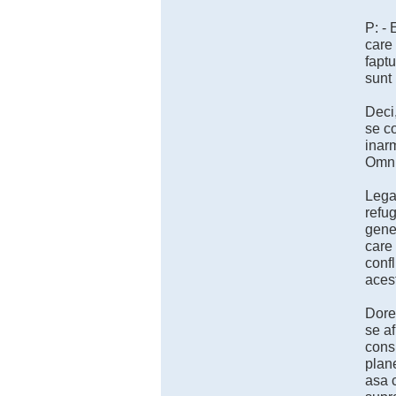
P: - 
care 
faptu
sunt 
Deci,
se co
inarm
Omniv
Legat
refug
genea
care 
confl
aces
Dores
se af
consi
plan
asa c