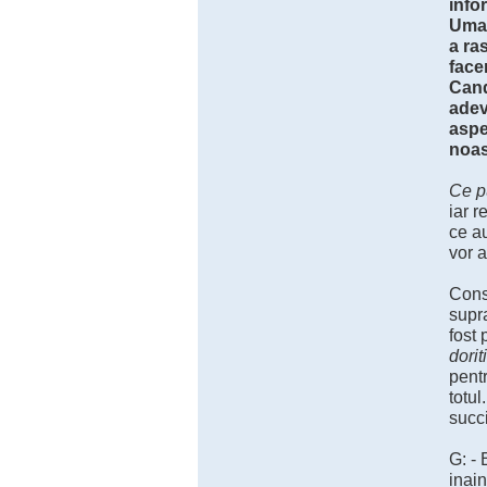
info
Uman
a ra
face
Cand
adev
aspe
noas
Ce p
iar r
ce au
vor a
Cons
supra
fost 
dorit
pentr
totul
succi
G: - 
inain