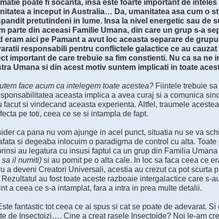
rmatie poate fi socanta, insa este foarte important de intel
itatea a inceput in Australia… Da, umanitatea asa cum o st
spandit pretutindeni in lume. Insa la nivel energetic sau de s
m parte din aceeasi Familie Umana, din care un grup s-a separ
 eram aici pe Pamant a avut loc aceasta separare de grupul 
aratii responsabili pentru conflictele galactice ce au cauza
ct important de care trebuie sa fim constienti. Nu ca sa ne 
tra Umana si din acest motiv suntem implicati in toate acest
utem face acum ca intelegem toate acestea?
Fiintele trebuie sa 
esponsabilitatea aceasta implica a avea curaj si a comunica sinc
 facut si vindecand aceasta experienta. Altfel, traumele aceste
fecta pe toti, ceea ce se si intampla de fapt.
ider ca pana nu vom ajunge in acel punct, situatia nu se va sc
fata si degeaba inlocuim o paradigma de control cu alta. Toate a
prinsi au legatura cu insusi faptul ca un grup din Familia Umana
i sa il numiti)
si au pornit pe o alta cale. In loc sa faca ceea ce e
u a deveni Creatori Universali, acestia au crezut ca pot scurta p
. Rezultatul au fost toate aceste razboaie intergalactice care s-a
nt a ceea ce s-a intamplat, fara a intra in prea multe detalii.
Este fantastic tot ceea ce ai spus si cat se poate de adevarat. S
te de Insectoizi…. Cine a creat rasele Insectoide? Noi le-am cre