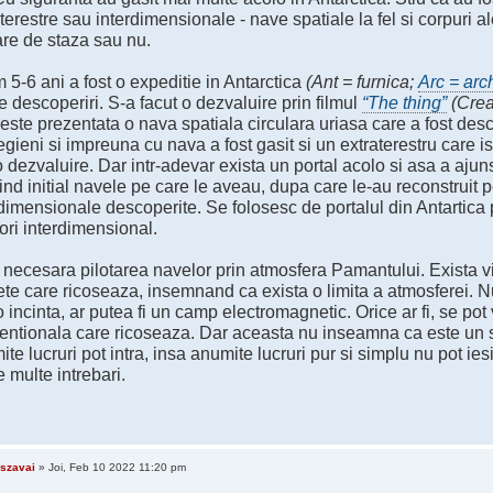
terestre sau interdimensionale - nave spatiale la fel si corpuri al
are de staza sau nu.
5-6 ani a fost o expeditie in Antarctica
(Ant = furnica;
Arc = arc
te descoperiri. S-a facut o dezvaluire prin filmul
“The thing”
(Crea
este prezentata o nava spatiala circulara uriasa care a fost desc
gieni si impreuna cu nava a fost gasit si un extraterestru care i
o dezvaluire. Dar intr-adevar exista un portal acolo si asa a ajun
ind initial navele pe care le aveau, dupa care le-au reconstruit 
dimensionale descoperite. Se folosesc de portalul din Antartica p
ori interdimensional.
 necesara pilotarea navelor prin atmosfera Pamantului. Exista v
ete care ricoseaza, insemnand ca exista o limita a atmosferei. 
 incinta, ar putea fi un camp electromagnetic. Orice ar fi, se po
entionala care ricoseaza. Dar aceasta nu inseamna ca este un s
te lucruri pot intra, insa anumite lucruri pur si simplu nu pot i
e multe intrebari.
szavai
» Joi, Feb 10 2022 11:20 pm