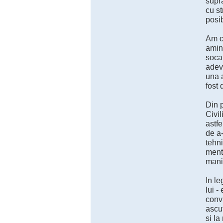
supra
cu st
posib
Am ci
amint
socan
adeva
una a
fost 
Din p
Civil
astfe
de a
tehni
menta
manip
In le
lui -
convi
ascut
si la