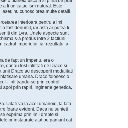
te o planeta uscata si plina de praf
e a fi un cataclism natural. Este
u laser, nu cunosc prea multe detalii.
ercetarea interioara pentru a imi
 a fost denumit, iar asta ar putea fi
 veniti din Lyra. Unele aspecte sunt
chisma s-a produs intre 2 factiuni,
n cadrul imperiului, iar rezultatul a
ra de fapt un imperiu, era o
, dar au fost infiltrati de Draco si
a unii Draco au descoperit modalitati
 infatisare umana. Draco folosesc o
ul - infiltrandu-se prin control
 apoi prin rapiri, inginerie genetica,
za. Uitati-va la acel umanoid, la fata
are foarte evident. Daca nu sunteti
se exprima prin linii drepte si
etelelor instaurate atat pe pamant cat