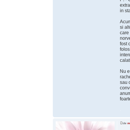
extra
in st
Acum 
si al
care 
norve
fost 
folos
inter
calat
Nu e
rach
sau o
conv
anumi
foart
.
de
m