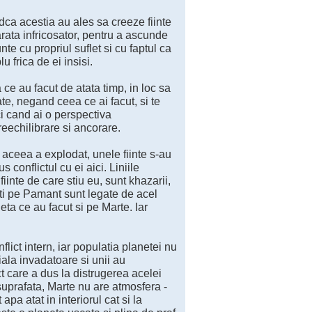
dca acestia au ales sa creeze fiinte
rata infricosator, pentru a ascunde
te cu propriul suflet si cu faptul ca
u frica de ei insisi.
ce au facut de atata timp, in loc sa
tate, negand ceea ce ai facut, si te
i cand ai o perspectiva
reechilibrare si ancorare.
 aceea a explodat, unele fiinte s-au
 conflictul cu ei aici. Liniile
inte de care stiu eu, sunt khazarii,
ati pe Pamant sunt legate de acel
eta ce au facut si pe Marte. Iar
lict intern, iar populatia planetei nu
iala invadatoare si unii au
ict care a dus la distrugerea acelei
uprafata, Marte nu are atmosfera -
a atat in interiorul cat si la