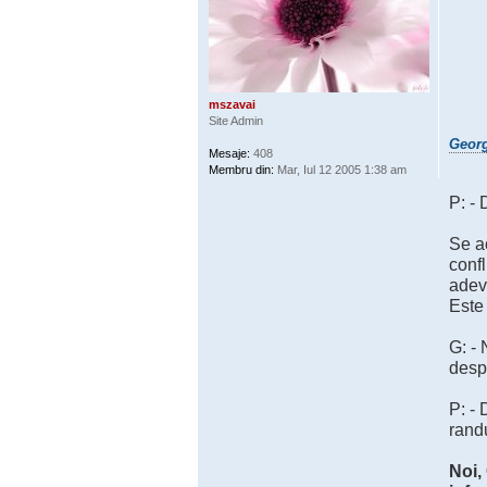
mszavai
Site Admin
Georg
Mesaje:
408
Membru din:
Mar, Iul 12 2005 1:38 am
P: - 
Se ac
confl
adeva
Este 
G: -
despr
P: - 
randu
Noi,