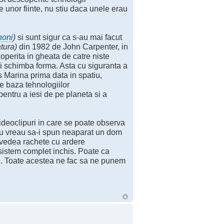
e unor fiinte, nu stiu daca unele erau
honi
)
si sunt sigur ca s-au mai facut
tura)
din 1982 de John Carpenter, in
operita in gheata de catre niste
si schimba forma. Asta cu siguranta a
s Marina prima data in spatiu,
pe baza tehnologiilor
entru a iesi de pe planeta si a
ideoclipuri in care se poate observa
Nu vreau sa-i spun neaparat un dom
t vedea rachete cu ardere
istem complet inchis. Poate ca
esi. Toate acestea ne fac sa ne punem