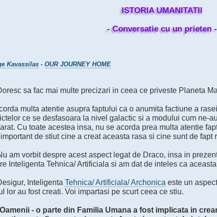
ISTORIA UMANITATII
- Conversatie cu un prieten -
e Kavassilas
-
OUR JOURNEY HOME
Doresc sa fac mai multe precizari in ceea ce priveste Planeta M
orda multa atentie asupra faptului ca o anumita factiune a rasei
ictelor ce se desfasoara la nivel galactic si a modului cum ne-au
rat. Cu toate acestea insa, nu se acorda prea multa atentie fapt
important de stiut cine a creat aceasta rasa si cine sunt de fapt 
 Nu am vorbit despre acest aspect legat de Draco, insa in preze
e Inteligenta Tehnica/ Artificiala si am dat de inteles ca aceasta 
Desigur, Inteligenta
Tehnica/ Artificiala/ Archonica
este un aspect 
l lor au fost creati. Voi impartasi pe scurt ceea ce stiu.
 Oamenii - o parte din Familia Umana a fost implicata in crea