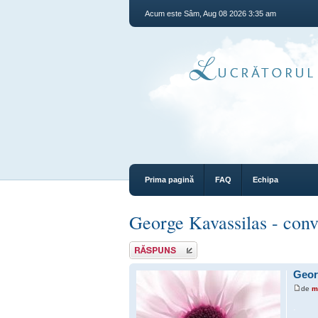
Acum este Sâm, Aug 08 2026 3:35 am
Prima pagină
FAQ
Echipa
George Kavassilas - conver
Răspunde
Georg
de
m
.