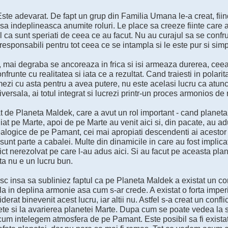
Este adevarat. De fapt un grup din Familia Umana le-a creat, fiin
sa indeplineasca anumite roluri. Le place sa creeze fiinte care a
l ca sunt speriati de ceea ce au facut. Nu au curajul sa se confrun
responsabili pentru tot ceea ce se intampla si le este pur si simpl
 mai degraba se ancoreaza in frica si isi armeaza durerea, ceea 
nfrunte cu realitatea si iata ce a rezultat. Cand traiesti in polari
ezi cu asta pentru a avea putere, nu este acelasi lucru ca atunc
ersala, ai totul integrat si lucrezi printr-un proces armonios de 
 de Planeta Maldek, care a avut un rol important - cand planeta
iat pe Marte, apoi de pe Marte au venit aici si, din pacate, au adus
logice de pe Pamant, cei mai apropiati descendenti ai acestor fi
sunt parte a cabalei. Multe din dinamicile in care au fost implic
ict nerezolvat pe care l-au adus aici. Si au facut pe aceasta plan
ta nu e un lucru bun.
c insa sa subliniez faptul ca pe Planeta Maldek a existat un conf
la in deplina armonie asa cum s-ar crede. A existat o forta imper
derat binevenit acest lucru, iar altii nu. Astfel s-a creat un confl
ete si la avarierea planetei Marte. Dupa cum se poate vedea la s
um intelegem atmosfera de pe Pamant. Este posibil sa fi existat ap