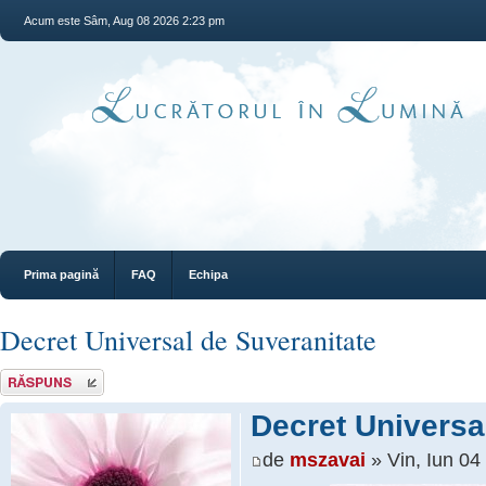
Acum este Sâm, Aug 08 2026 2:23 pm
Prima pagină
FAQ
Echipa
Decret Universal de Suveranitate
Răspunde
Decret Universa
de
mszavai
» Vin, Iun 04