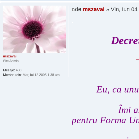
de
mszavai
» Vin, Iun 04
.
Decre
mszavai
Site Admin
Mesaje:
408
Membru din:
Mar, Iul 12 2005 1:38 am
Eu, ca unu
Îmi a
pentru Forma Um