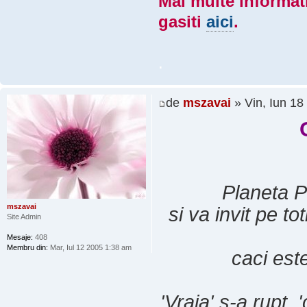
Mai multe informat
gasiti
aici
.
.
de
mszavai
» Vin, Iun 18
Planeta P
mszavai
si va invit pe tot
Site Admin
Mesaje:
408
Membru din:
Mar, Iul 12 2005 1:38 am
caci est
'Vraja' s-a rupt, 