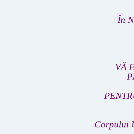
În N
VĂ 
P
PENTR
Corpului 