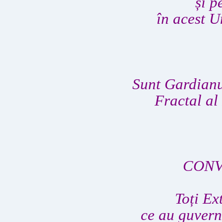
și p
în acest U
Sunt Gardianu
Fractal al
CONV
Toți Ex
ce au guvern