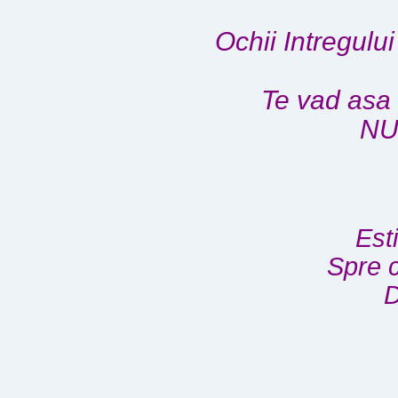
Ochii Intregulu
Te vad asa 
NU
Est
Spre c
D