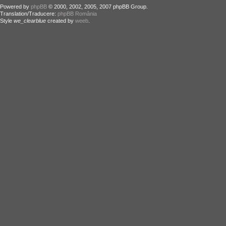
Powered by
phpBB
© 2000, 2002, 2005, 2007 phpBB Group.
Translation/Traducere:
phpBB România
Style
we_clearblue
created by
weeb
.