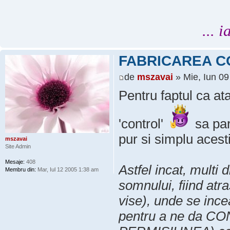
... 
FABRICAREA C
de
mszavai
» Mie, Iun 0
Pentru faptul ca at
'control'
sa par
pur si simplu acesti
mszavai
Site Admin
Mesaje:
408
Astfel incat, multi 
Membru din:
Mar, Iul 12 2005 1:38 am
somnului, fiind atra
vise), unde se incea
pentru a ne da 