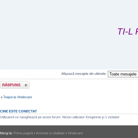
TI-L
Afişează mesajele din ultimele:
Răspunde
Înapoi la Vindecare
CINE ESTE CONECTAT
Utilizatorii ce navighează pe acest forum: Niciun utilizator înregistrat şi 1 vizitator
Mergi la:
Prima pagină
›
Armonie și vitalitate
›
Vindecare