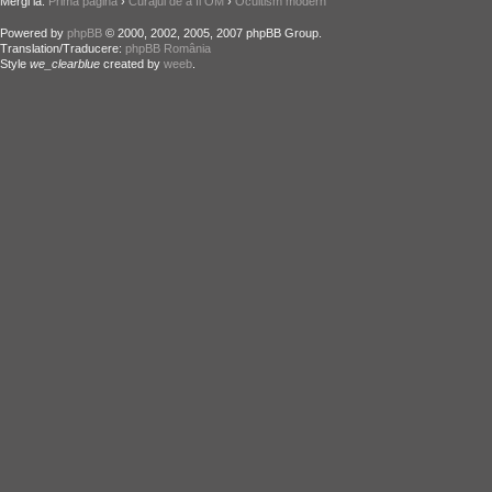
Mergi la:
Prima pagină
›
Curajul de a fi OM
›
Ocultism modern
Powered by
phpBB
© 2000, 2002, 2005, 2007 phpBB Group.
Translation/Traducere:
phpBB România
Style
we_clearblue
created by
weeb
.