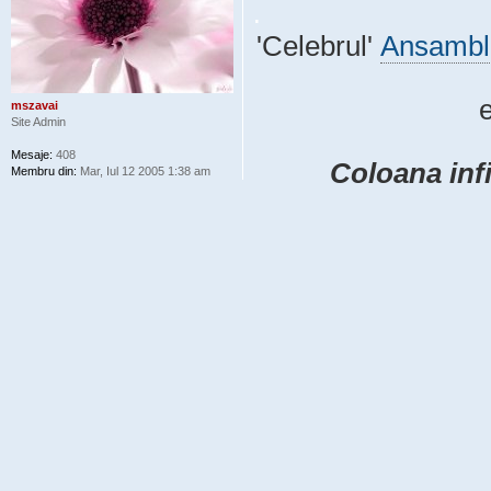
.
'Celebrul'
Ansambl
mszavai
Site Admin
Mesaje:
408
Coloana infi
Membru din:
Mar, Iul 12 2005 1:38 am