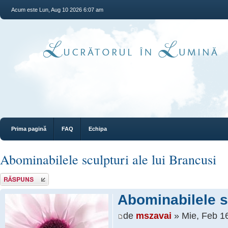
Acum este Lun, Aug 10 2026 6:07 am
Prima pagină
FAQ
Echipa
Abominabilele sculpturi ale lui Brancusi
Răspunde
Abominabilele sc
de
mszavai
» Mie, Feb 1