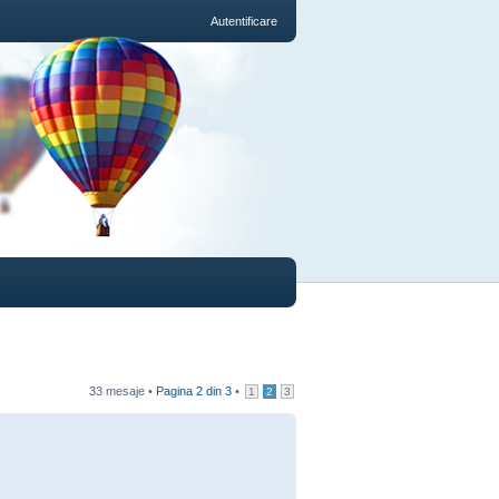
Autentificare
33 mesaje •
Pagina
2
din
3
•
1
2
3