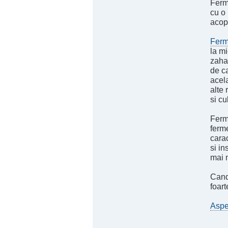
Ferme
cu o 
acope
Ferm
la m
zahar
de c
acela
alte 
si cu
Ferm
ferme
carac
si i
mai n
Cand
foart
Aspe