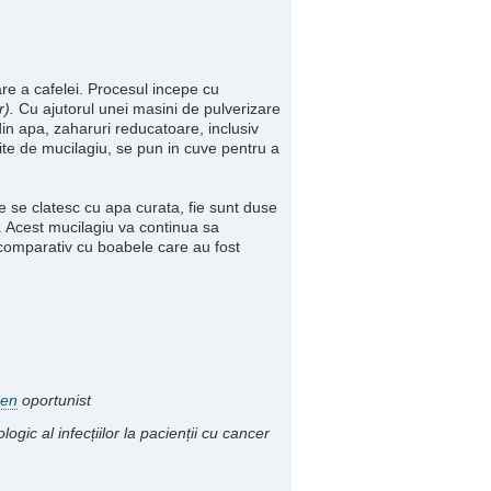
re a cafelei. Procesul incepe cu
r).
Cu ajutorul unei masini de pulverizare
in apa, zaharuri reducatoare, inclusiv
ite de mucilagiu, se pun in cuve pentru a
ie se clatesc cu apa curata, fie sunt duse
u. Acest mucilagiu va continua sa
comparativ cu boabele care au fost
gen
oportunist
logic al infecțiilor la pacienții cu cancer