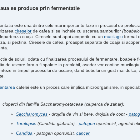
aua se produce prin fermentatie
ntatia este una dintre cele mai importante faze in procesul de prelucra
rizarea
cireselor
de cafea si se incheie cu uscarea samburilor
(boabelo
departeaza coaja. Ciresele sunt apoi acoperite cu un
mucilagiu
format d
oza, si pectina. Ciresele de cafea, proaspat separate de coaja si acoper
nta.
nctie de soiuri, odata cu finalizarea procesului de fermentare, boabele f
atia de uscare fara a fi spalate in prealabil, asadar vor contine mucilagi
nteze in timpul procesului de uscare, dand bobului un gust mai dulce, 
te.
entarea
cafelei este un proces care implica microorganisme, in special:
ciuperci din familia Saccharomycetaceae (ciuperca de zahar):
Saccharomyces
- drojdia de vin si bere, drojdia de copt -
pato
Torulopsis
(Candida glabrata) -
patogen
oportunist, agentul etio
Candida
- patogen oportunist,
cancer