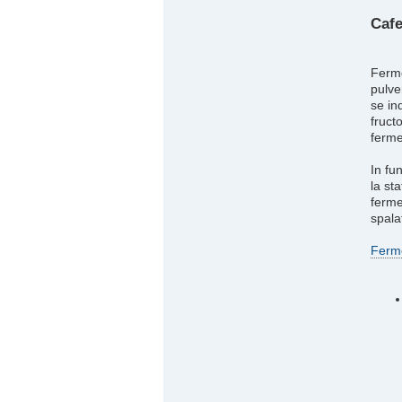
Cafe
Ferme
pulve
se in
fruct
ferme
In fu
la st
ferme
spala
Ferm