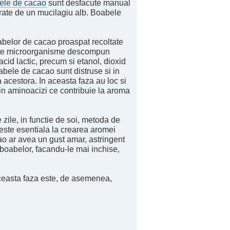
tele de cacao
sunt desfacute manual
ate de un mucilagiu alb. Boabele
abelor de cacao proaspat recoltate
e microorganisme descompun
cid lactic, precum si etanol, dioxid
bele de cacao sunt distruse si in
 acestora. In aceasta faza au loc si
 in aminoacizi ce contribuie la aroma
ile, in functie de soi, metoda de
 este esentiala la crearea aromei
ao ar avea un gust amar, astringent
boabelor, facandu-le mai inchise,
ceasta faza este, de asemenea,