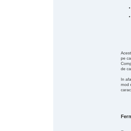
Acest
pe ca
Compu
de ca
In af
mod n
caract
Ferm