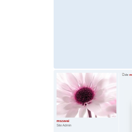
.
de
m
.
mszavai
Site Admin