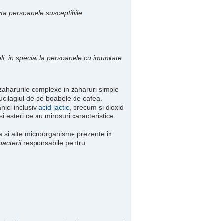
cta persoanele susceptibile
, in special la persoanele cu imunitate
aharurile complexe in zaharuri simple
ucilagiul de pe boabele de cafea.
nici inclusiv
acid lactic
, precum si dioxid
 esteri ce au mirosuri caracteristice.
sta si alte microorganisme prezente in
bacterii
responsabile pentru