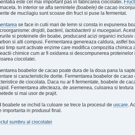
ntatia este cel mai important pas in fabricarea ciocolatei.
Fruc
maceta. In interior se afla semintele
(boabele)
de cacao inconjur
rite de mucilagiu sunt scoase din fruct si puse la fermentat.
entarea
se face in cutii mari de lemn si consta in expunerea bo
icroorganisme:
drojdii, bacterii, lactobacterii si mucegaiuri.
Acest
urile si proteinele din boabe, producand acizi organici inclusiv a
arbon si alti compusi. Fermentarea genereaza caldura, astfel boa
si timp sunt activate enzime care modifica compozitia chimica a
reactii chimice cum ar fi oxidarea si descompunerea proteinelor
loarea ciocolatei.
entarea boabelor de cacao poate dura de la doua pana la sapte z
ntare si caracteristicile dorite. Fermentarea boabelor de cacao
teristice de ciocolata. Daca nu ar fi fermentate, boabele de cac
nsipid. Fermentarea afecteaza, de asemenea, culoarea si textura 
etede si mai usor de prajit.
 boabele se inchid la culoare se trece la procesul de
uscare
. A
e importanta in produsul final.
ctul sumbru al ciocolatei