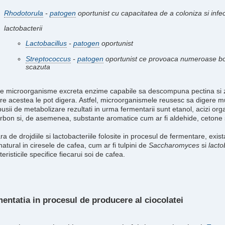
Rhodotorula
-
patogen
oportunist cu capacitatea de a coloniza si infe
lactobacterii
Lactobacillus
-
patogen
oportunist
Streptococcus
-
patogen
oportunist ce provoaca numeroase boli
scazuta
e microorganisme excreta enzime capabile sa descompuna pectina si z
re acestea le pot digera. Astfel, microorganismele reusesc sa digere m
sii de metabolizare rezultati in urma fermentarii sunt etanol, acizi orga
rbon si, de asemenea, substante aromatice cum ar fi aldehide, cetone si
ara de drojdiile si lactobacteriile folosite in procesul de fermentare, exi
atural in ciresele de cafea, cum ar fi tulpini de
Saccharomyces
si
lacto
eristicile specifice fiecarui soi de cafea.
entatia in procesul de producere al ciocolatei