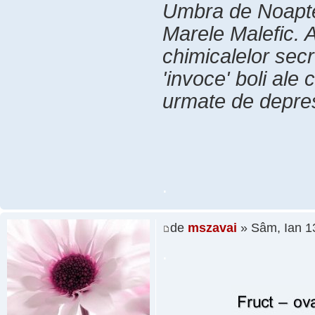
Umbra de Noapte
Marele Malefic. A
chimicalelor secr
'invoce' boli ale 
urmate de depres
.
de
mszavai
» Sâm, Ian 1
.