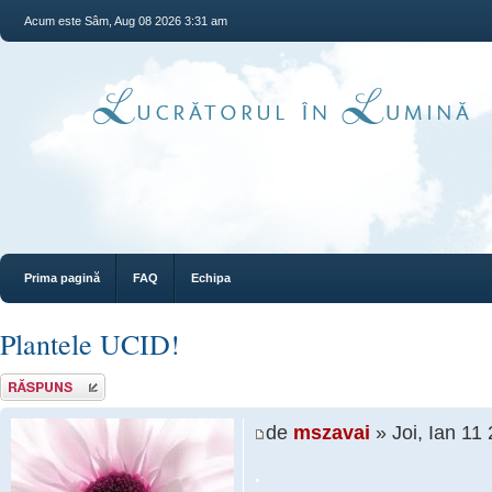
Acum este Sâm, Aug 08 2026 3:31 am
Prima pagină
FAQ
Echipa
Plantele UCID!
Răspunde
de
mszavai
» Joi, Ian 11
.