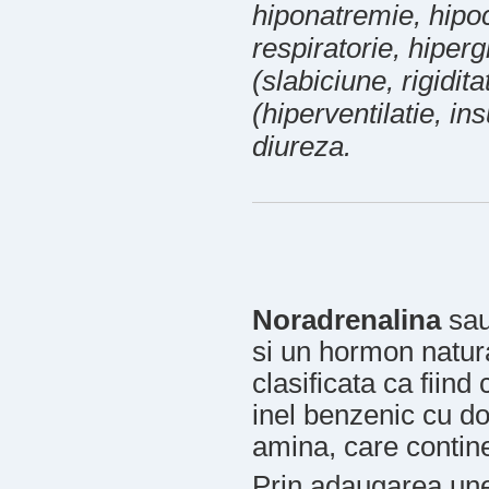
hiponatremie, hipo
respiratorie, hiper
(slabiciune, rigidi
(hiperventilatie, ins
diureza.
Noradrenalina
sau
si un hormon natur
clasificata ca fiin
inel benzenic cu do
amina, care contine
Prin adaugarea une