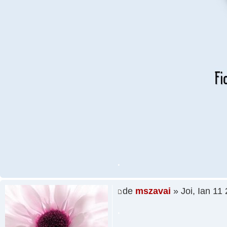
.
de
mszavai
» Joi, Ian 11
.