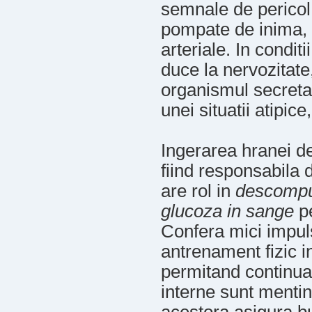
semnale de pericol,
pompate de inima, va
arteriale. In condit
duce la nervozitate,
organismul secreta 
unei situatii atipice
Ingerarea hranei d
fiind responsabila
are rol in
descompun
glucoza in sange
pe
Confera mici impulsu
antrenament fizic i
permitand continuar
interne sunt mentin