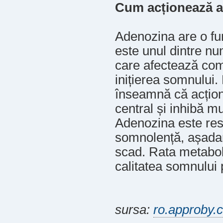
Cum acționează 
Adenozina are o fun
este unul dintre nu
care afectează com
inițierea somnului.
înseamnă că acțion
central și inhibă m
Adenozina este res
somnolență, așadar
scad. Rata metaboli
calitatea somnului 
sursa:
ro.approby.