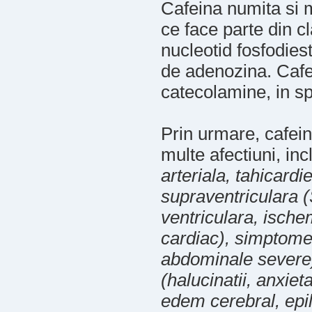
Cafeina numita si 
ce face parte din c
nucleotid fosfodies
de adenozina. Cafe
catecolamine, in s
Prin urmare, cafei
multe afectiuni, inc
arteriala, tahicardi
supraventriculara (S
ventriculara, ische
cardiac), simptome 
abdominale severe),
(halucinatii, anxiet
edem cerebral, epil