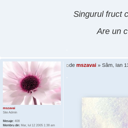
Singurul fruct 
Are un c
.
de
mszavai
» Sâm, Ian 1
.
mszavai
Site Admin
Mesaje:
408
Membru din:
Mar, Iul 12 2005 1:38 am