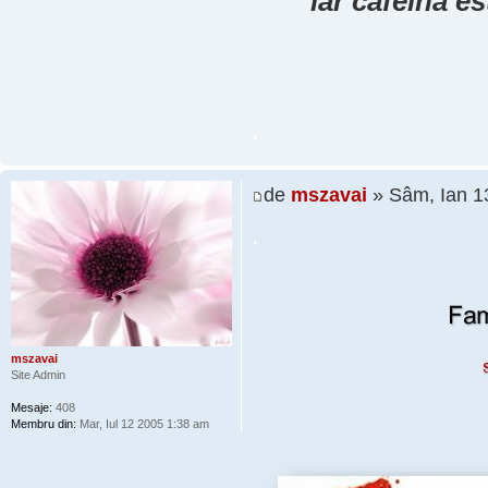
iar cafeina e
.
de
mszavai
» Sâm, Ian 1
.
mszavai
Site Admin
Mesaje:
408
Membru din:
Mar, Iul 12 2005 1:38 am