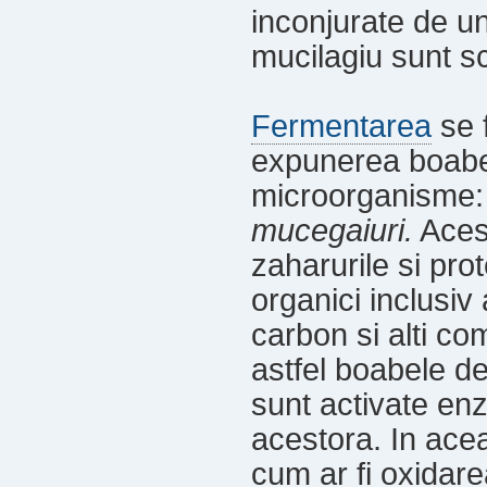
inconjurate de u
mucilagiu sunt sc
Fermentarea
se f
expunerea boabel
microorganisme:
mucegaiuri.
Aces
zaharurile si pro
organici inclusiv 
carbon si alti c
astfel boabele de
sunt activate en
acestora. In acea
cum ar fi oxidar