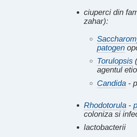
ciuperci din f
zahar):
Saccharom
patogen
opo
Torulopsis
(
agentul etio
Candida
- p
Rhodotorula
-
coloniza si inf
lactobacterii