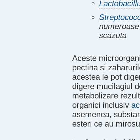
Lactobacill
Streptococ
numeroase b
scazuta
Aceste microorgan
pectina si zaharuri
acestea le pot dige
digere mucilagiul 
metabolizare rezult
organici inclusiv
ac
asemenea, substant
esteri ce au mirosur