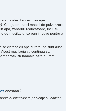
re a cafelei. Procesul incepe cu
r).
Cu ajutorul unei masini de pulverizare
in apa, zaharuri reducatoare, inclusiv
ite de mucilagiu, se pun in cuve pentru a
ie se clatesc cu apa curata, fie sunt duse
u. Acest mucilagiu va continua sa
comparativ cu boabele care au fost
gen
oportunist
logic al infecțiilor la pacienții cu cancer