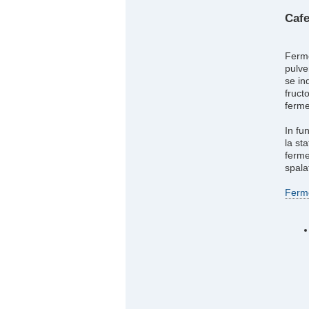
Cafe
Ferme
pulve
se in
fruct
ferme
In fu
la st
ferme
spala
Ferm