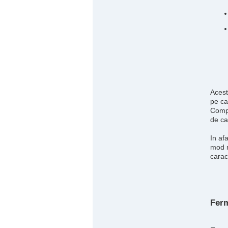
Acest
pe ca
Compu
de ca
In af
mod n
caract
Ferm