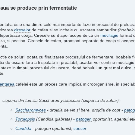
aua se produce prin fermentatie
ntatia este una dintre cele mai importante faze in procesul de prelucra
rizarea
cireselor
de cafea si se incheie cu uscarea samburilor
(boabelo
departeaza coaja. Ciresele sunt apoi acoperite cu un
mucilagiu
format d
oza, si pectina. Ciresele de cafea, proaspat separate de coaja si acoper
nta.
nctie de soiuri, odata cu finalizarea procesului de fermentare, boabele f
atia de uscare fara a fi spalate in prealabil, asadar vor contine mucilagi
nteze in timpul procesului de uscare, dand bobului un gust mai dulce, 
te.
entarea
cafelei este un proces care implica microorganisme, in special:
ciuperci din familia Saccharomycetaceae (ciuperca de zahar):
Saccharomyces
- drojdia de vin si bere, drojdia de copt -
pato
Torulopsis
(Candida glabrata) -
patogen
oportunist, agentul etio
Candida
- patogen oportunist,
cancer