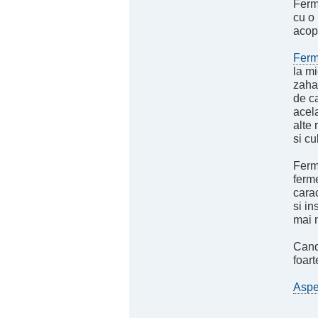
Ferme
cu o 
acope
Ferm
la m
zahar
de c
acela
alte 
si cu
Ferm
ferme
carac
si i
mai n
Cand
foart
Aspe