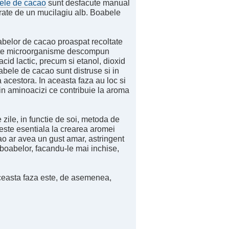
tele de cacao
sunt desfacute manual
ate de un mucilagiu alb. Boabele
abelor de cacao proaspat recoltate
e microorganisme descompun
cid lactic, precum si etanol, dioxid
bele de cacao sunt distruse si in
 acestora. In aceasta faza au loc si
 in aminoacizi ce contribuie la aroma
ile, in functie de soi, metoda de
 este esentiala la crearea aromei
ao ar avea un gust amar, astringent
boabelor, facandu-le mai inchise,
ceasta faza este, de asemenea,