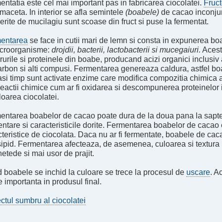
ntatia este cel mai important pas in fabricarea ciocolatei.
Fruc
maceta. In interior se afla semintele
(boabele)
de cacao inconjur
rite de mucilagiu sunt scoase din fruct si puse la fermentat.
entarea
se face in cutii mari de lemn si consta in expunerea bo
icroorganisme:
drojdii, bacterii, lactobacterii si mucegaiuri.
Acest
urile si proteinele din boabe, producand acizi organici inclusiv a
arbon si alti compusi. Fermentarea genereaza caldura, astfel boa
si timp sunt activate enzime care modifica compozitia chimica a
reactii chimice cum ar fi oxidarea si descompunerea proteinelor
loarea ciocolatei.
entarea boabelor de cacao poate dura de la doua pana la sapte z
ntare si caracteristicile dorite. Fermentarea boabelor de cacao
teristice de ciocolata. Daca nu ar fi fermentate, boabele de cac
nsipid. Fermentarea afecteaza, de asemenea, culoarea si textura 
etede si mai usor de prajit.
 boabele se inchid la culoare se trece la procesul de
uscare
. A
e importanta in produsul final.
ctul sumbru al ciocolatei