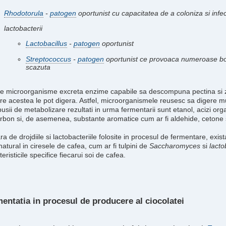
Rhodotorula
-
patogen
oportunist cu capacitatea de a coloniza si infe
lactobacterii
Lactobacillus
-
patogen
oportunist
Streptococcus
-
patogen
oportunist ce provoaca numeroase boli
scazuta
e microorganisme excreta enzime capabile sa descompuna pectina si z
re acestea le pot digera. Astfel, microorganismele reusesc sa digere m
sii de metabolizare rezultati in urma fermentarii sunt etanol, acizi orga
rbon si, de asemenea, substante aromatice cum ar fi aldehide, cetone si
ara de drojdiile si lactobacteriile folosite in procesul de fermentare, exi
atural in ciresele de cafea, cum ar fi tulpini de
Saccharomyces
si
lacto
eristicile specifice fiecarui soi de cafea.
entatia in procesul de producere al ciocolatei