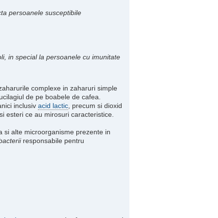
cta persoanele susceptibile
, in special la persoanele cu imunitate
aharurile complexe in zaharuri simple
ucilagiul de pe boabele de cafea.
nici inclusiv
acid lactic
, precum si dioxid
 esteri ce au mirosuri caracteristice.
sta si alte microorganisme prezente in
bacterii
responsabile pentru