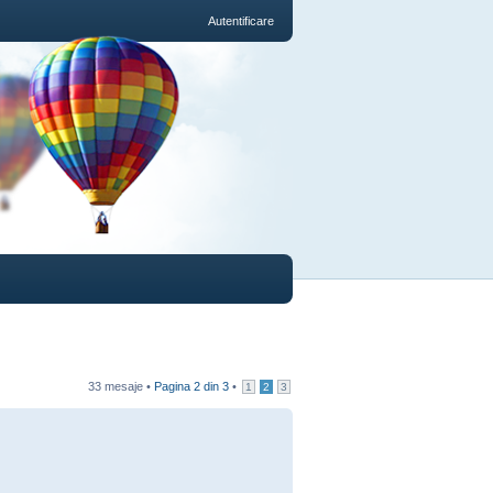
Autentificare
33 mesaje •
Pagina
2
din
3
•
1
2
3