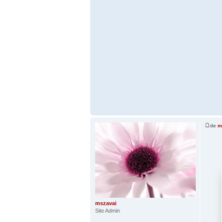
.
de
m
.
mszavai
Site Admin