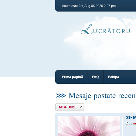
Acum este Joi, Aug 06 2026 2:27 pm
Prima pagină
FAQ
Echipa
⋙ Mesaje postate recen
Răspunde
⋙ Me
de
m
.