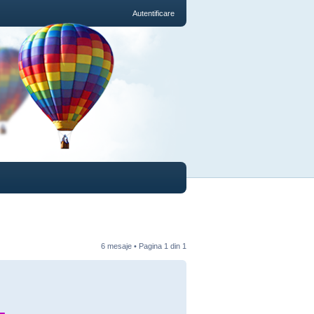
Autentificare
6 mesaje • Pagina
1
din
1