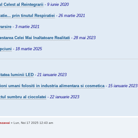
l Celest al Reintegrarii
-
9 iunie 2020
atie... prin tinutul Respiratiei
-
26 martie 2021
arsire
-
3 martie 2021
estarea Celei Mai Inaltatoare Realitati
-
28 mai 2023
epciuni
-
18 martie 2025
itatea luminii LED
-
21 ianuarie 2023
oni umani folositi in industria alimentara si cosmetica
-
15 ianuarie 2023
tul sumbru al ciocolatei
-
22 ianuarie 2023
szavai
» Lun, Noi 17 2025 12:43 am