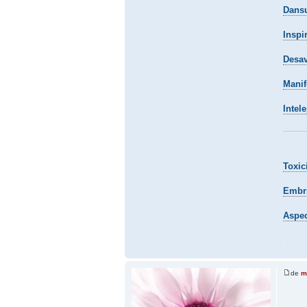
Dansu
Inspir
Desav
Manif
Intel
Toxic
Embri
Aspec
.
de
m
.