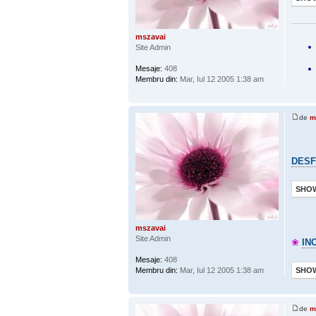
mszavai
Site Admin
Mesaje:
408
Membru din:
Mar, Iul 12 2005 1:38 am
de
m
.
DESF
SHOW
mszavai
Site Admin
❀
IN
Mesaje:
408
Membru din:
Mar, Iul 12 2005 1:38 am
SHOW
de
m