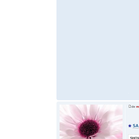
.
de
m
.
❀
SA
SHOW