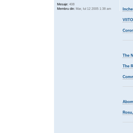
Mesaje:
408
Membru din:
Mar, Iul 12 2005 1:38 am
Inche
VIIT
Coro
The N
The R
Commu
Abomi
Rosu,