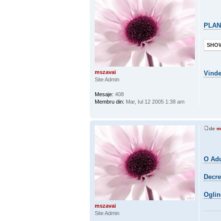
.
PLAN
SHOW
mszavai
Vinde
Site Admin
Mesaje:
408
Membru din:
Mar, Iul 12 2005 1:38 am
de
m
.
O Adu
Decre
Oglin
mszavai
Site Admin