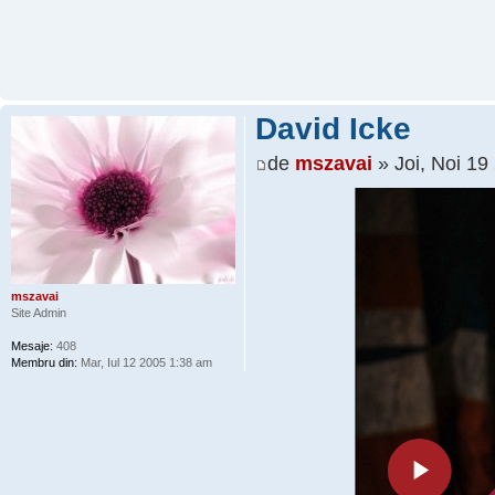
David Icke
de
mszavai
» Joi, Noi 19
mszavai
Site Admin
Mesaje:
408
Membru din:
Mar, Iul 12 2005 1:38 am