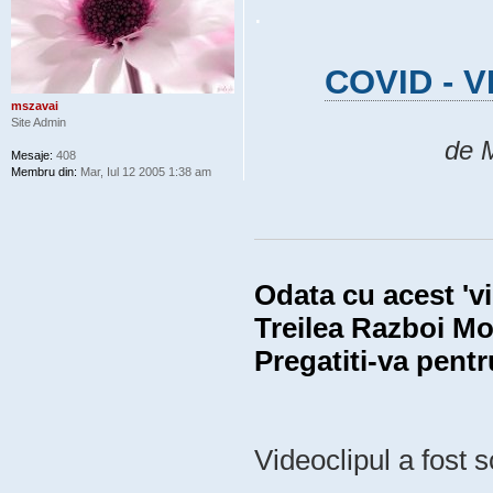
.
COVID - 
mszavai
Site Admin
de 
Mesaje:
408
Membru din:
Mar, Iul 12 2005 1:38 am
Odata cu acest 'vi
Treilea Razboi Mo
Pregatiti-va pentr
Videoclipul a fost s