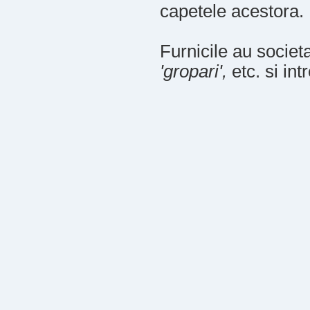
capetele acestora.
Furnicile au societ
'gropari',
etc. si int