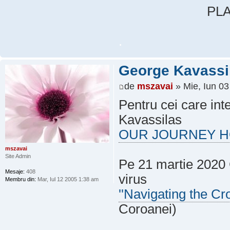
PLA
.
George Kavassi
de
mszavai
» Mie, Iun 0
Pentru cei care int
Kavassilas
OUR JOURNEY 
mszavai
Site Admin
Pe 21 martie 2020 
Mesaje:
408
virus
Membru din:
Mar, Iul 12 2005 1:38 am
''Navigating the Cr
Coroanei)