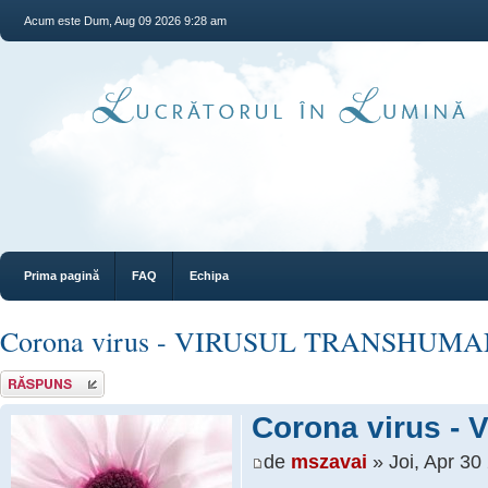
Acum este Dum, Aug 09 2026 9:28 am
Prima pagină
FAQ
Echipa
Corona virus - VIRUSUL TRANSHUMA
Răspunde
Corona virus 
de
mszavai
» Joi, Apr 30