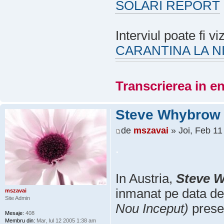
SOLARI REPORT
Interviul poate fi v
CARANTINA LA N
Transcrierea in en
Steve Whybrow s
de
mszavai
» Joi, Feb 1
.
In Austria,
Steve 
inmanat pe data d
mszavai
Site Admin
Nou Inceput)
presed
Mesaje:
408
Membru din:
Mar, Iul 12 2005 1:38 am