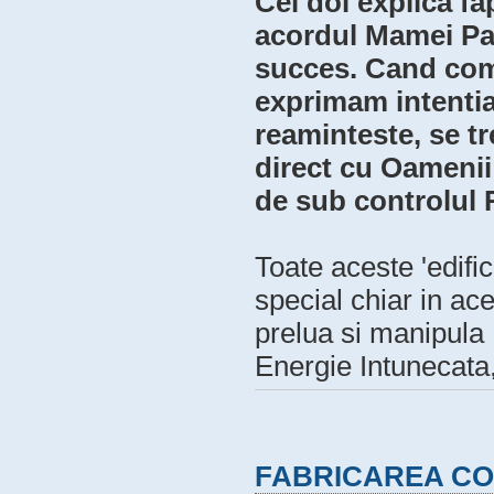
Cei doi explica fa
acordul Mamei Pa
succes. Cand comu
exprimam intentia 
reaminteste, se tr
direct cu Oamenii
de sub controlul R
Toate aceste 'edific
special chiar in ac
prelua si manipula
Energie Intunecata,
FABRICAREA C