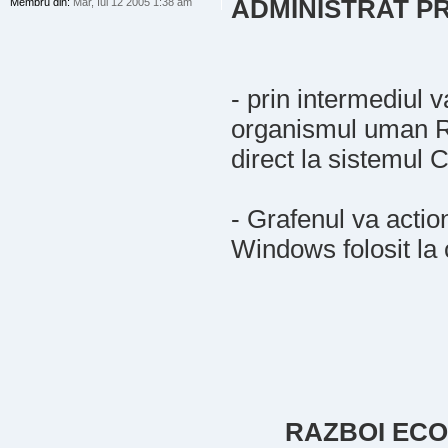
ADMINISTRAT PR
Membru din:
Mar, Iul 12 2005 1:38 am
- prin intermediul v
organismul uman R
direct la sistemul
- Grafenul va actio
Windows folosit la 
RAZBOI ECO