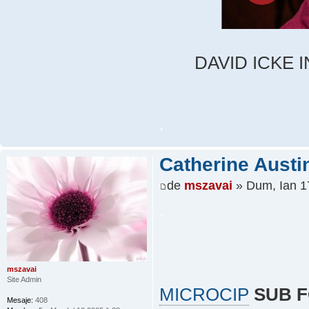
DAVID ICKE 
.
Catherine Austin
de
mszavai
» Dum, Ian 1
.
mszavai
Site Admin
MICROCIP
SUB F
Mesaje:
408