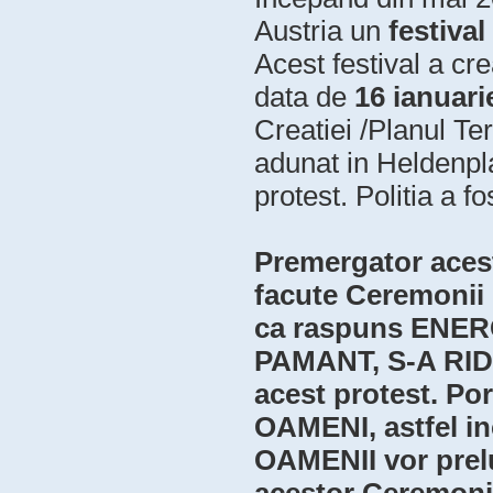
Austria un
festiva
Acest festival a c
data de
16 ianuari
Creatiei /Planul T
adunat in Heldenpla
protest. Politia a f
Premergator acest
facute Ceremonii p
ca raspuns ENE
PAMANT, S-A RIDI
acest protest. Por
OAMENI, astfel inc
OAMENII vor prelu