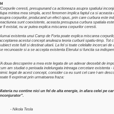
"Corpurile ceresti, presupunand ca actioneaza asupra spatiului inconj
dupa mintea mea simpla, acest fenomen implica faptul ca si aceasta 
asupra corpurilor, producand un efect opus, prin care curbura este indr
reactiunea sunt coexistente, aceasta presupusa curbura spatiala este 
ar fi existat, nu ar putea explica miscarea corpurilor ceresti.
Numai existenta unui Camp de Forta poate explica miscarea corpurilor
acceptarea acestui concept anuleaza teoria curburii spatiu-timp. Tot c
subiect este futil si destinat uitarii. La fel si toate celelalte incercari 
se recunoaste si a se accepta existenta Eterului si functia sa indispe
"A doua descoperire a mea este legata de un adevar deosebit de impor
cum am studiat o perioada indelungata intreaga cercetare existenta - i
nimic legat de acest concept, consider ca eu sunt cel care l-am desco
poate fi exprimat prin urmatoarea fraza:
Materia nu contine nici un fel de alta energie, in afara celei pe c
inconjurator".
- Nikola Tesla