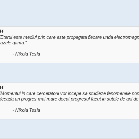
"Eterul este mediul prin care este propagata fiecare unda electromagne
razele gama."
- Nikola Tesla
"Momentul in care cercetatorii vor incepe sa studieze fenomenele non-ex
decada un progres mai mare decat progresul facut in sutele de ani de 
- Nikola Tesla