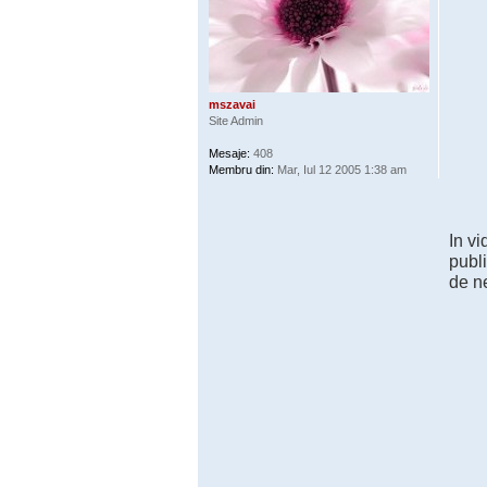
mszavai
Site Admin
Mesaje:
408
Membru din:
Mar, Iul 12 2005 1:38 am
In vi
publi
de ne