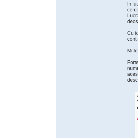
In lu
cerce
Lucra
deose
Cu to
conti
Mille
Forte
numer
acest
desc