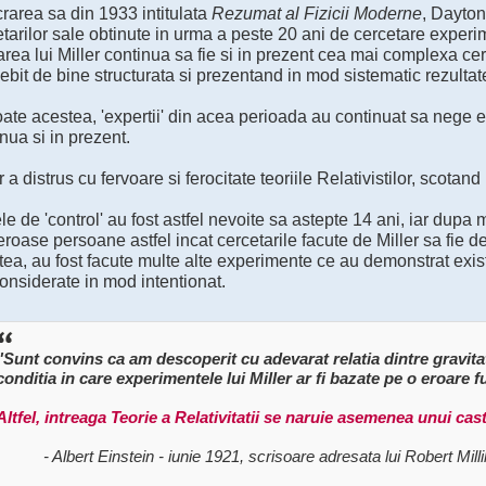
crarea sa din 1933 intitulata
Rezumat al Fizicii Moderne
, Dayton
tarilor sale obtinute in urma a peste 20 ani de cercetare experi
rea lui Miller continua sa fie si in prezent cea mai complexa cer
bit de bine structurata si prezentand in mod sistematic rezulta
ate acestea, 'expertii' din acea perioada au continuat sa nege ex
nua si in prezent.
r a distrus cu fervoare si ferocitate teoriile Relativistilor, scota
le de 'control' au fost astfel nevoite sa astepte 14 ani, iar dupa m
oase persoane astfel incat cercetarile facute de Miller sa fie de
ea, au fost facute multe alte experimente ce au demonstrat exist
onsiderate in mod intentionat.
"Sunt convins ca am descoperit cu adevarat relatia dintre gravitati
conditia in care experimentele lui Miller ar fi bazate pe o eroare
Altfel, intreaga Teorie a Relativitatii se naruie asemenea unui cast
- Albert Einstein - iunie 1921, scrisoare adresata lui Robert Mill