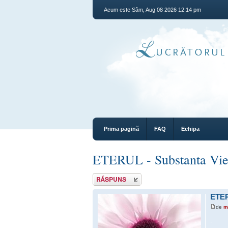
Acum este Sâm, Aug 08 2026 12:14 pm
Prima pagină
FAQ
Echipa
ETERUL - Substanta Viet
Răspunde
ETER
de
m
.