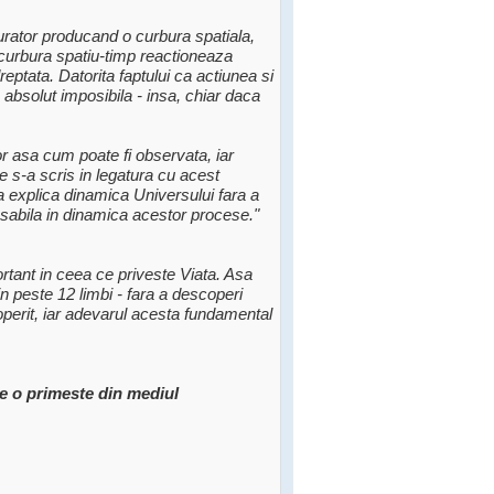
urator producand o curbura spatiala,
curbura spatiu-timp reactioneaza
eptata. Datorita faptului ca actiunea si
absolut imposibila - insa, chiar daca
 asa cum poate fi observata, iar
e s-a scris in legatura cu acest
de a explica dinamica Universului fara a
nsabila in dinamica acestor procese."
tant in ceea ce priveste Viata. Asa
n peste 12 limbi - fara a descoperi
perit, iar adevarul acesta fundamental
are o primeste din mediul