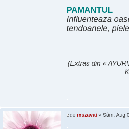
PAMANTUL
Influenteaza oasel
tendoanele, piele
(Extras din « AYURV
K
.
de
mszavai
» Sâm, Aug 0
.