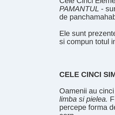
Cele Cinci Elem
PAMANTUL -
su
de panchamahab
Ele sunt prezente
si compun totul i
CELE CINCI SI
Oamenii au cinci
limba si pielea.
Fi
percepe forma de