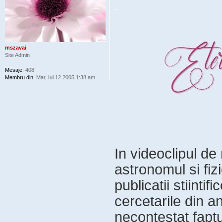
.
mszavai
Site Admin
Mesaje:
408
Membru din:
Mar, Iul 12 2005 1:38 am
In videoclipul de
astronomul si fiz
publicatii stiintif
cercetarile din an
necontestat faptu