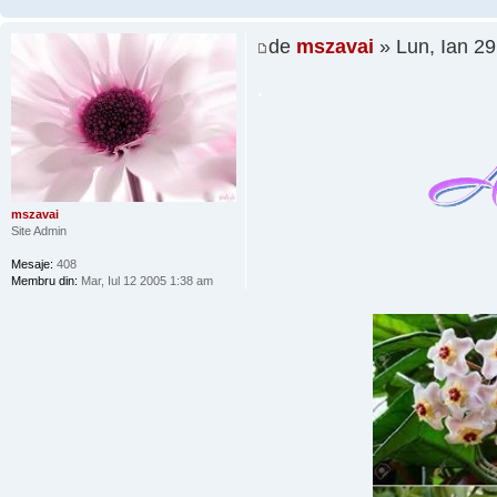
de
mszavai
» Lun, Ian 2
.
mszavai
Site Admin
Mesaje:
408
Membru din:
Mar, Iul 12 2005 1:38 am