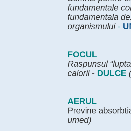
fundamentale comp
fundamentala dezv
organismului
-
U
FOCUL
Raspunsul “lupta
calorii
-
DULCE
AERUL
Previne absorbti
umed)