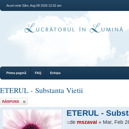
Acum este Sâm, Aug 08 2026 12:02 am
Prima pagină
FAQ
Echipa
ETERUL - Substanta Vietii
Răspunde
ETERUL - Substa
de
mszavai
» Mar, Feb 2