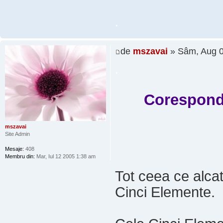
.
de
mszavai
» Sâm, Aug 0
.
Coresponde
mszavai
Site Admin
Mesaje:
408
Membru din:
Mar, Iul 12 2005 1:38 am
Tot ceea ce alcat
Cinci Elemente.