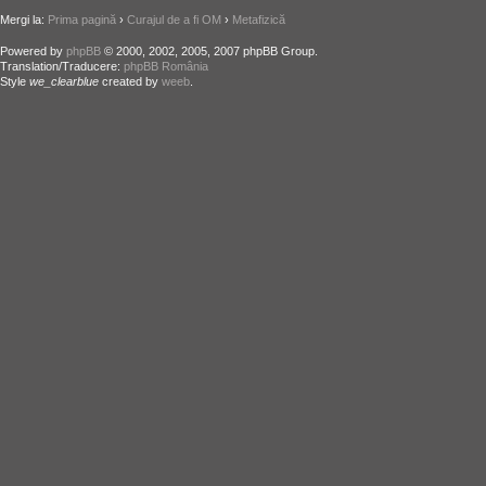
Mergi la:
Prima pagină
›
Curajul de a fi OM
›
Metafizică
Powered by
phpBB
© 2000, 2002, 2005, 2007 phpBB Group.
Translation/Traducere:
phpBB România
Style
we_clearblue
created by
weeb
.