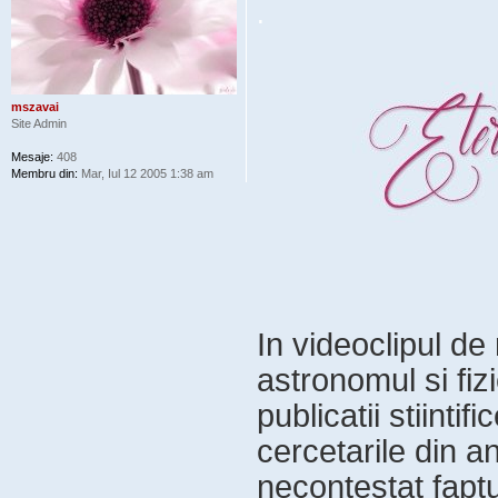
.
mszavai
Site Admin
Mesaje:
408
Membru din:
Mar, Iul 12 2005 1:38 am
In videoclipul de
astronomul si fiz
publicatii stiintif
cercetarile din an
necontestat faptu