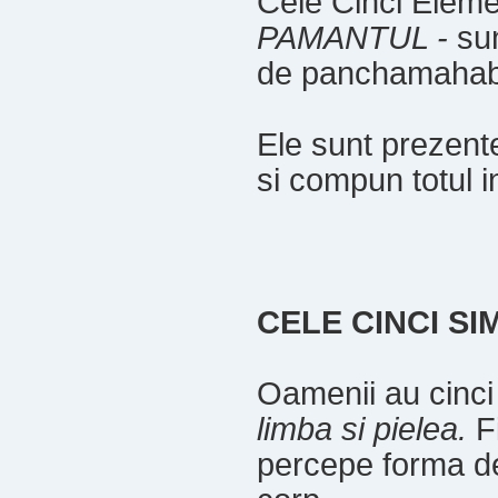
Cele Cinci Elem
PAMANTUL -
su
de panchamahab
Ele sunt prezente
si compun totul i
CELE CINCI SI
Oamenii au cinci
limba si pielea.
Fi
percepe forma de