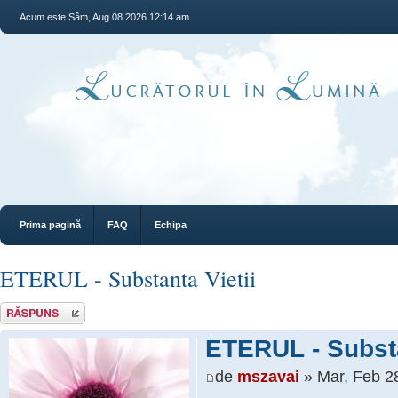
Acum este Sâm, Aug 08 2026 12:14 am
Prima pagină
FAQ
Echipa
ETERUL - Substanta Vietii
Răspunde
ETERUL - Substa
de
mszavai
» Mar, Feb 2