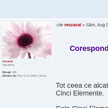
.
de
mszavai
» Sâm, Aug 0
.
Coresponde
mszavai
Site Admin
Mesaje:
408
Membru din:
Mar, Iul 12 2005 1:38 am
Tot ceea ce alcat
Cinci Elemente.