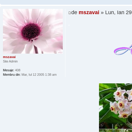
de
mszavai
» Lun, Ian 2
.
mszavai
Site Admin
Mesaje:
408
Membru din:
Mar, Iul 12 2005 1:38 am