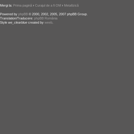
Mergi la:
Prima pagină
›
Curajul de a fi OM
›
Metafizică
Powered by
phpBB
© 2000, 2002, 2005, 2007 phpBB Group.
Translation/Traducere:
phpBB România
Style
we_clearblue
created by
weeb
.