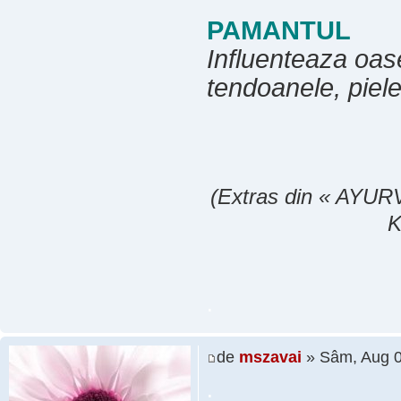
PAMANTUL
Influenteaza oasel
tendoanele, piele
(Extras din « AYURV
K
.
de
mszavai
» Sâm, Aug 0
.