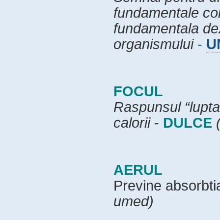
fundamentale comp
fundamentala dezv
organismului
-
U
FOCUL
Raspunsul “lupta
calorii
-
DULCE
AERUL
Previne absorbti
umed)