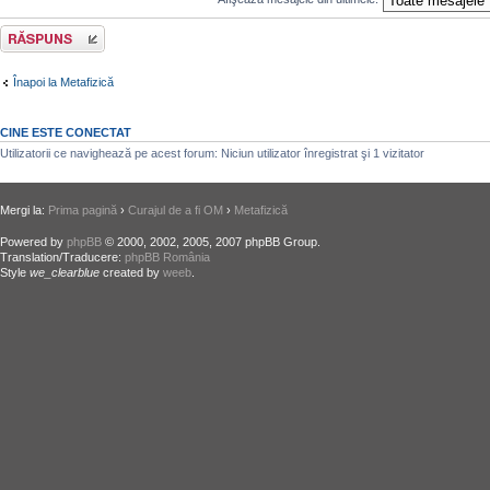
Răspunde
Înapoi la Metafizică
CINE ESTE CONECTAT
Utilizatorii ce navighează pe acest forum: Niciun utilizator înregistrat şi 1 vizitator
Mergi la:
Prima pagină
›
Curajul de a fi OM
›
Metafizică
Powered by
phpBB
© 2000, 2002, 2005, 2007 phpBB Group.
Translation/Traducere:
phpBB România
Style
we_clearblue
created by
weeb
.