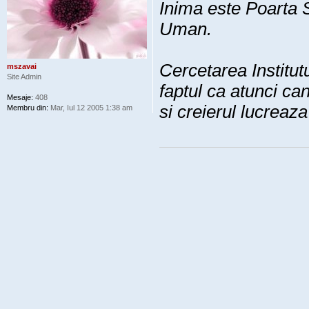
Inima este Poarta
Uman.
Cercetarea Institu
mszavai
Site Admin
faptul ca atunci c
Mesaje:
408
si creierul lucreaza
Membru din:
Mar, Iul 12 2005 1:38 am