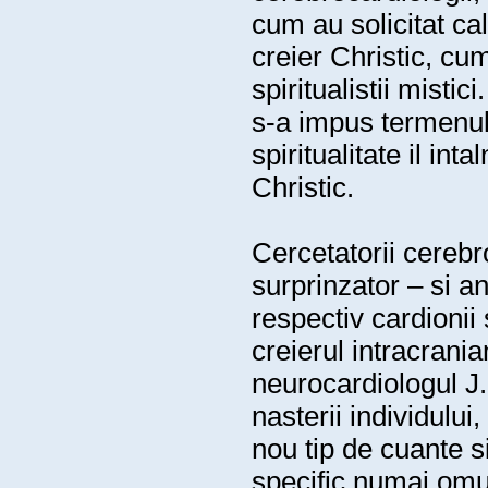
cum au solicitat calu
creier Christic, cu
spiritualistii mistic
s-a impus termenul s
spiritualitate il in
Christic.
Cercetatorii cerebr
surprinzator – si a
respectiv cardionii
creierul intracrania
neurocardiologul J
nasterii individului
nou tip de cuante s
specific numai omu