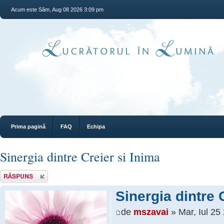
Acum este Sâm, Aug 08 2026 3:09 pm
Prima pagină
FAQ
Echipa
Sinergia dintre Creier si Inima
Răspunde
Sinergia dintre 
de
mszavai
» Mar, Iul 25