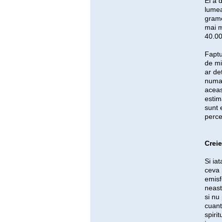
El a 
lumea
grame
mai m
40.00
Faptu
de mi
ar de
numar
aceas
estim
sunt 
perce
Creie
Si ia
ceva 
emisf
neast
si nu 
cuanti
spirit