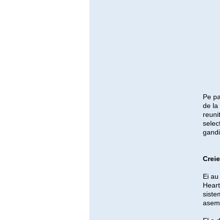
Pe pa
de la
reuni
select
gandi
Creie
Ei au
Hear
siste
asema