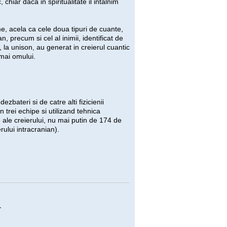
 chiar daca in spiritualitate il intalnim
e, acela ca cele doua tipuri de cuante,
, precum si cel al inimii, identificat de
 la unison, au generat in creierul cuantic
umai omului.
zbateri si de catre alti fizicienii
n trei echipe si utilizand tehnica
e ale creierului, nu mai putin de 174 de
ului intracranian).
r