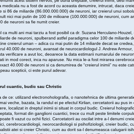
denumit acest sistem nervos, pe buna dreptate, creierul inimii, desi mar
 medicala nu a fost de acord cu aceasta denumire, intrucat, daca crei
 si 86 de miliarde (86.000.000.000) de neuroni, iar creierul unui sobol
ult nici mai putin de 100 de milioane (100.000.000) de neuroni, cum a
0 de neuroni sa fie numit creier.
l ca multi ani mai tarziu a fost posibil ca dr. Suzana Herculano-Houzel
liarde de neuroni, spulberand astfel paradigma celor 100 de miliarde 
tine creierul uman – adica cu mai putin de 14 miliarde decat se credea, 
ul 40.000 de neuroni, avansat de neurocardiologul J. Andrew Armour, pe 
ta verificare a avut loc, deoarece la data estimarii numarului de neuroni
ati in mod corect, inca nu aparuse. Nu mica le-a fost mirarea cerebroca
exact 40.000 de neuroni si ca denumirea de “creierul inimii” nu este ca
peau scepticii, ci este purul adevar.
rul cuantic, budic sau Christic
ta de ce: utilizand electronoholografia, o nanotehnica de ultima generati
mai veche, bazata, la randul ei pe efectul Kirlian, cercetatorii au pus in
ere, localizat in dreptul inimii si situat in corpul budic. Creierul hologra
eptata, format din ganglioni cuantici, trece cu mult peste limitele corpul
poate fi vazut cu ochii fizici. Cercetatorii au oscilat intre a-l denumi cre
ci, cerebrocardiologii, neorocardiologii si psihofiziologii, creier budic, cu
ualistii atei si creier Christic, cum au dorit sa-l denumeasca calugarii isiha