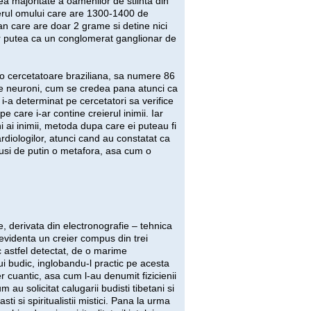
ea majoritate a oamenilor de stiinta din
erul omului care are 1300-1400 de
an care are doar 2 grame si detine nici
r putea ca un conglomerat ganglionar de
, o cercetatoare braziliana, sa numere 86
de neuroni, cum se credea pana atunci ca
i-a determinat pe cercetatori sa verifice
care i-ar contine creierul inimii. Iar
 ai inimii, metoda dupa care ei puteau fi
rdiologilor, atunci cand au constatat ca
tusi de putin o metafora, asa cum o
e, derivata din electronografie – tehnica
 evidenta un creier compus din trei
fic astfel detectat, de o marime
ui budic, inglobandu-l practic pe acesta
ier cuantic, asa cum l-au denumit fizicienii
m au solicitat calugarii budisti tibetani si
sti si spiritualistii mistici. Pana la urma