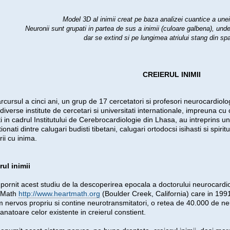
Model 3D al inimii creat pe baza analizei cuantice a une
Neuronii sunt grupati in partea de sus a inimii (culoare galbena), unde 
dar se extind si pe lungimea atriului stang din spa
CREIERUL INIMII
rcursul a cinci ani, un grup de 17 cercetatori si profesori neurocardiolog
 diverse institute de cercetari si universitati internationale, impreuna c
ti in cadrul Institutului de Cerebrocardiologie din Lhasa, au intreprins 
ionati dintre calugari budisti tibetani, calugari ortodocsi isihasti si spiritua
rii cu inima.
rul inimii
 pornit acest studiu de la descoperirea epocala a doctorului neurocardio
tMath
http://www.heartmath.org
(Boulder Creek, California) care in 1991
m nervos propriu si contine neurotransmitatori, o retea de 40.000 de neu
natoare celor existente in creierul constient.