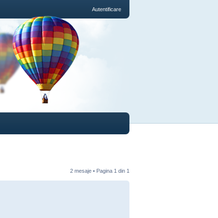
Autentificare
2 mesaje • Pagina
1
din
1