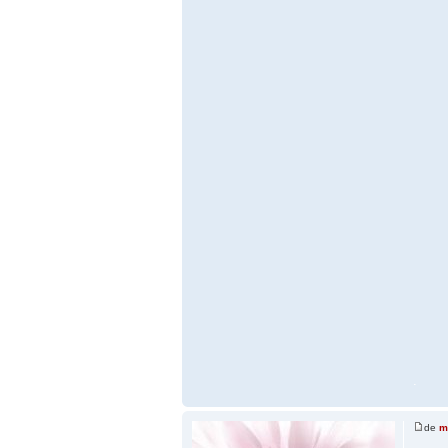
.
de
m