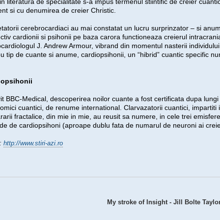
in literatura de specialitate s-a impus termenul stiintific de creier cuantic,
ent si cu denumirea de creier Christic.
tatorii cerebrocardiaci au mai constatat un lucru surprinzator – si anum
ctiv cardionii si psihonii pe baza carora functioneaza creierul intracranian
cardiologul J. Andrew Armour, vibrand din momentul nasterii individului,
u tip de cuante si anume, cardiopsihonii, un “hibrid” cuantic specific n
iopsihonii
vit BBC-Medical, descoperirea noilor cuante a fost certificata dupa lungi de
omici cuantici, de renume international. Clarvazatorii cuantici, impartiti i
arii fractalice, din mie in mie, au reusit sa numere, in cele trei emisfer
rde de cardiopsihoni (aproape dublu fata de numarul de neuroni ai creier
:
http://www.stiri-azi.ro
My stroke of Insight - Jill Bolte Taylo