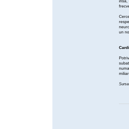
insa, 
frecv
Cerce
respe
neuro
un no
Card
Potri
subat
numar
milia
Sursa