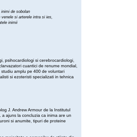
i inimi de sobolan
venele si arterele intra si ies,
tele inimii
i, psihocardiologi si cerebrocardiologi,
u clarvazatori cuantici de renume mondial,
un studiu amplu pe 400 de voluntari
listi si ezoteristi specializati in tehnica
log J. Andrew Armour de la Institutul
 a ajuns la concluzia ca inima are un
roni si anumite, tipuri de proteine