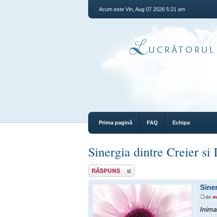
Acum este Vin, Aug 07 2026 5:21 am
Prima pagină
FAQ
Echipa
Sinergia dintre Creier si
Răspunde
Siner
de
m
Inima