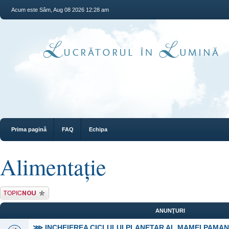
Acum este Sâm, Aug 08 2026 12:28 am
Prima pagină
FAQ
Echipa
Alimentaţie
Scrie un subiect
nou
ANUNŢURI
⋙ INCHEIEREA CICLULUI PLANETAR AL MAMEI PAMA