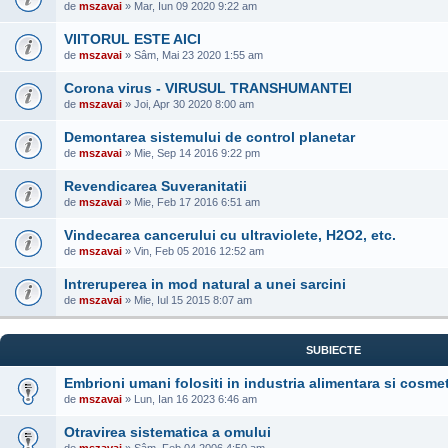
de
mszavai
» Mar, Iun 09 2020 9:22 am
VIITORUL ESTE AICI
de
mszavai
» Sâm, Mai 23 2020 1:55 am
Corona virus - VIRUSUL TRANSHUMANTEI
de
mszavai
» Joi, Apr 30 2020 8:00 am
Demontarea sistemului de control planetar
de
mszavai
» Mie, Sep 14 2016 9:22 pm
Revendicarea Suveranitatii
de
mszavai
» Mie, Feb 17 2016 6:51 am
Vindecarea cancerului cu ultraviolete, H2O2, etc.
de
mszavai
» Vin, Feb 05 2016 12:52 am
Intreruperea in mod natural a unei sarcini
de
mszavai
» Mie, Iul 15 2015 8:07 am
SUBIECTE
Embrioni umani folositi in industria alimentara si cosme
de
mszavai
» Lun, Ian 16 2023 6:46 am
Otravirea sistematica a omului