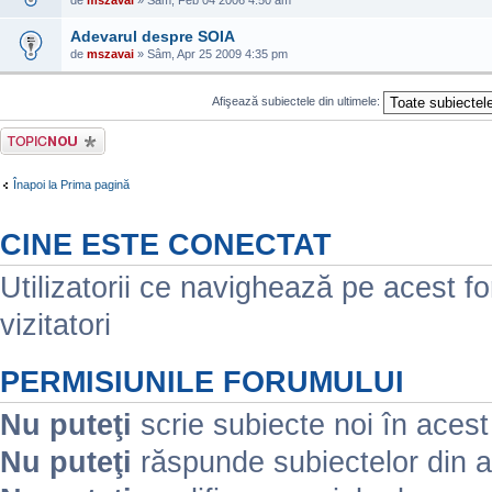
de
mszavai
» Sâm, Feb 04 2006 4:50 am
Adevarul despre SOIA
de
mszavai
» Sâm, Apr 25 2009 4:35 pm
Afişează subiectele din ultimele:
Scrie un subiect
nou
Înapoi la Prima pagină
CINE ESTE CONECTAT
Utilizatorii ce navighează pe acest for
vizitatori
PERMISIUNILE FORUMULUI
Nu puteţi
scrie subiecte noi în aces
Nu puteţi
răspunde subiectelor din 