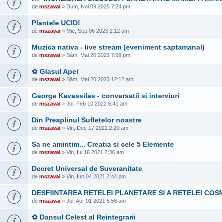
de
mszavai
» Dum, Noi 09 2025 7:24 pm
Plantele UCID!
de
mszavai
» Mie, Sep 06 2023 1:12 am
Muzica nativa - live stream (eveniment saptamanal)
de
mszavai
» Sâm, Mai 20 2023 7:09 pm
✿ Glasul Apei
de
mszavai
» Sâm, Mai 20 2023 12:12 am
George Kavassilas - conversatii si interviuri
de
mszavai
» Joi, Feb 10 2022 6:41 am
Din Preaplinul Sufletelor noastre
de
mszavai
» Vin, Dec 17 2021 2:20 am
Sa ne amintim... Creatia si cele 5 Elemente
de
mszavai
» Vin, Iul 16 2021 7:36 am
Decret Universal de Suveranitate
de
mszavai
» Vin, Iun 04 2021 7:44 pm
DESFIINTAREA RETELEI PLANETARE SI A RETELEI COS
de
mszavai
» Joi, Apr 01 2021 5:56 am
✿ Dansul Celest al Reintegrarii