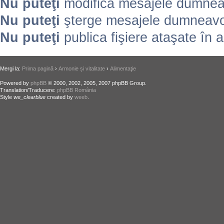
Nu puteţi
modifica mesajele dumneav
Nu puteţi
şterge mesajele dumneavoa
Nu puteţi
publica fişiere ataşate în 
Mergi la:
Prima pagină
›
Armonie și vitalitate
›
Alimentaţie
Powered by
phpBB
© 2000, 2002, 2005, 2007 phpBB Group.
Translation/Traducere:
phpBB România
Style
we_clearblue
created by
weeb
.