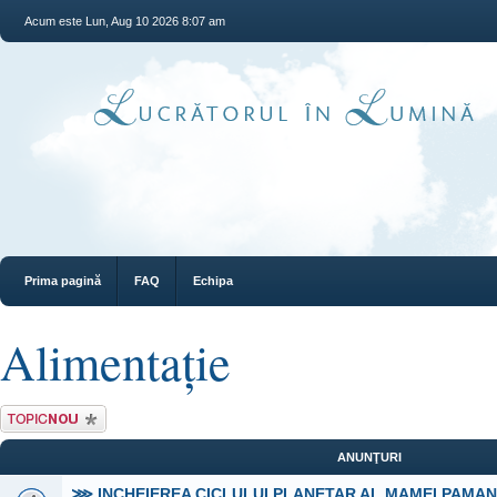
Acum este Lun, Aug 10 2026 8:07 am
Prima pagină
FAQ
Echipa
Alimentaţie
Scrie un subiect
nou
ANUNŢURI
⋙ INCHEIEREA CICLULUI PLANETAR AL MAMEI PAMA