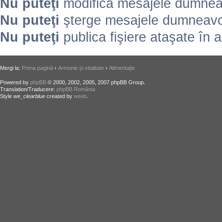
Nu puteţi
modifica mesajele dumneav
Nu puteţi
şterge mesajele dumneavoa
Nu puteţi
publica fişiere ataşate în 
Mergi la:
Prima pagină
›
Armonie și vitalitate
›
Alimentaţie
Powered by
phpBB
© 2000, 2002, 2005, 2007 phpBB Group.
Translation/Traducere:
phpBB România
Style
we_clearblue
created by
weeb
.