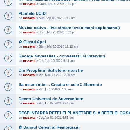
de
mszavai
» Dum, Noi 09 2025 7:24 pm
Plantele UCID!
de
mszavai
» Mie, Sep 06 2023 1:12 am
Muzica nativa - live stream (eveniment saptamanal)
de
mszavai
» Sâm, Mai 20 2023 7:09 pm
✿ Glasul Apei
de
mszavai
» Sâm, Mai 20 2023 12:12 am
George Kavassilas - conversatii si interviuri
de
mszavai
» Joi, Feb 10 2022 6:41 am
Din Preaplinul Sufletelor noastre
de
mszavai
» Vin, Dec 17 2021 2:20 am
Sa ne amintim... Creatia si cele 5 Elemente
de
mszavai
» Vin, Iul 16 2021 7:36 am
Decret Universal de Suveranitate
de
mszavai
» Vin, Iun 04 2021 7:44 pm
DESFIINTAREA RETELEI PLANETARE SI A RETELEI COS
de
mszavai
» Joi, Apr 01 2021 5:56 am
✿ Dansul Celest al Reintegrarii