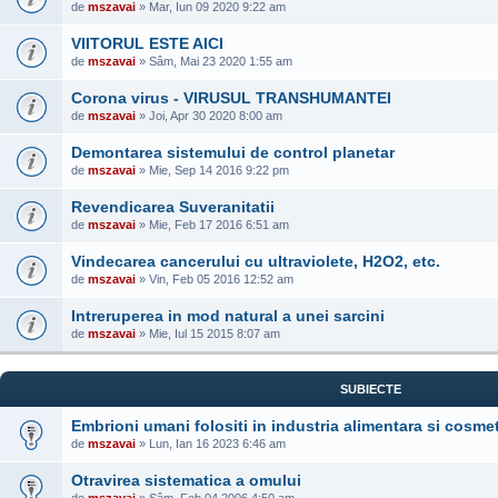
de
mszavai
» Mar, Iun 09 2020 9:22 am
VIITORUL ESTE AICI
de
mszavai
» Sâm, Mai 23 2020 1:55 am
Corona virus - VIRUSUL TRANSHUMANTEI
de
mszavai
» Joi, Apr 30 2020 8:00 am
Demontarea sistemului de control planetar
de
mszavai
» Mie, Sep 14 2016 9:22 pm
Revendicarea Suveranitatii
de
mszavai
» Mie, Feb 17 2016 6:51 am
Vindecarea cancerului cu ultraviolete, H2O2, etc.
de
mszavai
» Vin, Feb 05 2016 12:52 am
Intreruperea in mod natural a unei sarcini
de
mszavai
» Mie, Iul 15 2015 8:07 am
SUBIECTE
Embrioni umani folositi in industria alimentara si cosme
de
mszavai
» Lun, Ian 16 2023 6:46 am
Otravirea sistematica a omului