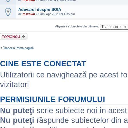
de
mszavai
» Sâm, Feb 04 2006 4:50 am
Adevarul despre SOIA
de
mszavai
» Sâm, Apr 25 2009 4:35 pm
Afişează subiectele din ultimele:
Scrie un subiect
nou
Înapoi la Prima pagină
CINE ESTE CONECTAT
Utilizatorii ce navighează pe acest for
vizitatori
PERMISIUNILE FORUMULUI
Nu puteţi
scrie subiecte noi în aces
Nu puteţi
răspunde subiectelor din 