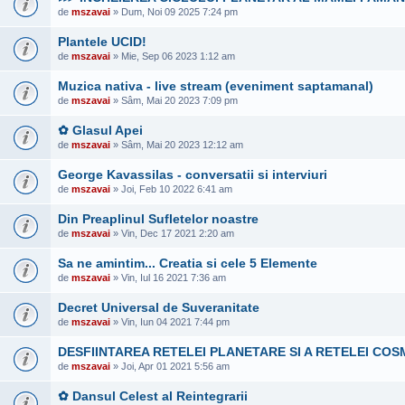
de
mszavai
» Dum, Noi 09 2025 7:24 pm
Plantele UCID!
de
mszavai
» Mie, Sep 06 2023 1:12 am
Muzica nativa - live stream (eveniment saptamanal)
de
mszavai
» Sâm, Mai 20 2023 7:09 pm
✿ Glasul Apei
de
mszavai
» Sâm, Mai 20 2023 12:12 am
George Kavassilas - conversatii si interviuri
de
mszavai
» Joi, Feb 10 2022 6:41 am
Din Preaplinul Sufletelor noastre
de
mszavai
» Vin, Dec 17 2021 2:20 am
Sa ne amintim... Creatia si cele 5 Elemente
de
mszavai
» Vin, Iul 16 2021 7:36 am
Decret Universal de Suveranitate
de
mszavai
» Vin, Iun 04 2021 7:44 pm
DESFIINTAREA RETELEI PLANETARE SI A RETELEI COS
de
mszavai
» Joi, Apr 01 2021 5:56 am
✿ Dansul Celest al Reintegrarii