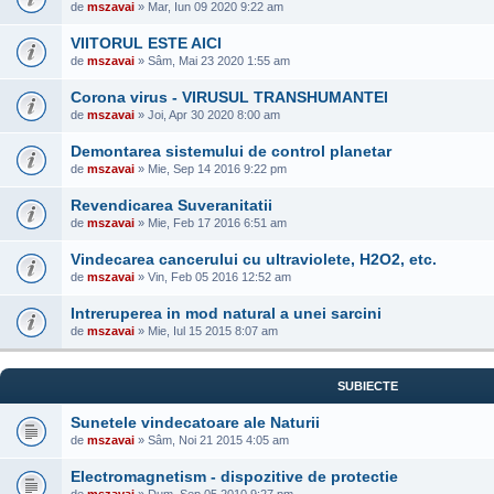
de
mszavai
» Mar, Iun 09 2020 9:22 am
VIITORUL ESTE AICI
de
mszavai
» Sâm, Mai 23 2020 1:55 am
Corona virus - VIRUSUL TRANSHUMANTEI
de
mszavai
» Joi, Apr 30 2020 8:00 am
Demontarea sistemului de control planetar
de
mszavai
» Mie, Sep 14 2016 9:22 pm
Revendicarea Suveranitatii
de
mszavai
» Mie, Feb 17 2016 6:51 am
Vindecarea cancerului cu ultraviolete, H2O2, etc.
de
mszavai
» Vin, Feb 05 2016 12:52 am
Intreruperea in mod natural a unei sarcini
de
mszavai
» Mie, Iul 15 2015 8:07 am
SUBIECTE
Sunetele vindecatoare ale Naturii
de
mszavai
» Sâm, Noi 21 2015 4:05 am
Electromagnetism - dispozitive de protectie