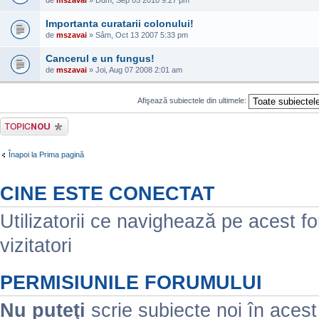
de
mszavai
» Dum, Sep 05 2010 9:27 pm
Importanta curatarii colonului!
de
mszavai
» Sâm, Oct 13 2007 5:33 pm
Cancerul e un fungus!
de
mszavai
» Joi, Aug 07 2008 2:01 am
Afişează subiectele din ultimele:
Scrie un subiect
nou
Înapoi la Prima pagină
CINE ESTE CONECTAT
Utilizatorii ce navighează pe acest for
vizitatori
PERMISIUNILE FORUMULUI
Nu puteţi
scrie subiecte noi în aces