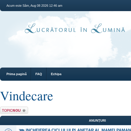
Acum este Sâm, Aug 08 2026 12:46 am
Prima pagină
FAQ
Echipa
Vindecare
Scrie un subiect
nou
ANUNŢURI
⋙ INCHEIEREA CICLULUI PLANETAR AL MAMEI PAMA