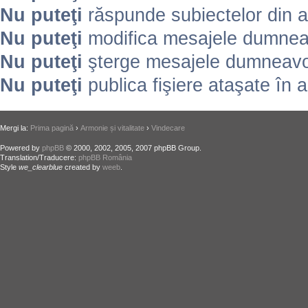
Nu puteţi
răspunde subiectelor din 
Nu puteţi
modifica mesajele dumneav
Nu puteţi
şterge mesajele dumneavoa
Nu puteţi
publica fişiere ataşate în 
Mergi la:
Prima pagină
›
Armonie și vitalitate
›
Vindecare
Powered by
phpBB
© 2000, 2002, 2005, 2007 phpBB Group.
Translation/Traducere:
phpBB România
Style
we_clearblue
created by
weeb
.