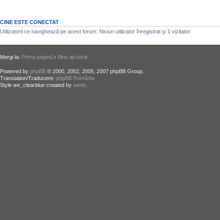
CINE ESTE CONECTAT
Utilizatorii ce navighează pe acest forum: Niciun utilizator înregistrat şi 1 vizitator
Mergi la:
Prima pagină
›
Bine ați venit
Powered by
phpBB
© 2000, 2002, 2005, 2007 phpBB Group.
Translation/Traducere:
phpBB România
Style
we_clearblue
created by
weeb
.