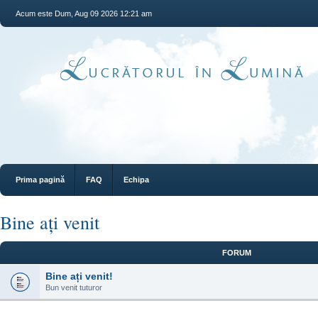
Acum este Dum, Aug 09 2026 12:21 am
Prima pagină
FAQ
Echipa
Bine ați venit
FORUM
Bine ați venit!
Bun venit tuturor