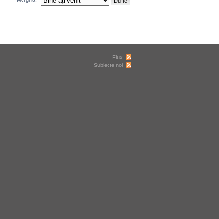
Mergi la:
Flux
Subiecte noi