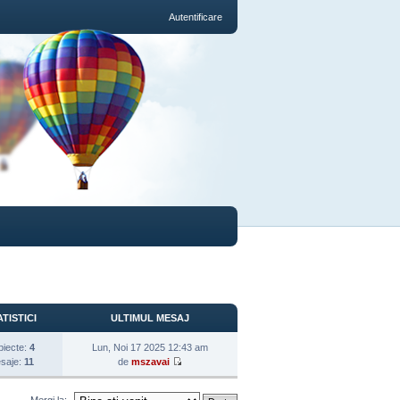
Autentificare
TISTICI
ULTIMUL MESAJ
biecte:
4
Lun, Noi 17 2025 12:43 am
saje:
11
de
mszavai