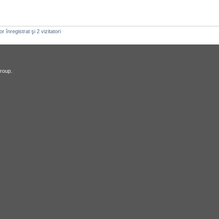
 înregistrat şi 2 vizitatori
roup.