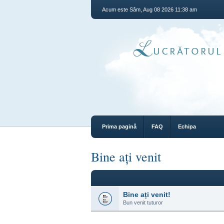
Acum este Sâm, Aug 08 2026 11:38 am
Prima pagină
FAQ
Echipa
Bine ați venit
Bine ați venit!
Bun venit tuturor