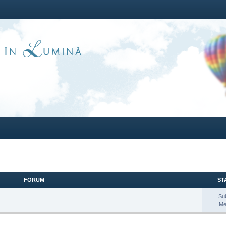
FORUM
STA
Su
Me