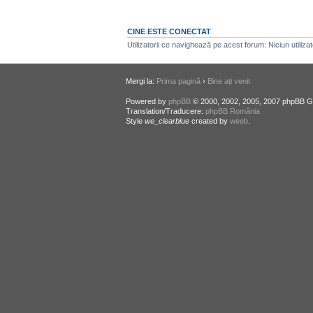
CINE ESTE CONECTAT
Utilizatorii ce navighează pe acest forum: Niciun utilizator
Mergi la:
Prima pagină
›
Bine ați venit
Powered by
phpBB
© 2000, 2002, 2005, 2007 phpBB G
Translation/Traducere:
phpBB România
Style
we_clearblue
created by
weeb
.