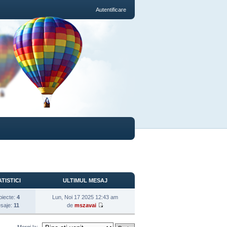
Autentificare
TISTICI
ULTIMUL MESAJ
biecte:
4
Lun, Noi 17 2025 12:43 am
saje:
11
de
mszavai