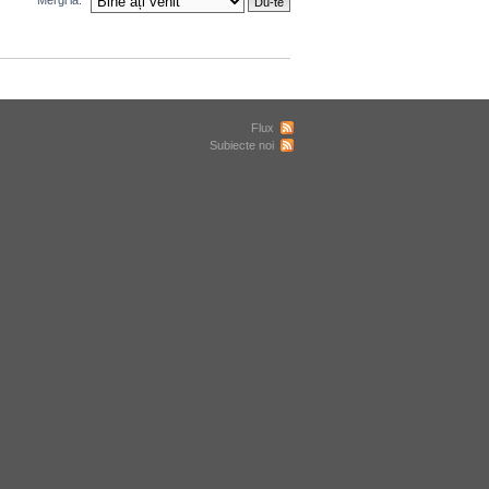
Mergi la:
Flux
Subiecte noi