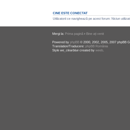
CINE ESTE CONECTAT
Utilizatorii ce navighează pe acest forum: Niciun utilizator
Mergi la:
Prima pagină
›
Bine ați venit
Powered by
phpBB
© 2000, 2002, 2005, 2007 phpBB G
Translation/Traducere:
phpBB România
Style
we_clearblue
created by
weeb
.