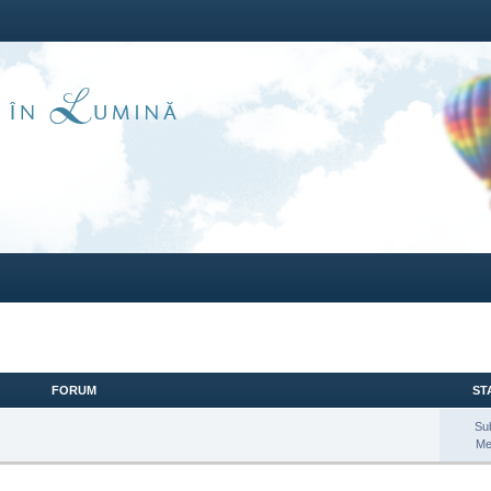
FORUM
STA
Su
Me