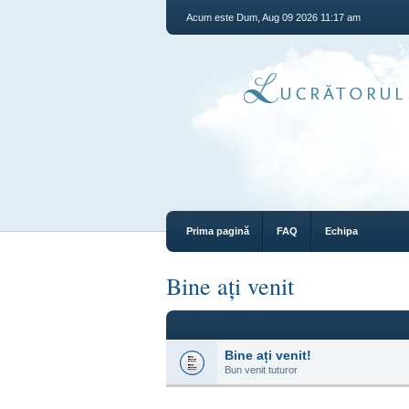
Acum este Dum, Aug 09 2026 11:17 am
Prima pagină
FAQ
Echipa
Bine ați venit
Bine ați venit!
Bun venit tuturor