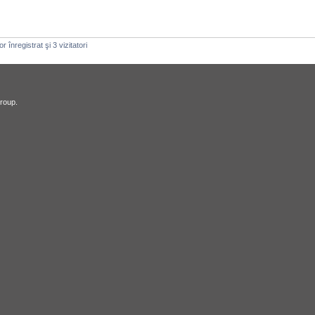
 înregistrat şi 3 vizitatori
roup.