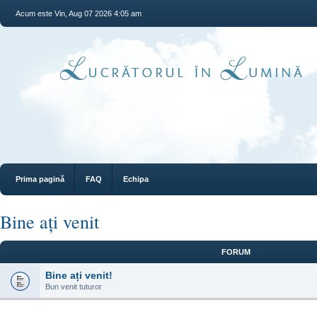
Acum este Vin, Aug 07 2026 4:05 am
Prima pagină
FAQ
Echipa
Bine ați venit
FORUM
Bine ați venit!
Bun venit tuturor