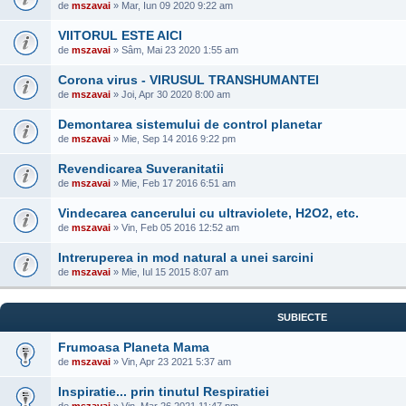
de
mszavai
» Mar, Iun 09 2020 9:22 am
VIITORUL ESTE AICI
de
mszavai
» Sâm, Mai 23 2020 1:55 am
Corona virus - VIRUSUL TRANSHUMANTEI
de
mszavai
» Joi, Apr 30 2020 8:00 am
Demontarea sistemului de control planetar
de
mszavai
» Mie, Sep 14 2016 9:22 pm
Revendicarea Suveranitatii
de
mszavai
» Mie, Feb 17 2016 6:51 am
Vindecarea cancerului cu ultraviolete, H2O2, etc.
de
mszavai
» Vin, Feb 05 2016 12:52 am
Intreruperea in mod natural a unei sarcini
de
mszavai
» Mie, Iul 15 2015 8:07 am
SUBIECTE
Frumoasa Planeta Mama
de
mszavai
» Vin, Apr 23 2021 5:37 am
Inspiratie... prin tinutul Respiratiei