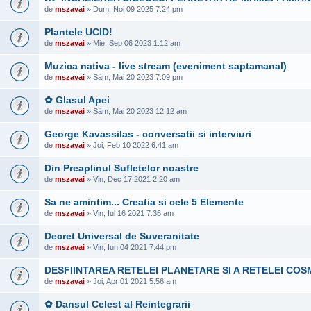
de
mszavai
» Dum, Noi 09 2025 7:24 pm
Plantele UCID!
de
mszavai
» Mie, Sep 06 2023 1:12 am
Muzica nativa - live stream (eveniment saptamanal)
de
mszavai
» Sâm, Mai 20 2023 7:09 pm
✿ Glasul Apei
de
mszavai
» Sâm, Mai 20 2023 12:12 am
George Kavassilas - conversatii si interviuri
de
mszavai
» Joi, Feb 10 2022 6:41 am
Din Preaplinul Sufletelor noastre
de
mszavai
» Vin, Dec 17 2021 2:20 am
Sa ne amintim... Creatia si cele 5 Elemente
de
mszavai
» Vin, Iul 16 2021 7:36 am
Decret Universal de Suveranitate
de
mszavai
» Vin, Iun 04 2021 7:44 pm
DESFIINTAREA RETELEI PLANETARE SI A RETELEI COS
de
mszavai
» Joi, Apr 01 2021 5:56 am
✿ Dansul Celest al Reintegrarii