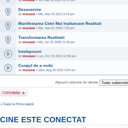
de
mszavai
» Vin, Mar 26 2021 11:47 pm
Desavarsire
de
mszavai
» Mie, Mar 03 2021 8:44 pm
Manifestarea Celei Mai Inaltatoare Realitati
de
mszavai
» Mie, Sep 02 2009 7:26 pm
Transformarea Realitatii
de
mszavai
» Mie, Iun 25 2008 11:39 pm
Intelepciuni
de
mszavai
» Lun, Oct 15 2012 12:56 am
Curajul de a vorbi
de
mszavai
» Sâm, Aug 28 2010 9:04 am
Afişează subiectele din ultimele:
Scrie un subiect
nou
Înapoi la Prima pagină
CINE ESTE CONECTAT