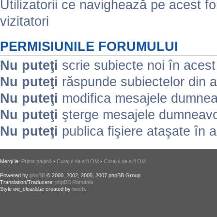
Utilizatorii ce navighează pe acest for
vizitatori
PERMISIUNILE FORUMULUI
Nu puteţi
scrie subiecte noi în aces
Nu puteţi
răspunde subiectelor din 
Nu puteţi
modifica mesajele dumneav
Nu puteţi
şterge mesajele dumneavoa
Nu puteţi
publica fişiere ataşate în 
Mergi la:
Prima pagină
›
Curajul de a fi OM
›
Curajul de a fi OM
Powered by
phpBB
© 2000, 2002, 2005, 2007 phpBB Group.
Translation/Traducere:
phpBB România
Style
we_clearblue
created by
weeb
.