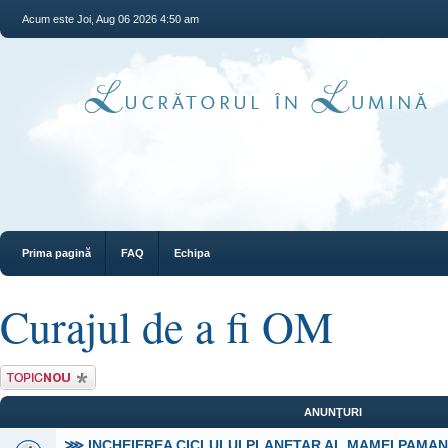
Acum este Joi, Aug 06 2026 4:50 am
Prima pagină
FAQ
Echipa
Curajul de a fi OM
Scrie un subiect
nou
ANUNŢURI
⋙ INCHEIEREA CICLULUI PLANETAR AL MAMEI PAMA