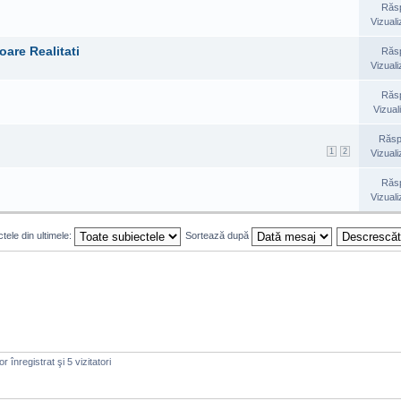
Răs
Vizuali
oare Realitati
Răs
Vizuali
Răs
Vizual
Răsp
1
2
Vizuali
Răs
Vizuali
tele din ultimele:
Sortează după
 înregistrat şi 5 vizitatori