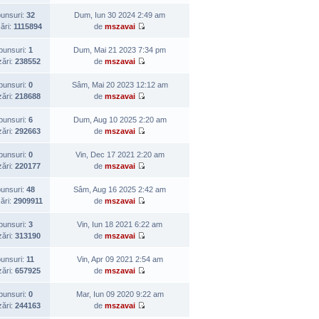
unsuri:
32
Dum, Iun 30 2024 2:49 am
zări:
1115894
de
mszavai
punsuri:
1
Dum, Mai 21 2023 7:34 pm
zări:
238552
de
mszavai
punsuri:
0
Sâm, Mai 20 2023 12:12 am
zări:
218688
de
mszavai
punsuri:
6
Dum, Aug 10 2025 2:20 am
zări:
292663
de
mszavai
punsuri:
0
Vin, Dec 17 2021 2:20 am
zări:
220177
de
mszavai
unsuri:
48
Sâm, Aug 16 2025 2:42 am
zări:
2909911
de
mszavai
punsuri:
3
Vin, Iun 18 2021 6:22 am
zări:
313190
de
mszavai
unsuri:
11
Vin, Apr 09 2021 2:54 am
zări:
657925
de
mszavai
punsuri:
0
Mar, Iun 09 2020 9:22 am
zări:
244163
de
mszavai