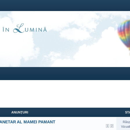
ANUNŢURI
STA
LANETAR AL MAMEI PAMANT
Răsp
1
2
Vizual