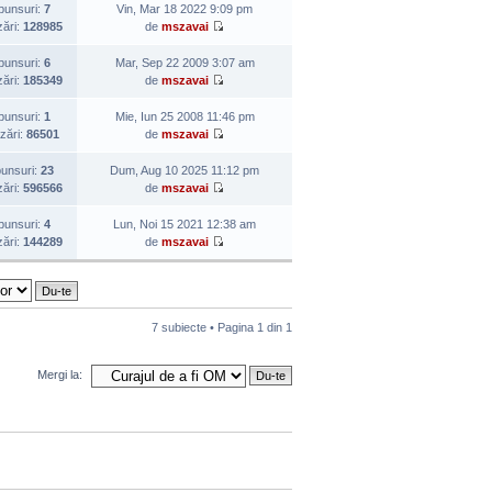
punsuri:
7
Vin, Mar 18 2022 9:09 pm
zări:
128985
de
mszavai
punsuri:
6
Mar, Sep 22 2009 3:07 am
zări:
185349
de
mszavai
punsuri:
1
Mie, Iun 25 2008 11:46 pm
izări:
86501
de
mszavai
unsuri:
23
Dum, Aug 10 2025 11:12 pm
zări:
596566
de
mszavai
punsuri:
4
Lun, Noi 15 2021 12:38 am
zări:
144289
de
mszavai
7 subiecte • Pagina
1
din
1
Mergi la: