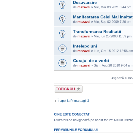
Desavarsire
de
mszavai
» Mie, Mar 03 2021 8:44 pm
Manifestarea Celei Mai Inaltat
de
mszavai
» Mie, Sep 02 2009 7:26 pm
Transformarea Realitatii
de
mszavai
» Mie, Iun 25 2008 11:39 pm
Intelepciuni
de
mszavai
» Lun, Oct 15 2012 12:56 am
Curajul de a vorbi
de
mszavai
» Sâm, Aug 28 2010 9:04 am
Afişează subiec
Scrie un subiect
nou
Înapoi la Prima pagină
CINE ESTE CONECTAT
Utilizatorii ce navighează pe acest forum: Niciun utilizator
PERMISIUNILE FORUMULUI