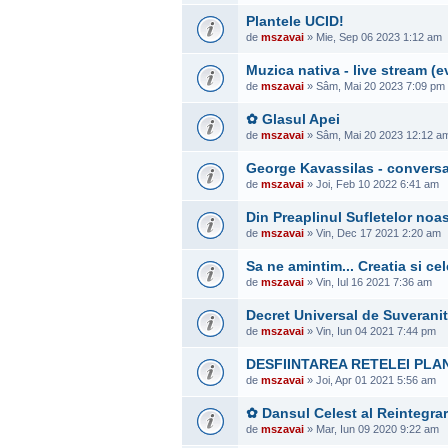
Plantele UCID!
de
mszavai
» Mie, Sep 06 2023 1:12 am
Muzica nativa - live stream 
de
mszavai
» Sâm, Mai 20 2023 7:09 pm
✿ Glasul Apei
de
mszavai
» Sâm, Mai 20 2023 12:12 a
George Kavassilas - conversati
de
mszavai
» Joi, Feb 10 2022 6:41 am
Din Preaplinul Sufletelor noas
de
mszavai
» Vin, Dec 17 2021 2:20 am
Sa ne amintim... Creatia si ce
de
mszavai
» Vin, Iul 16 2021 7:36 am
Decret Universal de Suverani
de
mszavai
» Vin, Iun 04 2021 7:44 pm
DESFIINTAREA RETELEI PLA
de
mszavai
» Joi, Apr 01 2021 5:56 am
✿ Dansul Celest al Reintegrar
de
mszavai
» Mar, Iun 09 2020 9:22 am