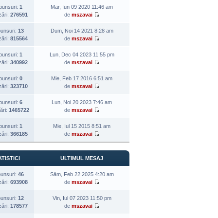
punsuri:
1
Mar, Iun 09 2020 11:46 am
zări:
276591
de
mszavai
unsuri:
13
Dum, Noi 14 2021 8:28 am
zări:
815564
de
mszavai
punsuri:
1
Lun, Dec 04 2023 11:55 pm
zări:
340992
de
mszavai
punsuri:
0
Mie, Feb 17 2016 6:51 am
zări:
323710
de
mszavai
punsuri:
6
Lun, Noi 20 2023 7:46 am
ări:
1465722
de
mszavai
punsuri:
1
Mie, Iul 15 2015 8:51 am
zări:
366185
de
mszavai
TISTICI
ULTIMUL MESAJ
unsuri:
46
Sâm, Feb 22 2025 4:20 am
zări:
693908
de
mszavai
unsuri:
12
Vin, Iul 07 2023 11:50 pm
zări:
178577
de
mszavai