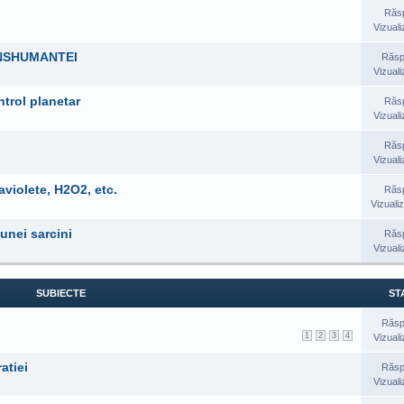
Răs
Vizuali
ANSHUMANTEI
Răsp
Vizuali
trol planetar
Răs
Vizuali
Răs
Vizuali
aviolete, H2O2, etc.
Răs
Vizualiz
unei sarcini
Răs
Vizuali
SUBIECTE
STA
Răsp
1
2
3
4
Vizuali
ratiei
Răsp
Vizuali