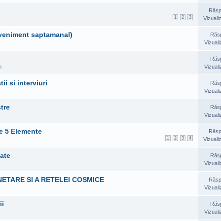
Răsp
1
2
3
Vizuali
(eveniment saptamanal)
Răs
Vizuali
Răs
m
Vizuali
i si interviuri
Răs
Vizuali
tre
Răs
Vizuali
le 5 Elemente
Răsp
1
2
3
4
Vizuali
tate
Răs
Vizuali
NETARE SI A RETELEI COSMICE
Răsp
Vizuali
ii
Răs
Vizuali