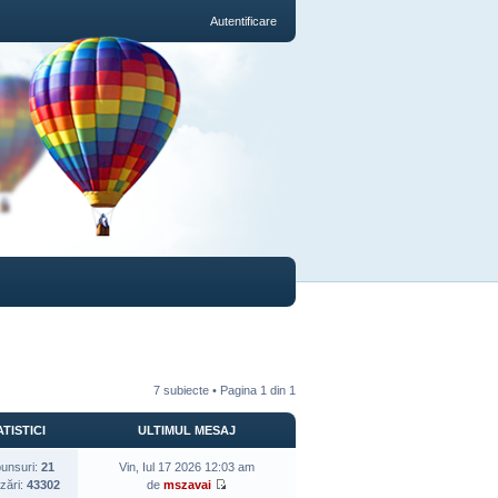
Autentificare
7 subiecte • Pagina
1
din
1
TISTICI
ULTIMUL MESAJ
unsuri:
21
Vin, Iul 17 2026 12:03 am
izări:
43302
de
mszavai