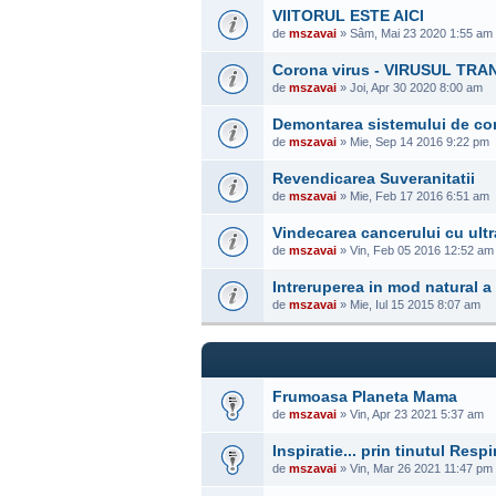
VIITORUL ESTE AICI
de
mszavai
» Sâm, Mai 23 2020 1:55 am
Corona virus - VIRUSUL TR
de
mszavai
» Joi, Apr 30 2020 8:00 am
Demontarea sistemului de con
de
mszavai
» Mie, Sep 14 2016 9:22 pm
Revendicarea Suveranitatii
de
mszavai
» Mie, Feb 17 2016 6:51 am
Vindecarea cancerului cu ultr
de
mszavai
» Vin, Feb 05 2016 12:52 am
Intreruperea in mod natural a 
de
mszavai
» Mie, Iul 15 2015 8:07 am
Frumoasa Planeta Mama
de
mszavai
» Vin, Apr 23 2021 5:37 am
Inspiratie... prin tinutul Respi
de
mszavai
» Vin, Mar 26 2021 11:47 pm