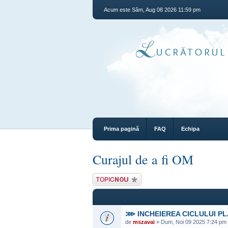
Acum este Sâm, Aug 08 2026 11:59 pm
Prima pagină
FAQ
Echipa
Curajul de a fi OM
Scrie un subiect
nou
⋙ INCHEIEREA CICLULUI P
de
mszavai
» Dum, Noi 09 2025 7:24 pm