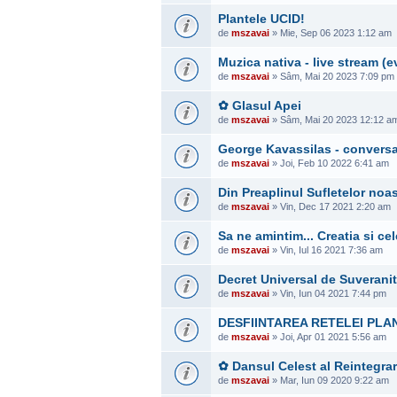
Plantele UCID!
de
mszavai
» Mie, Sep 06 2023 1:12 am
Muzica nativa - live stream 
de
mszavai
» Sâm, Mai 20 2023 7:09 pm
✿ Glasul Apei
de
mszavai
» Sâm, Mai 20 2023 12:12 a
George Kavassilas - conversati
de
mszavai
» Joi, Feb 10 2022 6:41 am
Din Preaplinul Sufletelor noas
de
mszavai
» Vin, Dec 17 2021 2:20 am
Sa ne amintim... Creatia si ce
de
mszavai
» Vin, Iul 16 2021 7:36 am
Decret Universal de Suverani
de
mszavai
» Vin, Iun 04 2021 7:44 pm
DESFIINTAREA RETELEI PLA
de
mszavai
» Joi, Apr 01 2021 5:56 am
✿ Dansul Celest al Reintegrar
de
mszavai
» Mar, Iun 09 2020 9:22 am