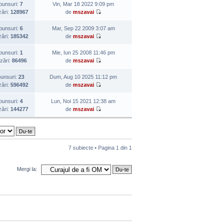
punsuri:
7
Vin, Mar 18 2022 9:09 pm
zări:
128967
de
mszavai
punsuri:
6
Mar, Sep 22 2009 3:07 am
zări:
185342
de
mszavai
punsuri:
1
Mie, Iun 25 2008 11:46 pm
izări:
86496
de
mszavai
unsuri:
23
Dum, Aug 10 2025 11:12 pm
zări:
596492
de
mszavai
punsuri:
4
Lun, Noi 15 2021 12:38 am
zări:
144277
de
mszavai
7 subiecte • Pagina
1
din
1
Mergi la: