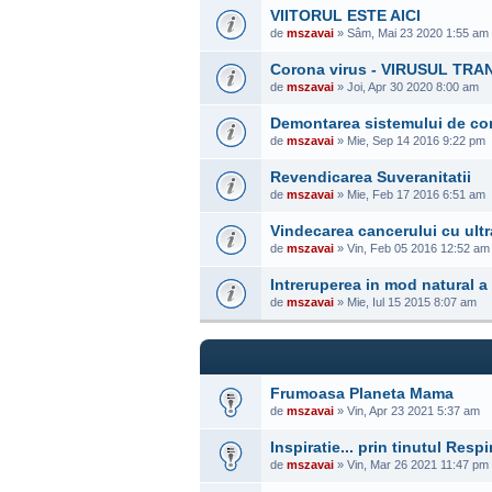
VIITORUL ESTE AICI
de
mszavai
» Sâm, Mai 23 2020 1:55 am
Corona virus - VIRUSUL TR
de
mszavai
» Joi, Apr 30 2020 8:00 am
Demontarea sistemului de con
de
mszavai
» Mie, Sep 14 2016 9:22 pm
Revendicarea Suveranitatii
de
mszavai
» Mie, Feb 17 2016 6:51 am
Vindecarea cancerului cu ultr
de
mszavai
» Vin, Feb 05 2016 12:52 am
Intreruperea in mod natural a 
de
mszavai
» Mie, Iul 15 2015 8:07 am
Frumoasa Planeta Mama
de
mszavai
» Vin, Apr 23 2021 5:37 am
Inspiratie... prin tinutul Respi
de
mszavai
» Vin, Mar 26 2021 11:47 pm