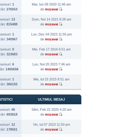
punsuri:
1
Mar, Iun 09 2020 11:46 am
zări:
276553
de
mszavai
unsuri:
13
Dum, Noi 14 2021 8:28 am
zări:
815488
de
mszavai
punsuri:
1
Lun, Dec 04 2023 11:55 pm
zări:
340967
de
mszavai
punsuri:
0
Mie, Feb 17 2016 6:51 am
zări:
323683
de
mszavai
punsuri:
6
Lun, Noi 20 2023 7:46 am
ări:
1465658
de
mszavai
punsuri:
1
Mie, Iul 15 2015 8:51 am
zări:
366155
de
mszavai
TISTICI
ULTIMUL MESAJ
unsuri:
46
Sâm, Feb 22 2025 4:20 am
zări:
693818
de
mszavai
unsuri:
12
Vin, Iul 07 2023 11:50 pm
zări:
178561
de
mszavai