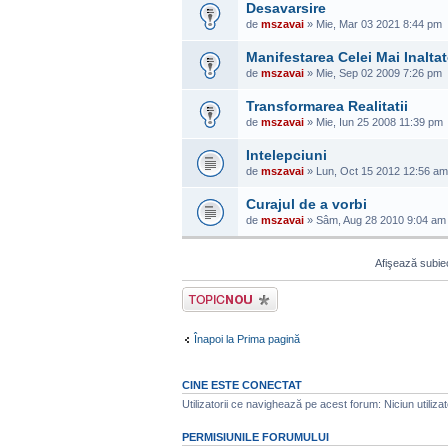
Desavarsire
de
mszavai
» Mie, Mar 03 2021 8:44 pm
Manifestarea Celei Mai Inaltat
de
mszavai
» Mie, Sep 02 2009 7:26 pm
Transformarea Realitatii
de
mszavai
» Mie, Iun 25 2008 11:39 pm
Intelepciuni
de
mszavai
» Lun, Oct 15 2012 12:56 am
Curajul de a vorbi
de
mszavai
» Sâm, Aug 28 2010 9:04 am
Afişează subiec
Scrie un subiect
nou
Înapoi la Prima pagină
CINE ESTE CONECTAT
Utilizatorii ce navighează pe acest forum: Niciun utilizato
PERMISIUNILE FORUMULUI