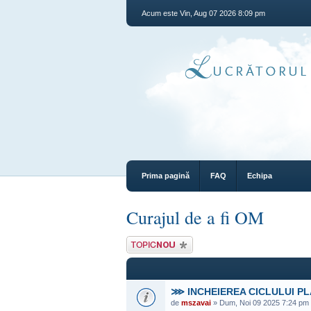
Acum este Vin, Aug 07 2026 8:09 pm
Prima pagină
FAQ
Echipa
Curajul de a fi OM
Scrie un subiect
nou
⋙ INCHEIEREA CICLULUI P
de
mszavai
» Dum, Noi 09 2025 7:24 pm