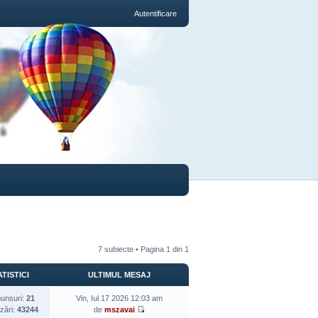
Autentificare
7 subiecte • Pagina
1
din
1
TISTICI
ULTIMUL MESAJ
unsuri:
21
Vin, Iul 17 2026 12:03 am
izări:
43244
de
mszavai