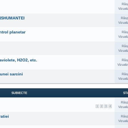
Răs
Vizuali
ANSHUMANTEI
Răsp
Vizuali
trol planetar
Răs
Vizuali
Răs
Vizuali
aviolete, H2O2, etc.
Răs
Vizualiz
unei sarcini
Răs
Vizuali
SUBIECTE
STA
Răsp
1
2
3
4
Vizuali
ratiei
Răsp
Vizuali