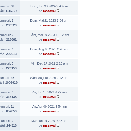
unsuri:
32
Dum, Iun 30 2024 2:49 am
zări:
1115707
de
mszavai
punsuri:
1
Dum, Mai 21 2023 7:34 pm
zări:
238520
de
mszavai
punsuri:
0
Sâm, Mai 20 2023 12:12 am
zări:
218661
de
mszavai
punsuri:
6
Dum, Aug 10 2025 2:20 am
zări:
292613
de
mszavai
punsuri:
0
Vin, Dec 17 2021 2:20 am
zări:
220150
de
mszavai
unsuri:
48
Sâm, Aug 16 2025 2:42 am
ări:
2909626
de
mszavai
punsuri:
3
Vin, Iun 18 2021 6:22 am
zări:
313138
de
mszavai
unsuri:
11
Vin, Apr 09 2021 2:54 am
zări:
657850
de
mszavai
punsuri:
0
Mar, Iun 09 2020 9:22 am
zări:
244118
de
mszavai