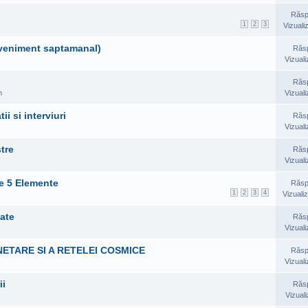
Răsp
1
2
3
Vizuali
(eveniment saptamanal)
Răs
Vizuali
Răs
m
Vizuali
i si interviuri
Răs
Vizuali
tre
Răs
Vizuali
le 5 Elemente
Răsp
1
2
3
4
Vizualiz
tate
Răs
Vizuali
NETARE SI A RETELEI COSMICE
Răsp
Vizuali
ii
Răs
Vizuali