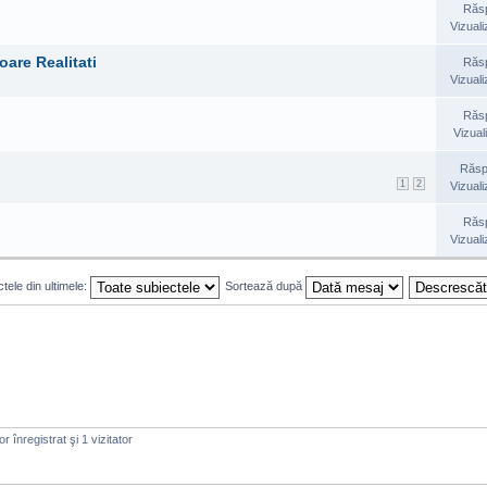
Răs
Vizuali
oare Realitati
Răs
Vizuali
Răs
Vizual
Răsp
1
2
Vizuali
Răs
Vizuali
tele din ultimele:
Sortează după
r înregistrat şi 1 vizitator