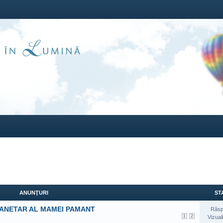
ANUNŢURI
STA
LANETAR AL MAMEI PAMANT
Răsp
1
2
Vizual