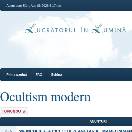
Acum este Sâm, Aug 08 2026 6:17 pm
Prima pagină
FAQ
Echipa
Ocultism modern
Scrie un subiect
nou
ANUNŢURI
⋙ INCHEIEREA CICLULUI PLANETAR AL MAMEI PAMA