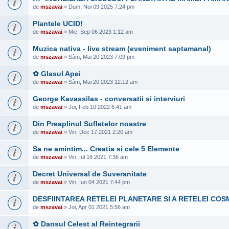
de
mszavai
» Dum, Noi 09 2025 7:24 pm
Plantele UCID!
de
mszavai
» Mie, Sep 06 2023 1:12 am
Muzica nativa - live stream (eveniment saptamanal)
de
mszavai
» Sâm, Mai 20 2023 7:09 pm
✿ Glasul Apei
de
mszavai
» Sâm, Mai 20 2023 12:12 am
George Kavassilas - conversatii si interviuri
de
mszavai
» Joi, Feb 10 2022 6:41 am
Din Preaplinul Sufletelor noastre
de
mszavai
» Vin, Dec 17 2021 2:20 am
Sa ne amintim... Creatia si cele 5 Elemente
de
mszavai
» Vin, Iul 16 2021 7:36 am
Decret Universal de Suveranitate
de
mszavai
» Vin, Iun 04 2021 7:44 pm
DESFIINTAREA RETELEI PLANETARE SI A RETELEI COS
de
mszavai
» Joi, Apr 01 2021 5:56 am
✿ Dansul Celest al Reintegrarii