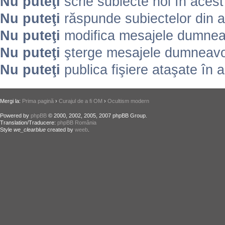
Nu puteţi
scrie subiecte noi în aces
Nu puteţi
răspunde subiectelor din 
Nu puteţi
modifica mesajele dumneav
Nu puteţi
şterge mesajele dumneavoa
Nu puteţi
publica fişiere ataşate în 
Mergi la:
Prima pagină
›
Curajul de a fi OM
›
Ocultism modern
Powered by
phpBB
© 2000, 2002, 2005, 2007 phpBB Group.
Translation/Traducere:
phpBB România
Style
we_clearblue
created by
weeb
.