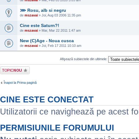
de
mszavai
» Mie, Feb 03 2010 5:03 am
⋙ Rosu, alb si negru
de
mszavai
» Joi, Aug 03 2006 11:35 pm
Cine este Saturn?!
de
mszavai
» Mar, Mar 22 2011 1:47 am
New (C)Age - Noua cusca
de
mszavai
» Joi, Feb 17 2011 10:10 am
Afişează subiectele din ultimele:
Scrie un subiect
nou
Înapoi la Prima pagină
CINE ESTE CONECTAT
Utilizatorii ce navighează pe acest for
PERMISIUNILE FORUMULUI