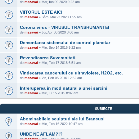
de
mszavai
» Mar, Iun 09 2020 9:22 am
VIITORUL ESTE AICI
de
mszavai
» Sâm, Mai 23 2020 1:55 am
Corona virus - VIRUSUL TRANSHUMANTEI
de
mszavai
» Joi, Apr 30 2020 8:00 am
Demontarea sistemului de control planetar
de
mszavai
» Mie, Sep 14 2016 9:22 pm
Revendicarea Suveranitatii
de
mszavai
» Mie, Feb 17 2016 6:51 am
Vindecarea cancerului cu ultraviolete, H2O2, etc.
de
mszavai
» Vin, Feb 05 2016 12:52 am
Intreruperea in mod natural a unei sarcini
de
mszavai
» Mie, Iul 15 2015 8:07 am
SUBIECTE
Abominabilele sculpturi ale lui Brancusi
de
mszavai
» Mie, Feb 16 2022 10:47 am
UNDE NE AFLAM?!?