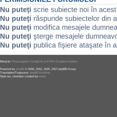
Nu puteţi
scrie subiecte noi în aces
Nu puteţi
răspunde subiectelor din 
Nu puteţi
modifica mesajele dumneav
Nu puteţi
şterge mesajele dumneavoa
Nu puteţi
publica fişiere ataşate în 
Mergi la:
Prima pagină
›
Curajul de a fi OM
›
Ocultism modern
Powered by
phpBB
© 2000, 2002, 2005, 2007 phpBB Group.
Translation/Traducere:
phpBB România
Style
we_clearblue
created by
weeb
.