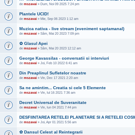
de
mszavai
» Dum, Noi 09 2025 7:24 pm
Plantele UCID!
de
mszavai
» Mie, Sep 06 2023 1:12 am
Muzica nativa - live stream (eveniment saptamanal)
de
mszavai
» Sâm, Mai 20 2023 7:09 pm
✿ Glasul Apei
de
mszavai
» Sâm, Mai 20 2023 12:12 am
George Kavassilas - conversatii si interviuri
de
mszavai
» Joi, Feb 10 2022 6:41 am
Din Preaplinul Sufletelor noastre
de
mszavai
» Vin, Dec 17 2021 2:20 am
Sa ne amintim... Creatia si cele 5 Elemente
de
mszavai
» Vin, Iul 16 2021 7:36 am
Decret Universal de Suveranitate
de
mszavai
» Vin, Iun 04 2021 7:44 pm
DESFIINTAREA RETELEI PLANETARE SI A RETELEI COS
de
mszavai
» Joi, Apr 01 2021 5:56 am
✿ Dansul Celest al Reintegrarii