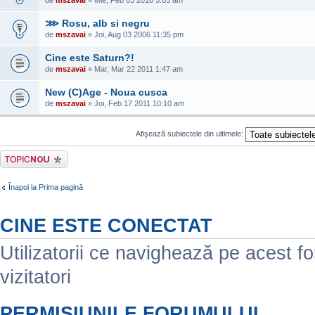
de
mszavai
» Mie, Feb 03 2010 5:03 am
⋙ Rosu, alb si negru
de
mszavai
» Joi, Aug 03 2006 11:35 pm
Cine este Saturn?!
de
mszavai
» Mar, Mar 22 2011 1:47 am
New (C)Age - Noua cusca
de
mszavai
» Joi, Feb 17 2011 10:10 am
Afişează subiectele din ultimele:
Scrie un subiect
nou
Înapoi la Prima pagină
CINE ESTE CONECTAT
Utilizatorii ce navighează pe acest for
vizitatori
PERMISIUNILE FORUMULUI