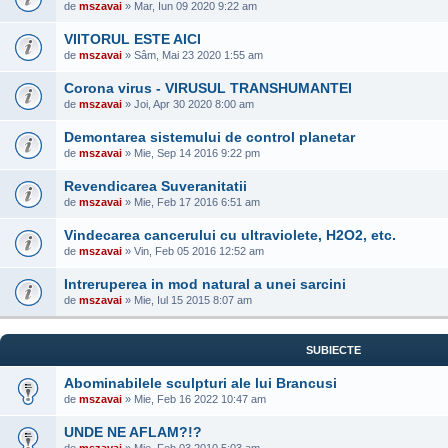
de
mszavai
» Mar, Iun 09 2020 9:22 am
VIITORUL ESTE AICI
de
mszavai
» Sâm, Mai 23 2020 1:55 am
Corona virus - VIRUSUL TRANSHUMANTEI
de
mszavai
» Joi, Apr 30 2020 8:00 am
Demontarea sistemului de control planetar
de
mszavai
» Mie, Sep 14 2016 9:22 pm
Revendicarea Suveranitatii
de
mszavai
» Mie, Feb 17 2016 6:51 am
Vindecarea cancerului cu ultraviolete, H2O2, etc.
de
mszavai
» Vin, Feb 05 2016 12:52 am
Intreruperea in mod natural a unei sarcini
de
mszavai
» Mie, Iul 15 2015 8:07 am
SUBIECTE
Abominabilele sculpturi ale lui Brancusi
de
mszavai
» Mie, Feb 16 2022 10:47 am
UNDE NE AFLAM?!?