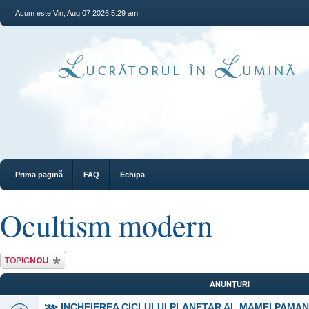
Acum este Vin, Aug 07 2026 5:29 am
Prima pagină
FAQ
Echipa
Ocultism modern
Scrie un subiect
nou
ANUNŢURI
⋙ INCHEIEREA CICLULUI PLANETAR AL MAMEI PAMA