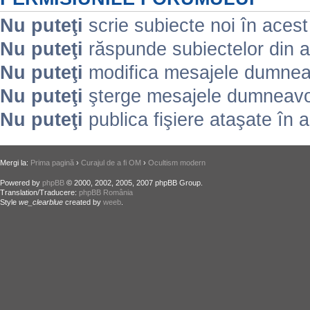
Nu puteţi
scrie subiecte noi în aces
Nu puteţi
răspunde subiectelor din 
Nu puteţi
modifica mesajele dumneav
Nu puteţi
şterge mesajele dumneavoa
Nu puteţi
publica fişiere ataşate în 
Mergi la:
Prima pagină
›
Curajul de a fi OM
›
Ocultism modern
Powered by
phpBB
© 2000, 2002, 2005, 2007 phpBB Group.
Translation/Traducere:
phpBB România
Style
we_clearblue
created by
weeb
.