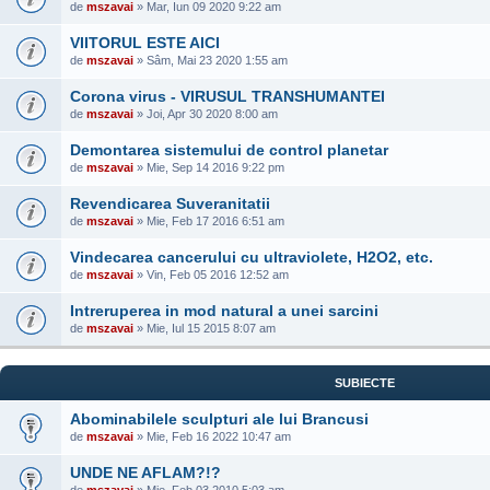
de
mszavai
» Mar, Iun 09 2020 9:22 am
VIITORUL ESTE AICI
de
mszavai
» Sâm, Mai 23 2020 1:55 am
Corona virus - VIRUSUL TRANSHUMANTEI
de
mszavai
» Joi, Apr 30 2020 8:00 am
Demontarea sistemului de control planetar
de
mszavai
» Mie, Sep 14 2016 9:22 pm
Revendicarea Suveranitatii
de
mszavai
» Mie, Feb 17 2016 6:51 am
Vindecarea cancerului cu ultraviolete, H2O2, etc.
de
mszavai
» Vin, Feb 05 2016 12:52 am
Intreruperea in mod natural a unei sarcini
de
mszavai
» Mie, Iul 15 2015 8:07 am
SUBIECTE
Abominabilele sculpturi ale lui Brancusi
de
mszavai
» Mie, Feb 16 2022 10:47 am
UNDE NE AFLAM?!?