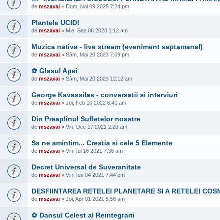
de
mszavai
» Dum, Noi 09 2025 7:24 pm
Plantele UCID!
de
mszavai
» Mie, Sep 06 2023 1:12 am
Muzica nativa - live stream (eveniment saptamanal)
de
mszavai
» Sâm, Mai 20 2023 7:09 pm
✿ Glasul Apei
de
mszavai
» Sâm, Mai 20 2023 12:12 am
George Kavassilas - conversatii si interviuri
de
mszavai
» Joi, Feb 10 2022 6:41 am
Din Preaplinul Sufletelor noastre
de
mszavai
» Vin, Dec 17 2021 2:20 am
Sa ne amintim... Creatia si cele 5 Elemente
de
mszavai
» Vin, Iul 16 2021 7:36 am
Decret Universal de Suveranitate
de
mszavai
» Vin, Iun 04 2021 7:44 pm
DESFIINTAREA RETELEI PLANETARE SI A RETELEI COS
de
mszavai
» Joi, Apr 01 2021 5:56 am
✿ Dansul Celest al Reintegrarii