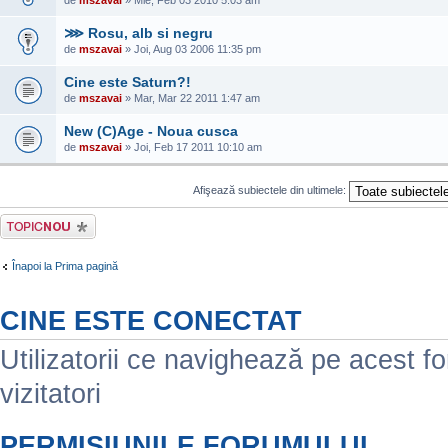
de
mszavai
» Mie, Feb 03 2010 5:03 am
⋙ Rosu, alb si negru
de
mszavai
» Joi, Aug 03 2006 11:35 pm
Cine este Saturn?!
de
mszavai
» Mar, Mar 22 2011 1:47 am
New (C)Age - Noua cusca
de
mszavai
» Joi, Feb 17 2011 10:10 am
Afişează subiectele din ultimele:
Scrie un subiect
nou
Înapoi la Prima pagină
CINE ESTE CONECTAT
Utilizatorii ce navighează pe acest for
vizitatori
PERMISIUNILE FORUMULUI