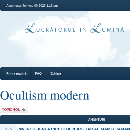
Acum este Joi, Aug 06 2026 1:16 pm
Prima pagină
FAQ
Echipa
Ocultism modern
Scrie un subiect
nou
ANUNŢURI
⋙ INCHEIEREA CICLULUI PLANETAR AL MAMEI PAMA