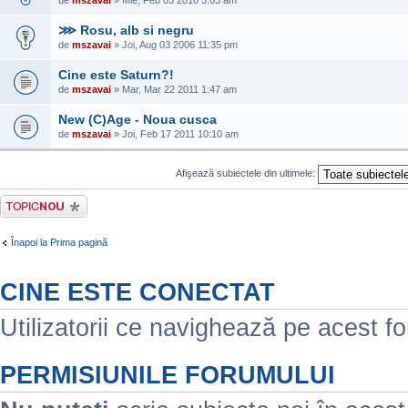
de
mszavai
» Mie, Feb 03 2010 5:03 am
⋙ Rosu, alb si negru
de
mszavai
» Joi, Aug 03 2006 11:35 pm
Cine este Saturn?!
de
mszavai
» Mar, Mar 22 2011 1:47 am
New (C)Age - Noua cusca
de
mszavai
» Joi, Feb 17 2011 10:10 am
Afişează subiectele din ultimele:
Scrie un subiect
nou
Înapoi la Prima pagină
CINE ESTE CONECTAT
Utilizatorii ce navighează pe acest for
PERMISIUNILE FORUMULUI