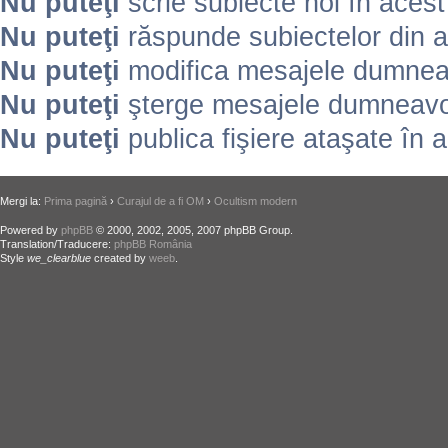
Nu puteţi
scrie subiecte noi în aces
Nu puteţi
răspunde subiectelor din 
Nu puteţi
modifica mesajele dumneav
Nu puteţi
şterge mesajele dumneavoa
Nu puteţi
publica fişiere ataşate în 
Mergi la:
Prima pagină
›
Curajul de a fi OM
›
Ocultism modern
Powered by
phpBB
© 2000, 2002, 2005, 2007 phpBB Group.
Translation/Traducere:
phpBB România
Style
we_clearblue
created by
weeb
.