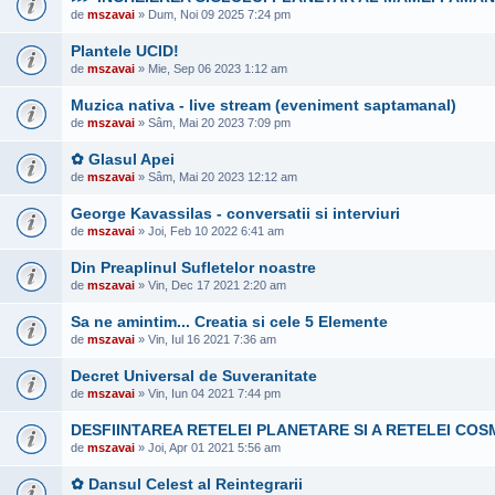
de
mszavai
» Dum, Noi 09 2025 7:24 pm
Plantele UCID!
de
mszavai
» Mie, Sep 06 2023 1:12 am
Muzica nativa - live stream (eveniment saptamanal)
de
mszavai
» Sâm, Mai 20 2023 7:09 pm
✿ Glasul Apei
de
mszavai
» Sâm, Mai 20 2023 12:12 am
George Kavassilas - conversatii si interviuri
de
mszavai
» Joi, Feb 10 2022 6:41 am
Din Preaplinul Sufletelor noastre
de
mszavai
» Vin, Dec 17 2021 2:20 am
Sa ne amintim... Creatia si cele 5 Elemente
de
mszavai
» Vin, Iul 16 2021 7:36 am
Decret Universal de Suveranitate
de
mszavai
» Vin, Iun 04 2021 7:44 pm
DESFIINTAREA RETELEI PLANETARE SI A RETELEI COS
de
mszavai
» Joi, Apr 01 2021 5:56 am
✿ Dansul Celest al Reintegrarii