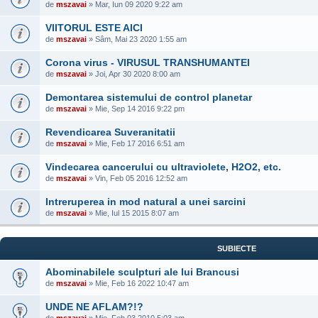
de
mszavai
» Mar, Iun 09 2020 9:22 am
VIITORUL ESTE AICI
de
mszavai
» Sâm, Mai 23 2020 1:55 am
Corona virus - VIRUSUL TRANSHUMANTEI
de
mszavai
» Joi, Apr 30 2020 8:00 am
Demontarea sistemului de control planetar
de
mszavai
» Mie, Sep 14 2016 9:22 pm
Revendicarea Suveranitatii
de
mszavai
» Mie, Feb 17 2016 6:51 am
Vindecarea cancerului cu ultraviolete, H2O2, etc.
de
mszavai
» Vin, Feb 05 2016 12:52 am
Intreruperea in mod natural a unei sarcini
de
mszavai
» Mie, Iul 15 2015 8:07 am
SUBIECTE
Abominabilele sculpturi ale lui Brancusi
de
mszavai
» Mie, Feb 16 2022 10:47 am
UNDE NE AFLAM?!?