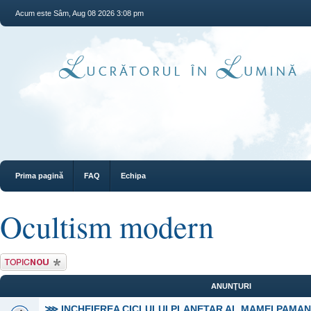
Acum este Sâm, Aug 08 2026 3:08 pm
Prima pagină
FAQ
Echipa
Ocultism modern
Scrie un subiect
nou
ANUNŢURI
⋙ INCHEIEREA CICLULUI PLANETAR AL MAMEI PAMA