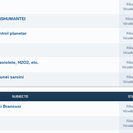
Răs
Vizuali
ANSHUMANTEI
Răsp
Vizuali
trol planetar
Răs
Vizuali
Răs
Vizuali
aviolete, H2O2, etc.
Răs
Vizualiz
unei sarcini
Răs
Vizuali
SUBIECTE
STA
ui Brancusi
Răs
Vizuali
Răs
Vizuali