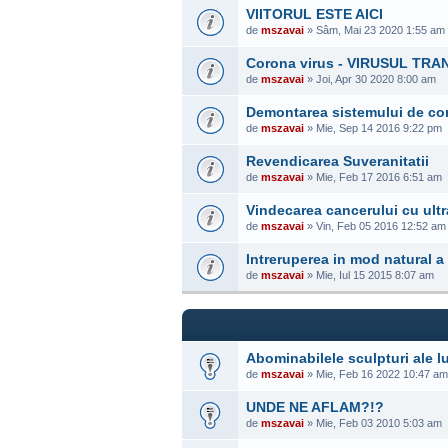
VIITORUL ESTE AICI
de
mszavai
» Sâm, Mai 23 2020 1:55 am
Corona virus - VIRUSUL TR
de
mszavai
» Joi, Apr 30 2020 8:00 am
Demontarea sistemului de con
de
mszavai
» Mie, Sep 14 2016 9:22 pm
Revendicarea Suveranitatii
de
mszavai
» Mie, Feb 17 2016 6:51 am
Vindecarea cancerului cu ultr
de
mszavai
» Vin, Feb 05 2016 12:52 am
Intreruperea in mod natural a 
de
mszavai
» Mie, Iul 15 2015 8:07 am
Abominabilele sculpturi ale l
de
mszavai
» Mie, Feb 16 2022 10:47 am
UNDE NE AFLAM?!?
de
mszavai
» Mie, Feb 03 2010 5:03 am