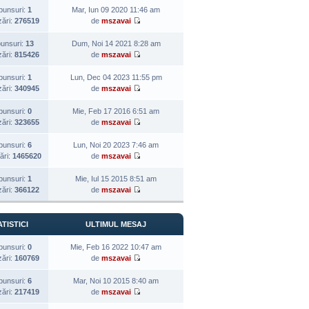
punsuri:
1
Mar, Iun 09 2020 11:46 am
zări:
276519
de
mszavai
unsuri:
13
Dum, Noi 14 2021 8:28 am
zări:
815426
de
mszavai
punsuri:
1
Lun, Dec 04 2023 11:55 pm
zări:
340945
de
mszavai
punsuri:
0
Mie, Feb 17 2016 6:51 am
zări:
323655
de
mszavai
punsuri:
6
Lun, Noi 20 2023 7:46 am
ări:
1465620
de
mszavai
punsuri:
1
Mie, Iul 15 2015 8:51 am
zări:
366122
de
mszavai
TISTICI
ULTIMUL MESAJ
punsuri:
0
Mie, Feb 16 2022 10:47 am
zări:
160769
de
mszavai
punsuri:
6
Mar, Noi 10 2015 8:40 am
zări:
217419
de
mszavai