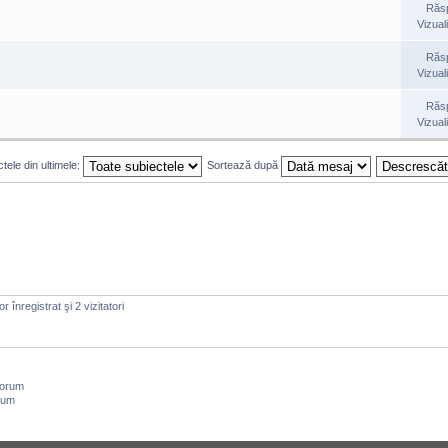
Răs
Vizual
Răs
Vizual
Răs
Vizual
tele din ultimele:
Sortează după
 înregistrat şi 2 vizitatori
forum
rum