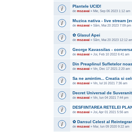
Plantele UCID!
de
mszavai
» Mie, Sep 06 2023 1:12 am
Muzica nativa - live stream 
de
mszavai
» Sâm, Mai 20 2023 7:09 pm
✿ Glasul Apei
de
mszavai
» Sâm, Mai 20 2023 12:12 a
George Kavassilas - conversati
de
mszavai
» Joi, Feb 10 2022 6:41 am
Din Preaplinul Sufletelor noas
de
mszavai
» Vin, Dec 17 2021 2:20 am
Sa ne amintim... Creatia si ce
de
mszavai
» Vin, Iul 16 2021 7:36 am
Decret Universal de Suverani
de
mszavai
» Vin, Iun 04 2021 7:44 pm
DESFIINTAREA RETELEI PLA
de
mszavai
» Joi, Apr 01 2021 5:56 am
✿ Dansul Celest al Reintegrar
de
mszavai
» Mar, Iun 09 2020 9:22 am