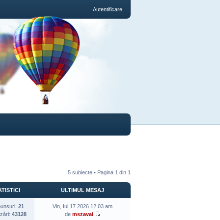
Autentificare
5 subiecte • Pagina
1
din
1
TISTICI
ULTIMUL MESAJ
unsuri:
21
Vin, Iul 17 2026 12:03 am
izări:
43128
de
mszavai