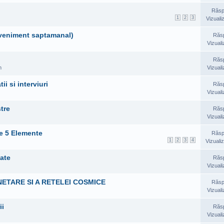
Răsp
1
2
3
Vizuali
(eveniment saptamanal)
Răs
Vizuali
Răs
m
Vizuali
i si interviuri
Răs
Vizuali
tre
Răs
Vizuali
le 5 Elemente
Răsp
1
2
3
4
Vizualiz
tate
Răs
Vizuali
NETARE SI A RETELEI COSMICE
Răsp
Vizuali
ii
Răs
Vizuali