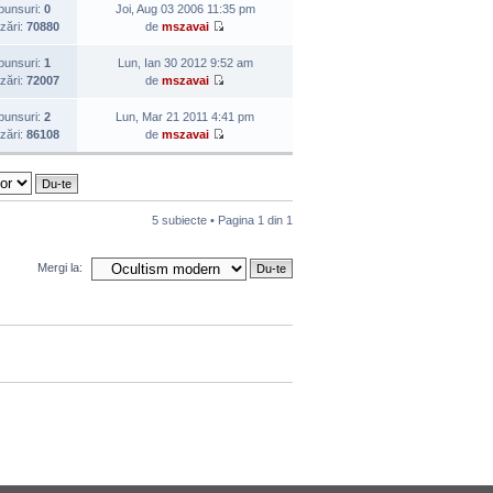
punsuri:
0
Joi, Aug 03 2006 11:35 pm
izări:
70880
de
mszavai
punsuri:
1
Lun, Ian 30 2012 9:52 am
izări:
72007
de
mszavai
punsuri:
2
Lun, Mar 21 2011 4:41 pm
izări:
86108
de
mszavai
5 subiecte • Pagina
1
din
1
Mergi la: