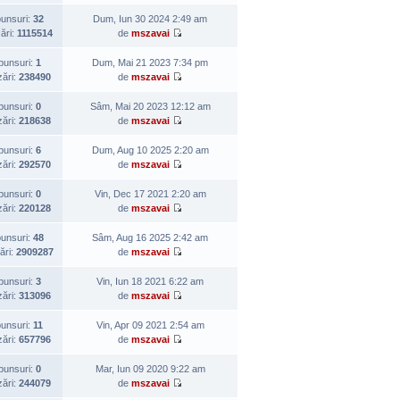
unsuri:
32
Dum, Iun 30 2024 2:49 am
zări:
1115514
de
mszavai
punsuri:
1
Dum, Mai 21 2023 7:34 pm
zări:
238490
de
mszavai
punsuri:
0
Sâm, Mai 20 2023 12:12 am
zări:
218638
de
mszavai
punsuri:
6
Dum, Aug 10 2025 2:20 am
zări:
292570
de
mszavai
punsuri:
0
Vin, Dec 17 2021 2:20 am
zări:
220128
de
mszavai
unsuri:
48
Sâm, Aug 16 2025 2:42 am
ări:
2909287
de
mszavai
punsuri:
3
Vin, Iun 18 2021 6:22 am
zări:
313096
de
mszavai
unsuri:
11
Vin, Apr 09 2021 2:54 am
zări:
657796
de
mszavai
punsuri:
0
Mar, Iun 09 2020 9:22 am
zări:
244079
de
mszavai