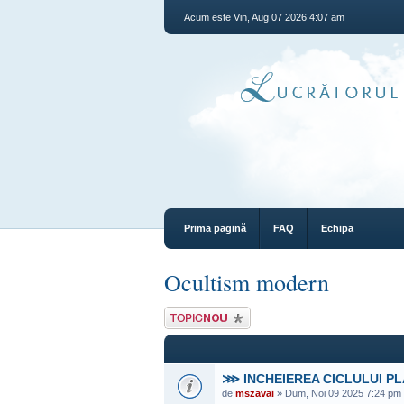
Acum este Vin, Aug 07 2026 4:07 am
Prima pagină
FAQ
Echipa
Ocultism modern
Scrie un subiect
nou
⋙ INCHEIEREA CICLULUI P
de
mszavai
» Dum, Noi 09 2025 7:24 pm