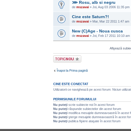
⋙ Rosu, alb si negru
de
mszavai
» Joi, Aug 03 2006 11:35 pm
Cine este Saturn?!
de
mszavai
» Mar, Mar 22 2011 1:47 am
New (C)Age - Noua cusca
de
mszavai
» Joi, Feb 17 2011 10:10 am
Afişează subiec
Scrie un subiect
nou
Înapoi la Prima pagină
CINE ESTE CONECTAT
Utilizatorii ce navighează pe acest forum: Niciun utilizator
PERMISIUNILE FORUMULUI
Nu puteţi
scrie subiecte noi în acest forum
Nu puteţi
răspunde subiectelor din acest forum
Nu puteţi
modifica mesajele dumneavoastră în acest 
Nu puteţi
şterge mesajele dumneavoastră în acest fo
Nu puteţi
publica fişiere ataşate în acest forum