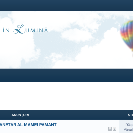
ANUNŢURI
STA
LANETAR AL MAMEI PAMANT
Răsp
1
2
Vizual