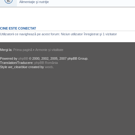
Alimentaţie şi nutriţie
CINE ESTE CONECTAT
Utilizatorii ce navighează pe acest forum: Niciun utilizator înregistrat şi 1 vizitator
Mergi la:
Prima pagină
›
Armonie și vitalitate
Powered by
phpBB
© 2000, 2002, 2005, 2007 phpBB Group.
Translation/Traducere:
phpBB România
Style
we_clearblue
created by
weeb
.