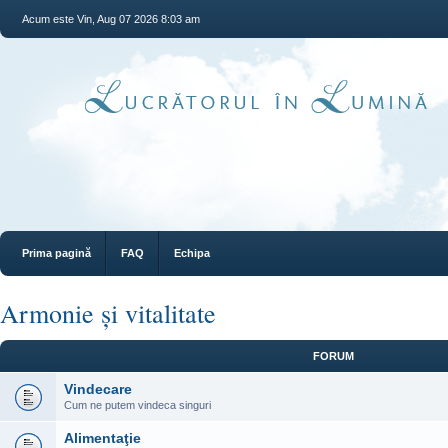
Acum este Vin, Aug 07 2026 8:03 am
Prima pagină
FAQ
Echipa
Armonie și vitalitate
FORUM
Vindecare
Cum ne putem vindeca singuri
Alimentaţie