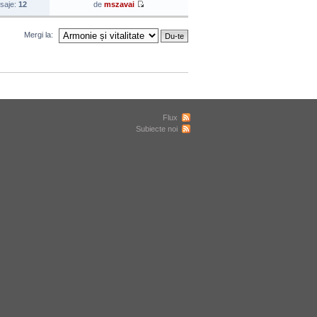
saje:
12
de
mszavai
Mergi la:
Flux
Subiecte noi