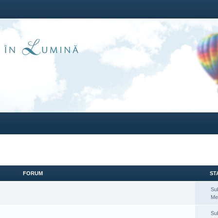
FORUM
STA
Su
Me
Su