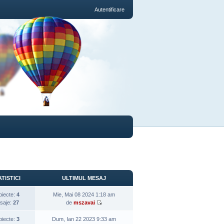
Autentificare
TISTICI
ULTIMUL MESAJ
biecte:
4
Mie, Mai 08 2024 1:18 am
saje:
27
de
mszavai
biecte:
3
Dum, Ian 22 2023 9:33 am