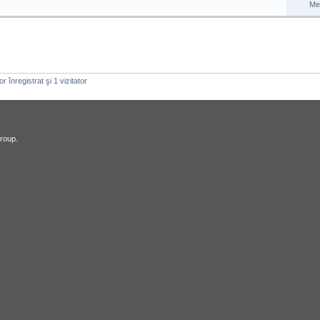
Me
r înregistrat şi 1 vizitator
roup.