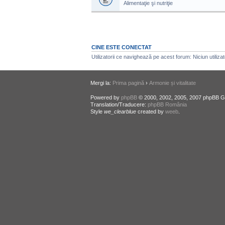
Alimentaţie şi nutriţie
CINE ESTE CONECTAT
Utilizatorii ce navighează pe acest forum: Niciun utilizato
Mergi la:
Prima pagină
›
Armonie și vitalitate
Powered by
phpBB
© 2000, 2002, 2005, 2007 phpBB G
Translation/Traducere:
phpBB România
Style
we_clearblue
created by
weeb
.