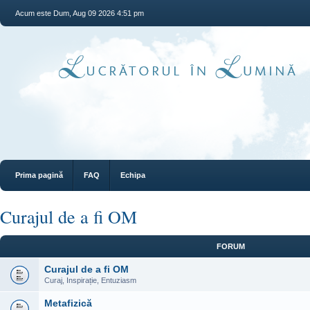
Acum este Dum, Aug 09 2026 4:51 pm
Prima pagină
FAQ
Echipa
Curajul de a fi OM
FORUM
Curajul de a fi OM
Curaj, Inspirație, Entuziasm
Metafizică