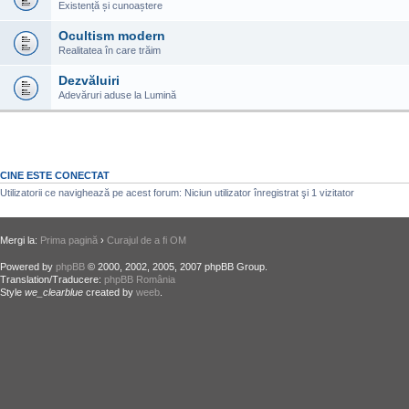
Existență și cunoaștere
Ocultism modern
Realitatea în care trăim
Dezvăluiri
Adevăruri aduse la Lumină
CINE ESTE CONECTAT
Utilizatorii ce navighează pe acest forum: Niciun utilizator înregistrat şi 1 vizitator
Mergi la:
Prima pagină
›
Curajul de a fi OM
Powered by
phpBB
© 2000, 2002, 2005, 2007 phpBB Group.
Translation/Traducere:
phpBB România
Style
we_clearblue
created by
weeb
.