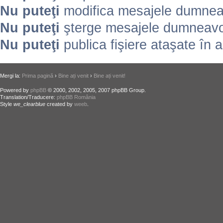
Nu puteţi
modifica mesajele dumneav
Nu puteţi
şterge mesajele dumneavoa
Nu puteţi
publica fişiere ataşate în 
Mergi la:
Prima pagină
›
Bine ați venit
›
Bine ați venit!
Powered by
phpBB
© 2000, 2002, 2005, 2007 phpBB Group.
Translation/Traducere:
phpBB România
Style
we_clearblue
created by
weeb
.