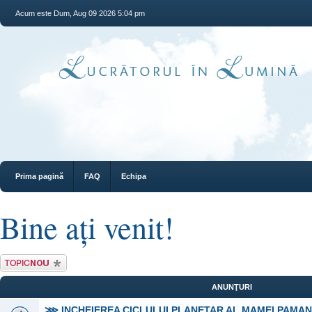
Acum este Dum, Aug 09 2026 5:04 pm
Prima pagină
FAQ
Echipa
Bine ați venit!
Scrie un subiect
nou
ANUNŢURI
⋙ INCHEIEREA CICLULUI PLANETAR AL MAMEI PAMA