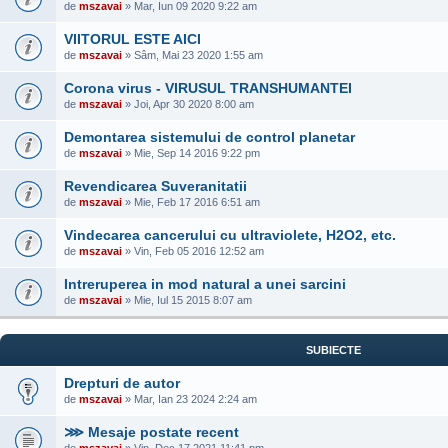
de
mszavai
» Mar, Iun 09 2020 9:22 am
VIITORUL ESTE AICI
de
mszavai
» Sâm, Mai 23 2020 1:55 am
Corona virus - VIRUSUL TRANSHUMANTEI
de
mszavai
» Joi, Apr 30 2020 8:00 am
Demontarea sistemului de control planetar
de
mszavai
» Mie, Sep 14 2016 9:22 pm
Revendicarea Suveranitatii
de
mszavai
» Mie, Feb 17 2016 6:51 am
Vindecarea cancerului cu ultraviolete, H2O2, etc.
de
mszavai
» Vin, Feb 05 2016 12:52 am
Intreruperea in mod natural a unei sarcini
de
mszavai
» Mie, Iul 15 2015 8:07 am
SUBIECTE
Drepturi de autor
de
mszavai
» Mar, Ian 23 2024 2:24 am
⋙ Mesaje postate recent