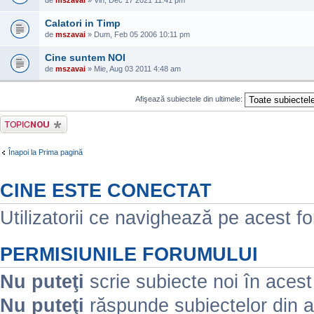
de
mszavai
» Vin, Dec 17 2021 11:41 pm
Calatori in Timp
de
mszavai
» Dum, Feb 05 2006 10:11 pm
Cine suntem NOI
de
mszavai
» Mie, Aug 03 2011 4:48 am
Afişează subiectele din ultimele:
Scrie un subiect
nou
Înapoi la Prima pagină
CINE ESTE CONECTAT
Utilizatorii ce navighează pe acest for
PERMISIUNILE FORUMULUI
Nu puteţi
scrie subiecte noi în aces
Nu puteţi
răspunde subiectelor din 