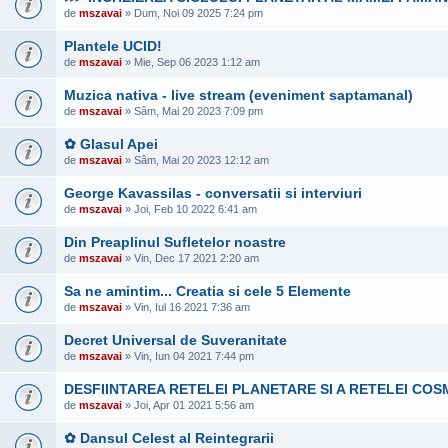
de
mszavai
» Dum, Noi 09 2025 7:24 pm
Plantele UCID!
de
mszavai
» Mie, Sep 06 2023 1:12 am
Muzica nativa - live stream (eveniment saptamanal)
de
mszavai
» Sâm, Mai 20 2023 7:09 pm
✿ Glasul Apei
de
mszavai
» Sâm, Mai 20 2023 12:12 am
George Kavassilas - conversatii si interviuri
de
mszavai
» Joi, Feb 10 2022 6:41 am
Din Preaplinul Sufletelor noastre
de
mszavai
» Vin, Dec 17 2021 2:20 am
Sa ne amintim... Creatia si cele 5 Elemente
de
mszavai
» Vin, Iul 16 2021 7:36 am
Decret Universal de Suveranitate
de
mszavai
» Vin, Iun 04 2021 7:44 pm
DESFIINTAREA RETELEI PLANETARE SI A RETELEI COS
de
mszavai
» Joi, Apr 01 2021 5:56 am
✿ Dansul Celest al Reintegrarii