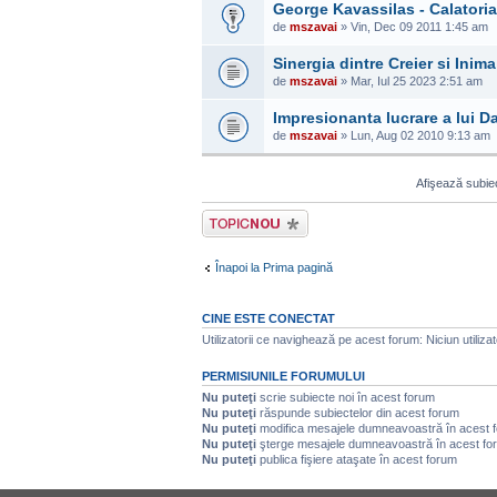
George Kavassilas - Calatori
de
mszavai
» Vin, Dec 09 2011 1:45 am
Sinergia dintre Creier si Inima
de
mszavai
» Mar, Iul 25 2023 2:51 am
Impresionanta lucrare a lui D
de
mszavai
» Lun, Aug 02 2010 9:13 am
Afişează subiec
Scrie un subiect
nou
Înapoi la Prima pagină
CINE ESTE CONECTAT
Utilizatorii ce navighează pe acest forum: Niciun utilizato
PERMISIUNILE FORUMULUI
Nu puteţi
scrie subiecte noi în acest forum
Nu puteţi
răspunde subiectelor din acest forum
Nu puteţi
modifica mesajele dumneavoastră în acest 
Nu puteţi
şterge mesajele dumneavoastră în acest fo
Nu puteţi
publica fişiere ataşate în acest forum