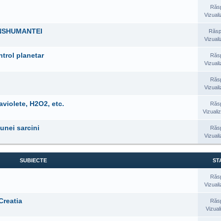
Răs
Vizuali
ANSHUMANTEI
Răsp
Vizuali
trol planetar
Răs
Vizuali
Răs
Vizuali
aviolete, H2O2, etc.
Răs
Vizualiz
unei sarcini
Răs
Vizuali
SUBIECTE
STA
Răs
Vizuali
Creatia
Răs
Vizual