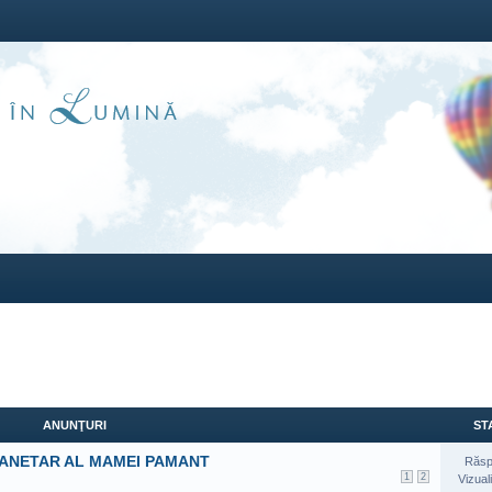
ANUNŢURI
STA
LANETAR AL MAMEI PAMANT
Răsp
1
2
Vizual