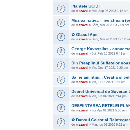
Plantele UCID!
de
mszavai
» Mie, Sep 06 2023 1:12 am
Muzica nativa - live stream 
de
mszavai
» Sâm, Mai 20 2023 7:09 pm
✿ Glasul Apei
de
mszavai
» Sâm, Mai 20 2023 12:12 a
George Kavassilas - conversati
de
mszavai
» Joi, Feb 10 2022 6:41 am
Din Preaplinul Sufletelor noas
de
mszavai
» Vin, Dec 17 2021 2:20 am
Sa ne amintim... Creatia si ce
de
mszavai
» Vin, Iul 16 2021 7:36 am
Decret Universal de Suverani
de
mszavai
» Vin, Iun 04 2021 7:44 pm
DESFIINTAREA RETELEI PLA
de
mszavai
» Joi, Apr 01 2021 5:56 am
✿ Dansul Celest al Reintegrar
de
mszavai
» Mar, Iun 09 2020 9:22 am