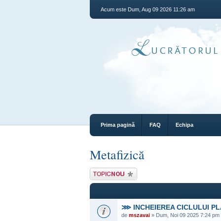
Acum este Dum, Aug 09 2026 11:26 am
Prima pagină
FAQ
Echipa
Metafizică
Scrie un subiect
nou
⋙ INCHEIEREA CICLULUI P
de
mszavai
» Dum, Noi 09 2025 7:24 pm