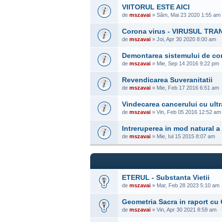
VIITORUL ESTE AICI
de
mszavai
» Sâm, Mai 23 2020 1:55 am
Corona virus - VIRUSUL TR
de
mszavai
» Joi, Apr 30 2020 8:00 am
Demontarea sistemului de con
de
mszavai
» Mie, Sep 14 2016 9:22 pm
Revendicarea Suveranitatii
de
mszavai
» Mie, Feb 17 2016 6:51 am
Vindecarea cancerului cu ultr
de
mszavai
» Vin, Feb 05 2016 12:52 am
Intreruperea in mod natural a 
de
mszavai
» Mie, Iul 15 2015 8:07 am
ETERUL - Substanta Vietii
de
mszavai
» Mar, Feb 28 2023 5:10 am
Geometria Sacra in raport cu 
de
mszavai
» Vin, Apr 30 2021 8:59 am