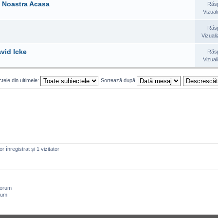
a Noastra Acasa
Răs
Vizual
Răs
Vizuali
avid Icke
Răs
Vizual
tele din ultimele:
Sortează după
r înregistrat şi 1 vizitator
forum
rum