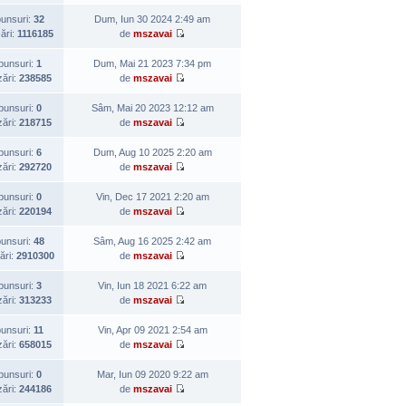
unsuri:
32
Dum, Iun 30 2024 2:49 am
zări:
1116185
de
mszavai
punsuri:
1
Dum, Mai 21 2023 7:34 pm
zări:
238585
de
mszavai
punsuri:
0
Sâm, Mai 20 2023 12:12 am
zări:
218715
de
mszavai
punsuri:
6
Dum, Aug 10 2025 2:20 am
zări:
292720
de
mszavai
punsuri:
0
Vin, Dec 17 2021 2:20 am
zări:
220194
de
mszavai
unsuri:
48
Sâm, Aug 16 2025 2:42 am
ări:
2910300
de
mszavai
punsuri:
3
Vin, Iun 18 2021 6:22 am
zări:
313233
de
mszavai
unsuri:
11
Vin, Apr 09 2021 2:54 am
zări:
658015
de
mszavai
punsuri:
0
Mar, Iun 09 2020 9:22 am
zări:
244186
de
mszavai