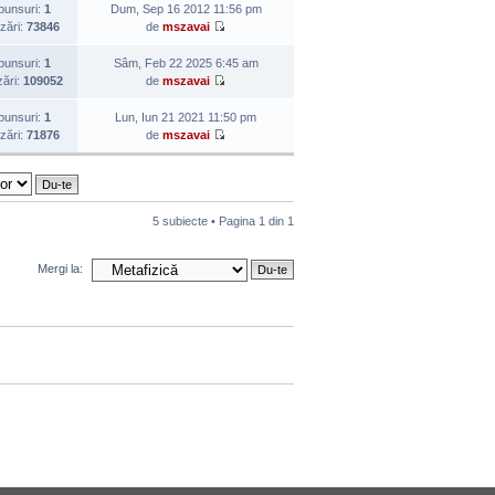
punsuri:
1
Dum, Sep 16 2012 11:56 pm
izări:
73846
de
mszavai
punsuri:
1
Sâm, Feb 22 2025 6:45 am
zări:
109052
de
mszavai
punsuri:
1
Lun, Iun 21 2021 11:50 pm
izări:
71876
de
mszavai
5 subiecte • Pagina
1
din
1
Mergi la: