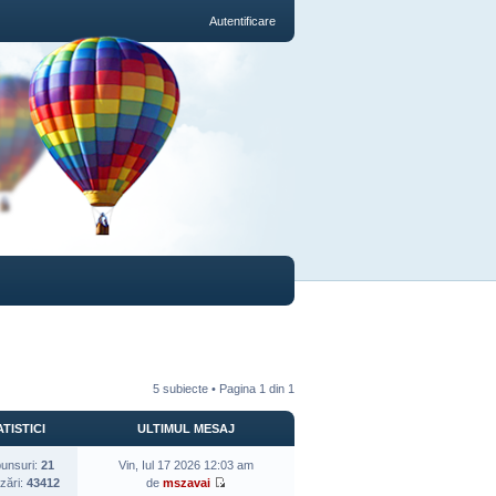
Autentificare
5 subiecte • Pagina
1
din
1
TISTICI
ULTIMUL MESAJ
unsuri:
21
Vin, Iul 17 2026 12:03 am
izări:
43412
de
mszavai