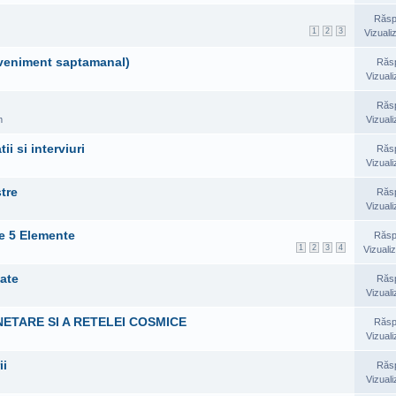
Răsp
1
2
3
Vizuali
(eveniment saptamanal)
Răs
Vizuali
Răs
m
Vizuali
i si interviuri
Răs
Vizuali
tre
Răs
Vizuali
le 5 Elemente
Răsp
1
2
3
4
Vizualiz
tate
Răs
Vizuali
NETARE SI A RETELEI COSMICE
Răsp
Vizuali
ii
Răs
Vizuali