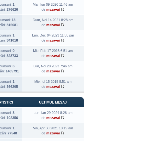
punsuri:
1
Mar, Iun 09 2020 11:46 am
zări:
276626
de
mszavai
unsuri:
13
Dum, Noi 14 2021 8:28 am
zări:
815681
de
mszavai
punsuri:
1
Lun, Dec 04 2023 11:55 pm
zări:
341018
de
mszavai
punsuri:
0
Mie, Feb 17 2016 6:51 am
zări:
323733
de
mszavai
punsuri:
6
Lun, Noi 20 2023 7:46 am
ări:
1465791
de
mszavai
punsuri:
1
Mie, Iul 15 2015 8:51 am
zări:
366205
de
mszavai
TISTICI
ULTIMUL MESAJ
punsuri:
3
Lun, Ian 29 2024 8:26 am
zări:
102356
de
mszavai
punsuri:
1
Vin, Apr 30 2021 10:19 am
izări:
77548
de
mszavai