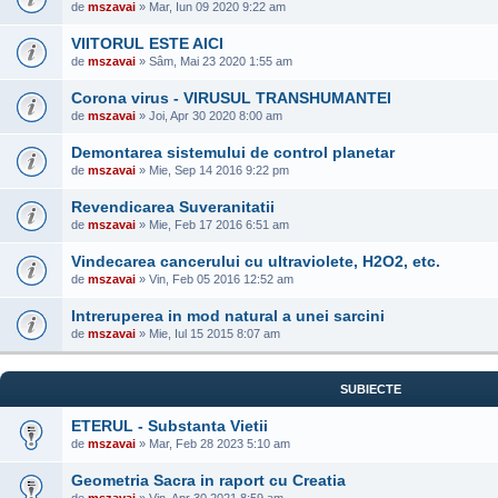
de
mszavai
» Mar, Iun 09 2020 9:22 am
VIITORUL ESTE AICI
de
mszavai
» Sâm, Mai 23 2020 1:55 am
Corona virus - VIRUSUL TRANSHUMANTEI
de
mszavai
» Joi, Apr 30 2020 8:00 am
Demontarea sistemului de control planetar
de
mszavai
» Mie, Sep 14 2016 9:22 pm
Revendicarea Suveranitatii
de
mszavai
» Mie, Feb 17 2016 6:51 am
Vindecarea cancerului cu ultraviolete, H2O2, etc.
de
mszavai
» Vin, Feb 05 2016 12:52 am
Intreruperea in mod natural a unei sarcini
de
mszavai
» Mie, Iul 15 2015 8:07 am
SUBIECTE
ETERUL - Substanta Vietii
de
mszavai
» Mar, Feb 28 2023 5:10 am
Geometria Sacra in raport cu Creatia