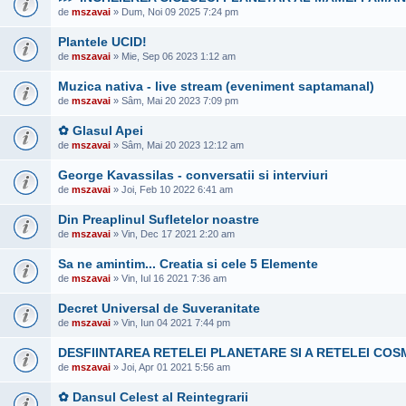
de
mszavai
» Dum, Noi 09 2025 7:24 pm
Plantele UCID!
de
mszavai
» Mie, Sep 06 2023 1:12 am
Muzica nativa - live stream (eveniment saptamanal)
de
mszavai
» Sâm, Mai 20 2023 7:09 pm
✿ Glasul Apei
de
mszavai
» Sâm, Mai 20 2023 12:12 am
George Kavassilas - conversatii si interviuri
de
mszavai
» Joi, Feb 10 2022 6:41 am
Din Preaplinul Sufletelor noastre
de
mszavai
» Vin, Dec 17 2021 2:20 am
Sa ne amintim... Creatia si cele 5 Elemente
de
mszavai
» Vin, Iul 16 2021 7:36 am
Decret Universal de Suveranitate
de
mszavai
» Vin, Iun 04 2021 7:44 pm
DESFIINTAREA RETELEI PLANETARE SI A RETELEI COS
de
mszavai
» Joi, Apr 01 2021 5:56 am
✿ Dansul Celest al Reintegrarii