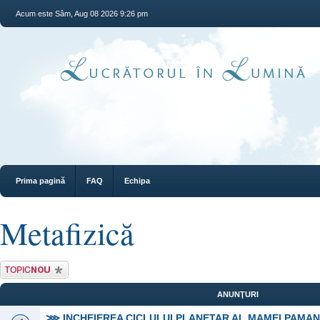
Acum este Sâm, Aug 08 2026 9:26 pm
Prima pagină
FAQ
Echipa
Metafizică
Scrie un subiect
nou
ANUNŢURI
⋙ INCHEIEREA CICLULUI PLANETAR AL MAMEI PAMA