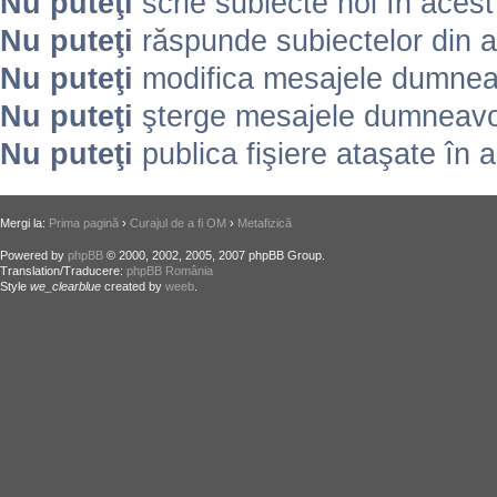
Nu puteţi
scrie subiecte noi în aces
Nu puteţi
răspunde subiectelor din 
Nu puteţi
modifica mesajele dumneav
Nu puteţi
şterge mesajele dumneavoa
Nu puteţi
publica fişiere ataşate în 
Mergi la:
Prima pagină
›
Curajul de a fi OM
›
Metafizică
Powered by
phpBB
© 2000, 2002, 2005, 2007 phpBB Group.
Translation/Traducere:
phpBB România
Style
we_clearblue
created by
weeb
.