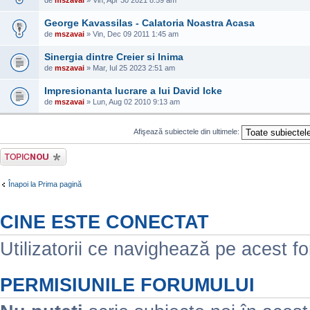
de
mszavai
» Vin, Apr 30 2021 8:59 am
George Kavassilas - Calatoria Noastra Acasa
de
mszavai
» Vin, Dec 09 2011 1:45 am
Sinergia dintre Creier si Inima
de
mszavai
» Mar, Iul 25 2023 2:51 am
Impresionanta lucrare a lui David Icke
de
mszavai
» Lun, Aug 02 2010 9:13 am
Afişează subiectele din ultimele:
Scrie un subiect
nou
Înapoi la Prima pagină
CINE ESTE CONECTAT
Utilizatorii ce navighează pe acest for
PERMISIUNILE FORUMULUI