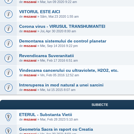
de
mszavai
» Mar, Iun 09 2020 9:22 am
VIITORUL ESTE AICI
de
mszavai
» Sâm, Mai 23 2020 1:55 am
Corona virus - VIRUSUL TRANSHUMANTEI
de
mszavai
» Joi, Apr 30 2020 8:00 am
Demontarea sistemului de control planetar
de
mszavai
» Mie, Sep 14 2016 9:22 pm
Revendicarea Suveranitatii
de
mszavai
» Mie, Feb 17 2016 6:51 am
Vindecarea cancerului cu ultraviolete, H2O2, etc.
de
mszavai
» Vin, Feb 05 2016 12:52 am
Intreruperea in mod natural a unei sarcini
de
mszavai
» Mie, Iul 15 2015 8:07 am
SUBIECTE
ETERUL - Substanta Vietii
de
mszavai
» Mar, Feb 28 2023 5:10 am
Geometria Sacra in raport cu Creatia