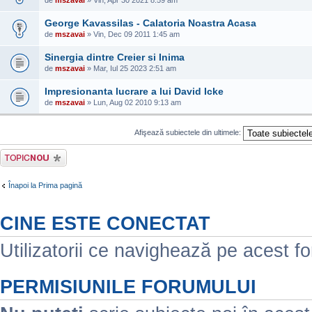
de
mszavai
» Vin, Apr 30 2021 8:59 am
George Kavassilas - Calatoria Noastra Acasa
de
mszavai
» Vin, Dec 09 2011 1:45 am
Sinergia dintre Creier si Inima
de
mszavai
» Mar, Iul 25 2023 2:51 am
Impresionanta lucrare a lui David Icke
de
mszavai
» Lun, Aug 02 2010 9:13 am
Afişează subiectele din ultimele:
Scrie un subiect
nou
Înapoi la Prima pagină
CINE ESTE CONECTAT
Utilizatorii ce navighează pe acest for
PERMISIUNILE FORUMULUI