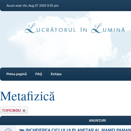
Acum este Vin, Aug 07 2026 9:55 pm
Prima pagină
FAQ
Echipa
Metafizică
Scrie un subiect
nou
ANUNŢURI
⋙ INCHEIEREA CICLULUI PLANETAR AL MAMEI PAMA