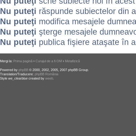
Nu puteţi
scrie subiecte noi în aces
Nu puteţi
răspunde subiectelor din 
Nu puteţi
modifica mesajele dumneav
Nu puteţi
şterge mesajele dumneavoa
Nu puteţi
publica fişiere ataşate în 
Mergi la:
Prima pagină
›
Curajul de a fi OM
›
Metafizică
Powered by
phpBB
© 2000, 2002, 2005, 2007 phpBB Group.
Translation/Traducere:
phpBB România
Style
we_clearblue
created by
weeb
.