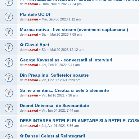
de
mszavai
» Dum, Noi 09 2025 7:24 pm
Plantele UCID!
de
mszavai
» Mie, Sep 06 2023 1:12 am
Muzica nativa - live stream (eveniment saptamanal)
de
mszavai
» Sâm, Mai 20 2023 7:09 pm
✿ Glasul Apei
de
mszavai
» Sâm, Mai 20 2023 12:12 am
George Kavassilas - conversatii si interviuri
de
mszavai
» Joi, Feb 10 2022 6:41 am
Din Preaplinul Sufletelor noastre
de
mszavai
» Vin, Dec 17 2021 2:20 am
Sa ne amintim... Creatia si cele 5 Elemente
de
mszavai
» Vin, Iul 16 2021 7:36 am
Decret Universal de Suveranitate
de
mszavai
» Vin, Iun 04 2021 7:44 pm
DESFIINTAREA RETELEI PLANETARE SI A RETELEI COS
de
mszavai
» Joi, Apr 01 2021 5:56 am
✿ Dansul Celest al Reintegrarii