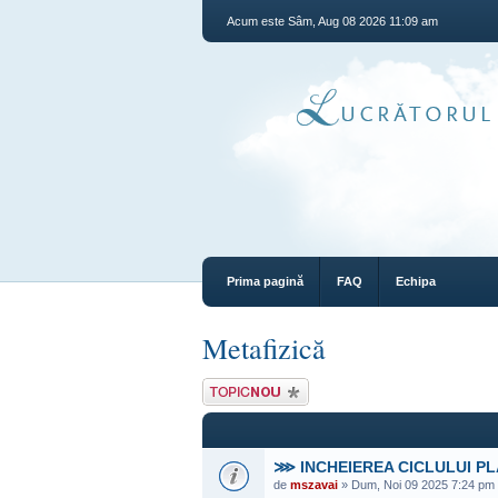
Acum este Sâm, Aug 08 2026 11:09 am
Prima pagină
FAQ
Echipa
Metafizică
Scrie un subiect
nou
⋙ INCHEIEREA CICLULUI P
de
mszavai
» Dum, Noi 09 2025 7:24 pm