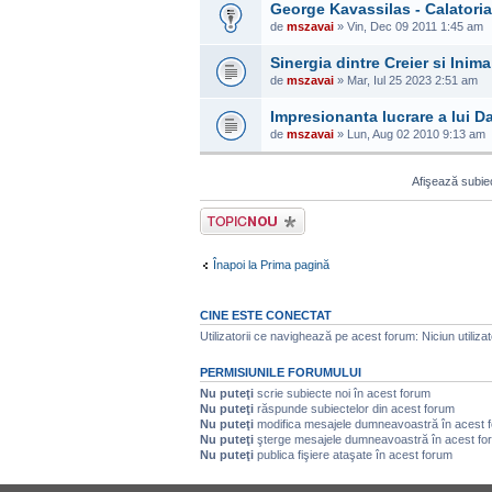
George Kavassilas - Calatori
de
mszavai
» Vin, Dec 09 2011 1:45 am
Sinergia dintre Creier si Inima
de
mszavai
» Mar, Iul 25 2023 2:51 am
Impresionanta lucrare a lui D
de
mszavai
» Lun, Aug 02 2010 9:13 am
Afişează subiec
Scrie un subiect
nou
Înapoi la Prima pagină
CINE ESTE CONECTAT
Utilizatorii ce navighează pe acest forum: Niciun utilizator
PERMISIUNILE FORUMULUI
Nu puteţi
scrie subiecte noi în acest forum
Nu puteţi
răspunde subiectelor din acest forum
Nu puteţi
modifica mesajele dumneavoastră în acest 
Nu puteţi
şterge mesajele dumneavoastră în acest fo
Nu puteţi
publica fişiere ataşate în acest forum