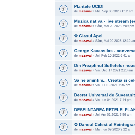
Plantele UCID!
de
mszavai
» Mie, Sep 06 2023 1:12 am
Muzica nativa - live stream 
de
mszavai
» Sâm, Mai 20 2023 7:09 pm
✿ Glasul Apei
de
mszavai
» Sâm, Mai 20 2023 12:12 a
George Kavassilas - conversati
de
mszavai
» Joi, Feb 10 2022 6:41 am
Din Preaplinul Sufletelor noas
de
mszavai
» Vin, Dec 17 2021 2:20 am
Sa ne amintim... Creatia si ce
de
mszavai
» Vin, Iul 16 2021 7:36 am
Decret Universal de Suverani
de
mszavai
» Vin, Iun 04 2021 7:44 pm
DESFIINTAREA RETELEI PLA
de
mszavai
» Joi, Apr 01 2021 5:56 am
✿ Dansul Celest al Reintegrar
de
mszavai
» Mar, Iun 09 2020 9:22 am