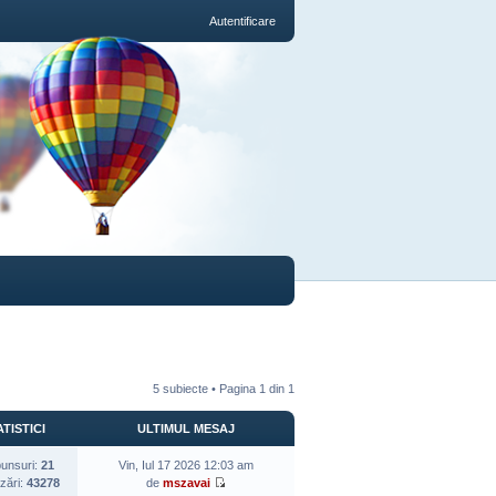
Autentificare
5 subiecte • Pagina
1
din
1
TISTICI
ULTIMUL MESAJ
unsuri:
21
Vin, Iul 17 2026 12:03 am
izări:
43278
de
mszavai