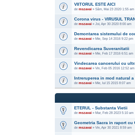
VIITORUL ESTE AICI
de
mszavai
» Sâm, Mai 23 2020 1:55 am
Corona virus - VIRUSUL TR
de
mszavai
» Joi, Apr 30 2020 8:00 am
Demontarea sistemului de con
de
mszavai
» Mie, Sep 14 2016 9:22 pm
Revendicarea Suveranitatii
de
mszavai
» Mie, Feb 17 2016 6:51 am
Vindecarea cancerului cu ultr
de
mszavai
» Vin, Feb 05 2016 12:52 am
Intreruperea in mod natural a 
de
mszavai
» Mie, Iul 15 2015 8:07 am
ETERUL - Substanta Vietii
de
mszavai
» Mar, Feb 28 2023 5:10 am
Geometria Sacra in raport cu 
de
mszavai
» Vin, Apr 30 2021 8:59 am