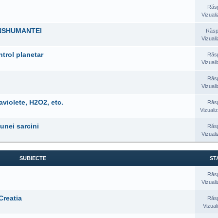
Răs
Vizuali
ANSHUMANTEI
Răsp
Vizuali
trol planetar
Răs
Vizuali
Răs
Vizuali
aviolete, H2O2, etc.
Răs
Vizualiz
unei sarcini
Răs
Vizuali
SUBIECTE
STA
Răs
Vizuali
Creatia
Răs
Vizual