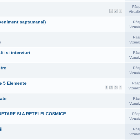
Răsp
1
2
3
Vizuali
(eveniment saptamanal)
Răs
Vizuali
Răs
m
Vizuali
i si interviuri
Răs
Vizuali
tre
Răs
Vizuali
le 5 Elemente
Răsp
1
2
3
4
Vizualiz
tate
Răs
Vizuali
NETARE SI A RETELEI COSMICE
Răsp
Vizuali
ii
Răs
Vizuali