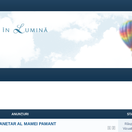
ANUNŢURI
STA
LANETAR AL MAMEI PAMANT
Răsp
1
2
Vizual