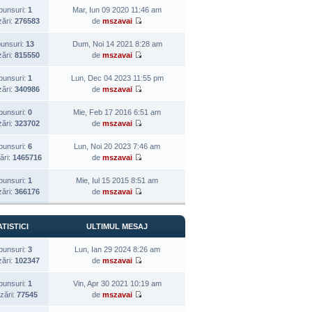
punsuri:
1
Mar, Iun 09 2020 11:46 am
zări:
276583
de
mszavai
unsuri:
13
Dum, Noi 14 2021 8:28 am
zări:
815550
de
mszavai
punsuri:
1
Lun, Dec 04 2023 11:55 pm
zări:
340986
de
mszavai
punsuri:
0
Mie, Feb 17 2016 6:51 am
zări:
323702
de
mszavai
punsuri:
6
Lun, Noi 20 2023 7:46 am
ări:
1465716
de
mszavai
punsuri:
1
Mie, Iul 15 2015 8:51 am
zări:
366176
de
mszavai
TISTICI
ULTIMUL MESAJ
punsuri:
3
Lun, Ian 29 2024 8:26 am
zări:
102347
de
mszavai
punsuri:
1
Vin, Apr 30 2021 10:19 am
izări:
77545
de
mszavai