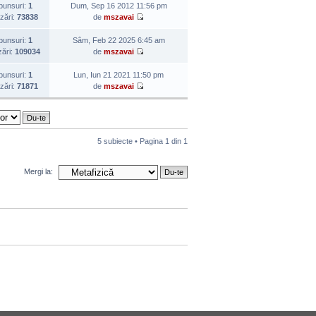
punsuri:
1
Dum, Sep 16 2012 11:56 pm
izări:
73838
de
mszavai
punsuri:
1
Sâm, Feb 22 2025 6:45 am
zări:
109034
de
mszavai
punsuri:
1
Lun, Iun 21 2021 11:50 pm
izări:
71871
de
mszavai
5 subiecte • Pagina
1
din
1
Mergi la: