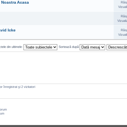
a Noastra Acasa
Răs
Vizual
Răs
Vizuali
avid Icke
Răs
Vizual
tele din ultimele:
Sortează după
 înregistrat şi 2 vizitatori
forum
rum