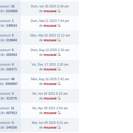
unsuri:
32
Dum, Iun 30 2024 2:49 am
zări:
1115856
de
mszavai
punsuri:
1
Dum, Mai 21 2023 7:34 pm
zări:
238543
de
mszavai
punsuri:
0
Sâm, Mai 20 2023 12:12 am
zări:
218684
de
mszavai
punsuri:
6
Dum, Aug 10 2025 2:20 am
zări:
292654
de
mszavai
punsuri:
0
Vin, Dec 17 2021 2:20 am
zări:
220171
de
mszavai
unsuri:
48
Sâm, Aug 16 2025 2:42 am
ări:
2909857
de
mszavai
punsuri:
3
Vin, Iun 18 2021 6:22 am
zări:
313176
de
mszavai
unsuri:
11
Vin, Apr 09 2021 2:54 am
zări:
657913
de
mszavai
punsuri:
0
Mar, Iun 09 2020 9:22 am
zări:
244150
de
mszavai