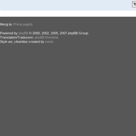
Mergi la:
Prima pagină
Powered by
phpBB
© 2000, 2002, 2005, 2007 phpBB Group.
Translation/Traducere:
phpBB România
Style
we_clearblue
created by
weeb
.