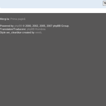
Mergi la:
Prima pagină
Powered by
phpBB
© 2000, 2002, 2005, 2007 phpBB Group.
Translation/Traducere:
phpBB România
Style
we_clearblue
created by
weeb
.